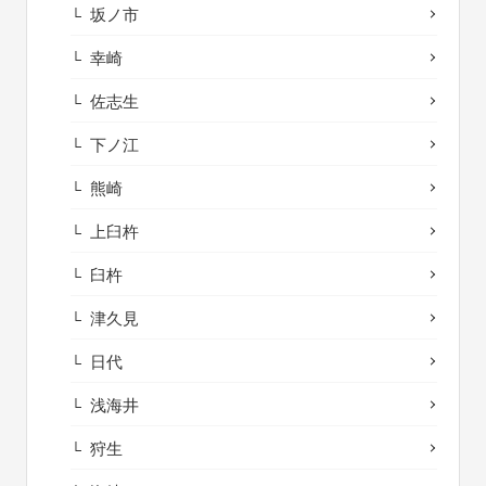
坂ノ市
幸崎
佐志生
下ノ江
熊崎
上臼杵
臼杵
津久見
日代
浅海井
狩生