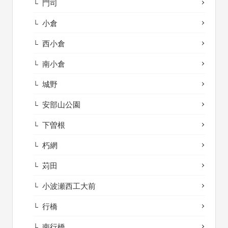
門司
小倉
西小倉
南小倉
城野
安部山公園
下曽根
朽網
苅田
小波瀬西工大前
行橋
南行橋