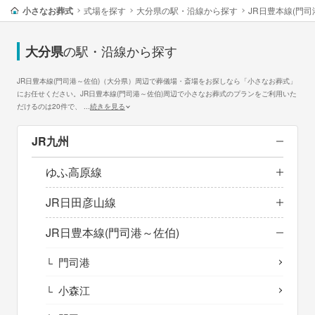
小さなお葬式
式場を探す
大分県の駅・沿線から探す
JR日豊本線(門
の駅・沿線から探す
大分県
JR日豊本線(門司港～佐伯)（大分県）周辺で葬儀場・斎場をお探しなら「小さなお葬式」
にお任せください。JR日豊本線(門司港～佐伯)周辺で小さなお葬式のプランをご利用いた
だけるのは20件で、
...
続きを見る
JR九州
ゆふ高原線
JR日田彦山線
JR日豊本線(門司港～佐伯)
門司港
小森江