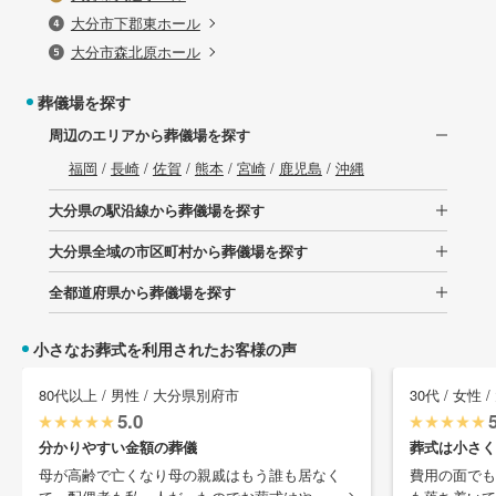
大分市下郡東ホール
大分市森北原ホール
葬儀場を探す
周辺のエリアから葬儀場を探す
福岡
/
長崎
/
佐賀
/
熊本
/
宮崎
/
鹿児島
/
沖縄
大分県の駅沿線から葬儀場を探す
大分県全域の市区町村から葬儀場を探す
全都道府県から葬儀場を探す
小さなお葬式を利用されたお客様の声
80代以上 / 男性 / 大分県別府市
30代 / 女性
5.0
分かりやすい金額の葬儀
葬式は小さく
母が高齢で亡くなり母の親戚はもう誰も居なく
費用の面でも