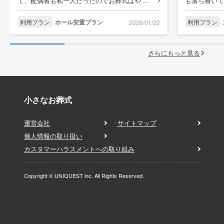
て、配偶者も私一人だったのでお葬式はや ...
も落ち着いて
利用プラン
ホール安置プラン
利用プラン
2026/01/22
さらにもっと見る
小さなお葬式
運営会社
サイトマップ
個人情報の取り扱い
カスタマーハラスメントへの取り組み
Copyright © UNIQUEST inc. All Rights Reserved.