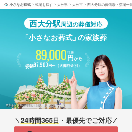
小さなお葬式
式場を探す
大分県
大分市
西大分駅の葬儀場・斎場一
西大分駅
周辺の葬儀対応
「小さなお葬式」
の家族葬
89,000
税抜
円
から
最安
97,900
税込
円〜（火葬料金別）
更新日：
2026年2月13日
24
365
時間
日
・最優先でご対応