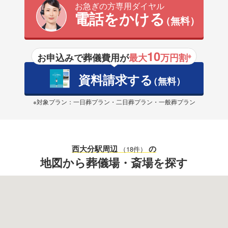
お急ぎの方専用ダイヤル
電話をかける
（無料）
10
お申込みで葬儀費用が
最大
万円割
※
資料請求する
（無料）
※対象プラン：一日葬プラン・二日葬プラン・一般葬プラン
西大分駅
周辺
の
（18件）
地図から葬儀場・斎場を探す