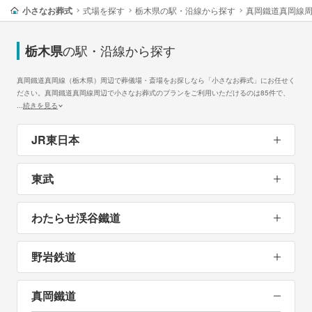
小さなお葬式
式場を探す
栃木県の駅・沿線から探す
真岡鐵道真岡線
の駅・沿線から探す
栃木県
真岡鐵道真岡線（栃木県）周辺で葬儀場・斎場をお探しなら「小さなお葬式」にお任せく
ださい。真岡鐵道真岡線周辺で小さなお葬式のプランをご利用いただけるのは85件で、
...
続きを見る
JR東日本
東武
わたらせ渓谷鐵道
野岩鉄道
真岡鐵道