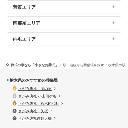
芳賀エリア
南那須エリア
両毛エリア
葬式の事なら「小さなお葬式」
駅・沿線から葬儀場を探す
栃木県の駅
栃木県のおすすめの葬儀場
さがみ典礼 滝の原
さがみ典礼 小山雨ケ谷
さがみ典礼 栃木昭和町
さがみ典礼 矢板
さがみ典礼佐野大橋