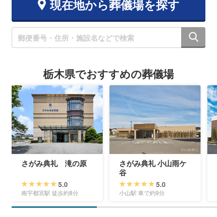
現在地から葬儀場を探す
栃木県でおすすめの葬儀場
さがみ典礼 滝の原
さがみ典礼 小山雨ケ
谷
5.0
5.0
南宇都宮駅 徒歩約8分
小山駅 車で約9分