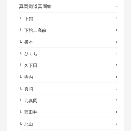
真岡鐵道真岡線
下館
下館二高前
折本
ひぐち
久下田
寺内
真岡
北真岡
西田井
北山