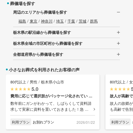
葬儀場を探す
周辺のエリアから葬儀場を探す
福島
/
東京
/
神奈川
/
埼玉
/
千葉
/
茨城
/
群馬
栃木県の駅沿線から葬儀場を探す
栃木県全域の市区町村から葬儀場を探す
全都道府県から葬儀場を探す
小さなお葬式を利用されたお客様の声
80代以上 / 男性 / 栃木県小山市
80代以上 / 
5.0
費用に応じて選択肢がパッケージ化されてい ...
故人が高齢で
数年前にガンがわかって、しばらくして資料請
故人の故郷が
求して実家に資料を置いておきました！急 ...
も高齢で告別
利用プラン
お別れプラン
利用プラン
2026/01/22