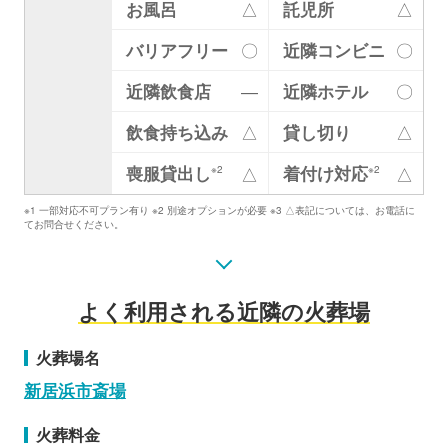
お風呂
△
託児所
△
バリアフリー
〇
近隣コンビニ
〇
近隣飲食店
―
近隣ホテル
〇
飲食持ち込み
△
貸し切り
△
喪服貸出し
着付け対応
△
△
※2
※2
※1 一部対応不可プラン有り ※2 別途オプションが必要 ※3 △表記については、お電話に
てお問合せください。
よく利用される近隣の火葬場
火葬場名
新居浜市斎場
火葬料金