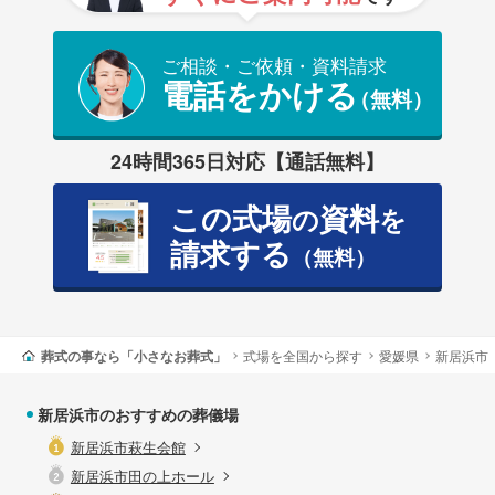
ご相談・ご依頼・資料請求
電話をかける
（無料）
24時間365日対応【通話無料】
この式場
資料
の
を
請求する
（無料）
葬式の事なら「小さなお葬式」
式場を全国から探す
愛媛県
新居浜市
新居浜市のおすすめの葬儀場
新居浜市萩生会館
新居浜市田の上ホール