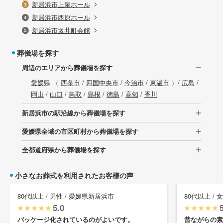
新居浜市上泉ホール
新居浜市西原ホール
新居浜市坂井町会館
葬儀場を探す
周辺のエリアから葬儀場を探す
愛媛県
（
西条市
/
四国中央市
/
今治市
/
東温市
）/
広島
/
岡山
/
山口
/
鳥取
/
島根
/
徳島
/
高知
/
香川
新居浜市の駅沿線から葬儀場を探す
愛媛県全域の市区町村から葬儀場を探す
全都道府県から葬儀場を探す
小さなお葬式を利用されたお客様の声
80代以上 / 男性 / 愛媛県新居浜市
80代以上 / 
5.0
パッケージ化されているのがよいです。
昔ながらの素