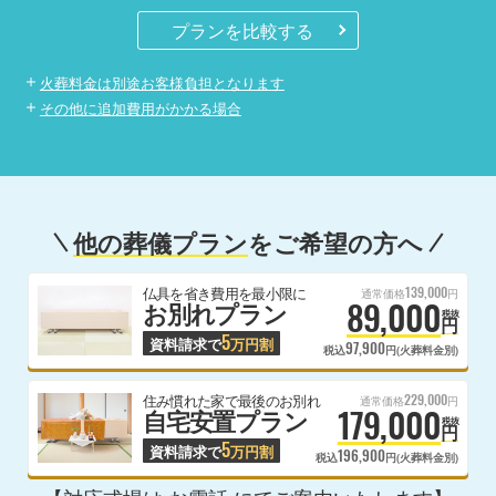
プランを比較する
火葬料金は別途お客様負担となります
その他に追加費用がかかる場合
他の葬儀プラン
をご希望の方へ
139,000
仏具を省き費用を最小限に
通常価格
円
89,000
お別れプラン
税抜
円
5
資料請求で
万円割
97,900
税込
円(火葬料金別)
229,000
住み慣れた家で最後のお別れ
通常価格
円
179,000
自宅安置プラン
税抜
円
5
資料請求で
万円割
196,900
税込
円(火葬料金別)