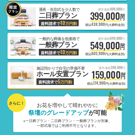
499,000
通夜・告別式を少人数で
通常価格
円
399,000
二日葬プラン
税抜
円
10
資料請求で
万円割
438,900
税込
円(火葬料金別)
649,000
一般的な葬儀を低価格で
通常価格
円
549,000
一般葬プラン
税抜
円
10
資料請求で
万円割
603,900
税込
円(火葬料金別)
209,000
施設預かりで自宅の準備不要
通常価格
円
159,000
ホール安置プラン
税抜
円
5
資料請求で
万円割
174,900
税込
円(火葬料金別)
さらに！
お花を増やして晴れやかに
祭壇のグレードアップ
が可能
※一日葬プラン・二日葬プラン・一般葬プランが対象、
一部式場ではご利用不可となります。