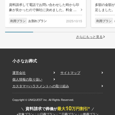
資料請求して電話でお問い合わせした時から印
多額の金額が
象が良かったので御社に決めました。料金 ...
足しました。
利用プラン
お別れプラン
利用プラン
2025/10/15
さらにもっと見る
小さなお葬式
運営会社
サイトマップ
個人情報の取り扱い
カスタマーハラスメントへの取り組み
Copyright © UNIQUEST inc. All Rights Reserved.
10
※
資料請求
最大
万円割引
で葬儀が
※対象プラン：一日葬プラン・二日葬プラン・一般葬プラン