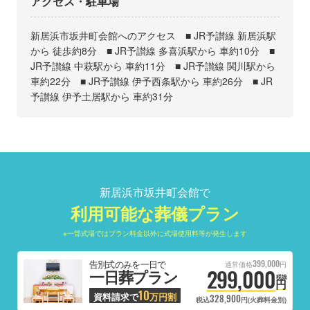
アクセス・駐車場
新居浜市坂井町会館へのアクセス ■ JR予讃線 新居浜駅
から 徒歩約8分 ■ JR予讃線 多喜浜駅から 車約10分 ■
JR予讃線 中萩駅から 車約11分 ■ JR予讃線 関川駅から
車約22分 ■ JR予讃線 伊予西条駅から 車約26分 ■ JR
予讃線 伊予土居駅から 車約31分
新居浜市坂井町会館で
利用可能な葬儀プラン
※一部式場ではプラン料金以外に式場使用料等が発生します
399,000
告別式のみを一日で
通常価格
円
299,000
一日葬プラン
税抜
円
10
資料請求で
万円割
328,900
税込
円(火葬料金別)