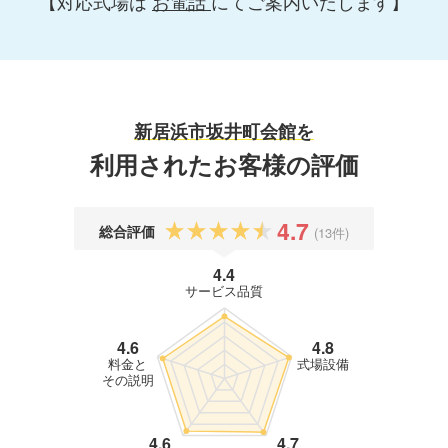
【対応式場は
お電話
にてご案内いたします】
新居浜市坂井町会館を
利用されたお客様の評価
4.7
総合評価
(13件)
4.4
サービス品質
4.6
4.8
料金と
式場設備
その説明
4.6
4.7