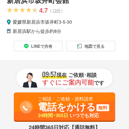
4.7
(
13件
)
愛媛県
新居浜市
坂井町3-5-30
新居浜駅
から徒歩約8分
LINEで共有
地図で見る
09:57
現在
ご依頼･相談
すぐにご案内可能
です
ご相談・ご依頼・資料請求
電話をかける
無料
24時間･365日
いつでも対応
24時間365日対応【通話無料】