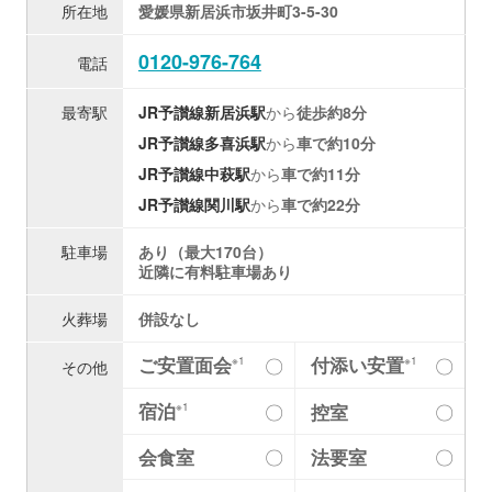
所在地
愛媛県新居浜市坂井町3-5-30
0120-976-764
電話
最寄駅
JR予讃線
新居浜駅
から
徒歩約8分
JR予讃線
多喜浜駅
から
車で約10分
JR予讃線
中萩駅
から
車で約11分
JR予讃線
関川駅
から
車で約22分
駐車場
あり（最大170台）
近隣に有料駐車場あり
火葬場
併設なし
ご安置面会
付添い安置
〇
〇
※1
※1
その他
宿泊
〇
控室
〇
※1
会食室
〇
法要室
〇