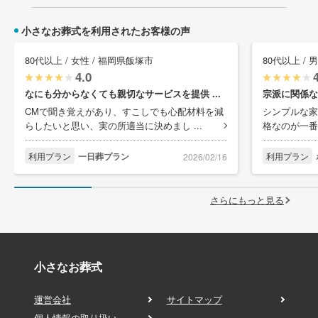
小さなお葬式を利用されたお客様の声
80代以上 / 女性 / 福岡県飯塚市
80代以上 / 
4.0
なにも分からなくても親切なサービスを提供 ...
宗派に関係な
CMで聞き覚えがあり、すこしでも心配材料を減
シンプルな家
らしたいと思い、実の所適当に決めまし ...
格なのが一番
利用プラン
一日葬プラン
利用プラン
2026/02/16
さらにもっと見る
小さなお葬式
運営会社
サイトマップ
個人情報の取り扱い