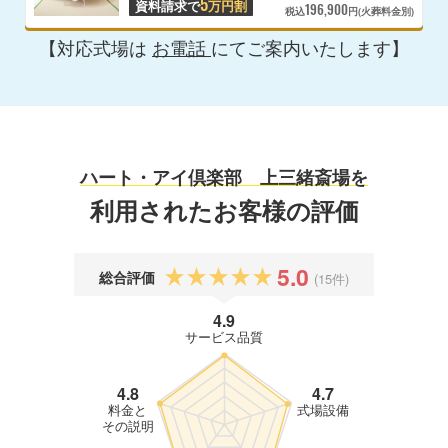
5
資料請求で
万円割
196,900
税込
円(火葬料金別)
【対応式場は
お電話
にてご案内いたします】
ハート・アイ倶楽部 上三緒斎場を
利用されたお客様の評価
5.0
総合評価
(15件)
4.9
サービス品質
4.8
4.7
料金と
式場設備
その説明