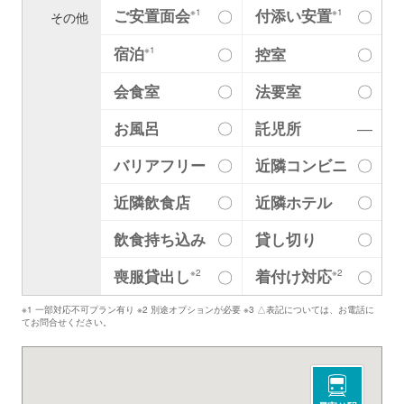
ご安置面会
付添い安置
〇
〇
※1
※1
その他
宿泊
〇
控室
〇
※1
会食室
〇
法要室
〇
お風呂
〇
託児所
―
バリアフリー
〇
近隣コンビニ
〇
近隣飲食店
〇
近隣ホテル
〇
飲食持ち込み
〇
貸し切り
〇
喪服貸出し
着付け対応
〇
〇
※2
※2
※1 一部対応不可プラン有り ※2 別途オプションが必要 ※3 △表記については、お電話に
てお問合せください。