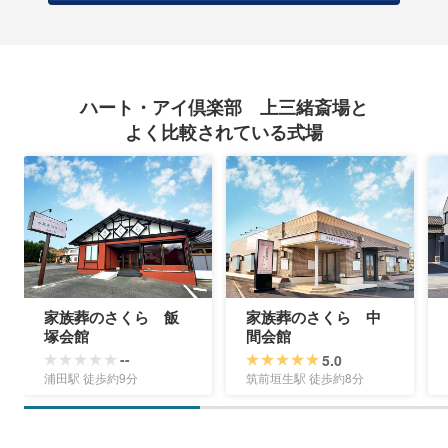
ハート・アイ倶楽部 上三緒斎場と
よく比較されている式場
家族葬のさくら 飯
家族葬のさくら 中
塚会館
間会館
--
5.0
浦田駅 徒歩約9分
筑前垣生駅 徒歩約8分