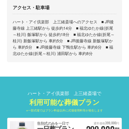
アクセス・駐車場
ハート・アイ倶楽部 上三緒斎場へのアクセス ■ JR後
藤寺線 上三緒駅から 徒歩約14分 ■ 福北ゆたか線(折尾
～桂川) 飯塚駅から 徒歩約18分 ■ 福北ゆたか線(折尾～
桂川) 新飯塚駅から 車約5分 ■ JR後藤寺線 新飯塚駅か
ら 車約5分 ■ JR後藤寺線 下鴨生駅から 車約6分 ■ 福
北ゆたか線(折尾～桂川) 浦田駅から 車約8分
ハート・アイ倶楽部 上三緒斎場で
利用可能な葬儀プラン
※一部式場ではプラン料金以外に式場使用料等が発生します
399,000
告別式のみを一日で
通常価格
円
一日葬プラン
税抜