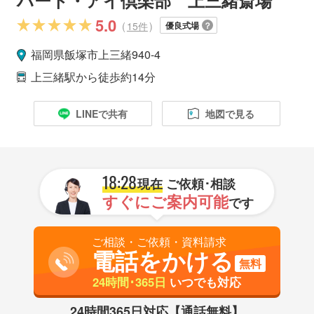
5.0
(
15件
)
優良式場
福岡県
飯塚市
上三緒940-4
上三緒駅
から徒歩約14分
LINEで共有
地図で見る
18:28
現在
ご依頼･相談
すぐにご案内可能
です
ご相談・ご依頼・資料請求
電話をかける
無料
24時間･365日
いつでも対応
24時間365日対応【通話無料】