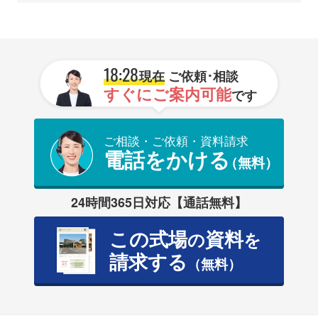
18:28
現在
ご依頼･相談
すぐにご案内可能
です
ご相談・ご依頼・資料請求
電話をかける
（無料）
24時間365日対応【通話無料】
この式場
資料
の
を
請求する
（無料）