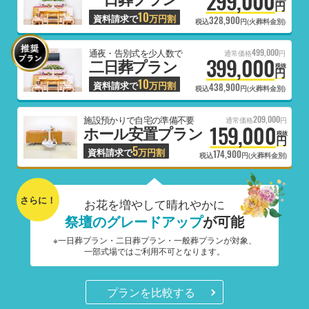
299,000
円
10
資料請求で
万円割
328,900
税込
円(火葬料金別)
499,000
通夜・告別式を少人数で
通常価格
円
399,000
二日葬プラン
税抜
円
10
資料請求で
万円割
438,900
税込
円(火葬料金別)
209,000
施設預かりで自宅の準備不要
通常価格
円
159,000
ホール安置プラン
税抜
円
5
資料請求で
万円割
174,900
税込
円(火葬料金別)
さらに！
お花を増やして晴れやかに
祭壇のグレードアップ
が可能
※一日葬プラン・二日葬プラン・一般葬プランが対象、
一部式場ではご利用不可となります。
プランを比較する