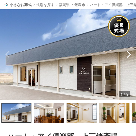
小さなお葬式
式場を探す
福岡県
飯塚市
ハート・アイ倶楽部 上三
1 / 9
ハート・アイ倶楽部 上三緒斎場