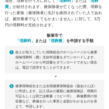
場合、埋葬を行う方に対して
「埋葬料」
または
「埋葬
費」
が給付されます。被保険者が亡くなった際、埋葬を
行った家族（被保険者に生計を維持されていた人であれ
ば、被扶養者でなくてもかまいません）に対して、5万
円の埋葬料が支給されます。
飯塚市で
「埋葬料」
または
「埋葬費」
を申請する手順
故人が加入していた保険組合のホームページから健康
1
保険埋葬料（費）支給申請書をダウンロードします。
ホームページから申請書をダウンロードできない場合
は、電話で請求することができます。
健康保険組合または全国健康保険協会（協会けんぽ）
2
に申請します。記入済みの書類に健康保険証、埋葬許
可証もしくは死亡診断書（コピー可）、葬儀費用の領
収書など、葬儀を行った事実と金額がわかるものを添
えて、申請します。