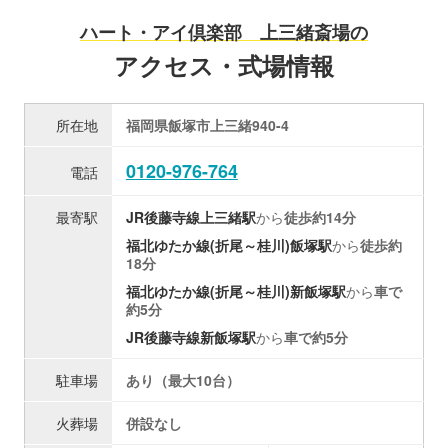
ハート・アイ倶楽部 上三緒斎場の
アクセス・式場情報
所在地
福岡県飯塚市上三緒940-4
0120-976-764
電話
最寄駅
JR後藤寺線
上三緒駅
から
徒歩約14分
福北ゆたか線(折尾～桂川)
飯塚駅
から
徒歩約
18分
福北ゆたか線(折尾～桂川)
新飯塚駅
から
車で
約5分
JR後藤寺線
新飯塚駅
から
車で約5分
駐車場
あり（最大10台）
火葬場
併設なし