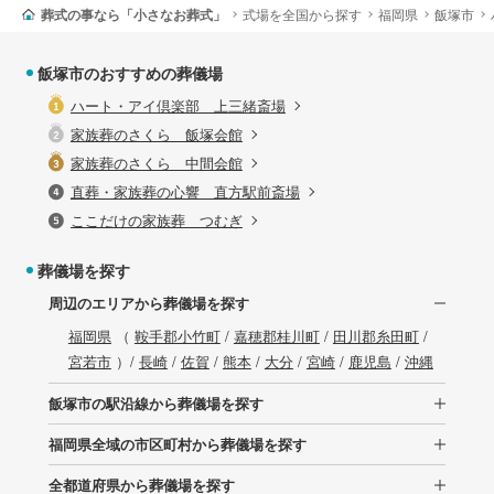
葬式の事なら「小さなお葬式」
式場を全国から探す
福岡県
飯塚市
飯塚市のおすすめの葬儀場
ハート・アイ倶楽部 上三緒斎場
家族葬のさくら 飯塚会館
家族葬のさくら 中間会館
直葬・家族葬の心響 直方駅前斎場
ここだけの家族葬 つむぎ
葬儀場を探す
周辺のエリアから葬儀場を探す
福岡県
（
鞍手郡小竹町
/
嘉穂郡桂川町
/
田川郡糸田町
/
宮若市
）/
長崎
/
佐賀
/
熊本
/
大分
/
宮崎
/
鹿児島
/
沖縄
飯塚市の駅沿線から葬儀場を探す
福岡県全域の市区町村から葬儀場を探す
全都道府県から葬儀場を探す