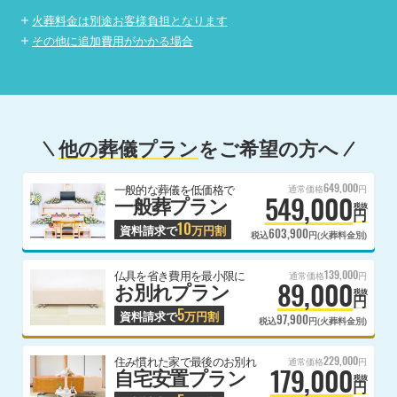
火葬料金は別途お客様負担となります
その他に追加費用がかかる場合
他の葬儀プラン
をご希望の方へ
649,000
一般的な葬儀を低価格で
通常価格
円
549,000
一般葬プラン
税抜
円
10
資料請求で
万円割
603,900
税込
円(火葬料金別)
139,000
仏具を省き費用を最小限に
通常価格
円
89,000
お別れプラン
税抜
円
5
資料請求で
万円割
97,900
税込
円(火葬料金別)
229,000
住み慣れた家で最後のお別れ
通常価格
円
179,000
自宅安置プラン
税抜
円