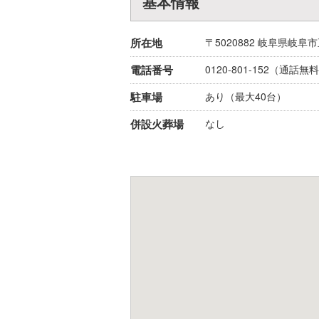
基本情報
所在地
〒5020882
岐阜県
岐阜市
電話番号
0120-801-152
（通話無料
駐車場
あり（最大40台）
併設火葬場
なし