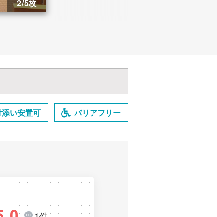
2/5枚
付添い安置可
バリアフリー
5.0
1件