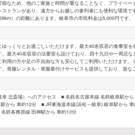
可能なため、他のご家族と時間が重なることなく、プライベー
レストランがあり、遠方からお越しの参列者にも便利な環境です
39km）の距離にあります。岐阜市の市民料金は5,000円です。
にゆっくりとお過ごしいただけます。最大40名収容の食事室を
す。最大40名収容の法要室も設けており、四十九日や一周忌な
ご利用の方や足の不自由な方も安心してご利用いただけます。
す。喪服レンタル・喪服着付けサービスも提供しており、急な
 北斎場）へのアクセス ■ 名鉄名古屋本線 名鉄岐阜駅から 車
阜駅から 車約12分 ■ JR東海道本線(浜松～岐阜) 岐阜駅から 
■ 名鉄各務原線 田神駅から 車約13分