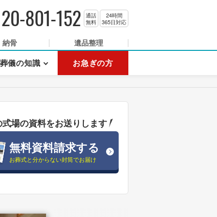
120-801-152
通話
24時間
無料
365日対応
納骨
遺品整理
葬儀の知識
お急ぎの方
の式場の資料をお送りします
無料資料請求する
お葬式と分からない封筒でお届け