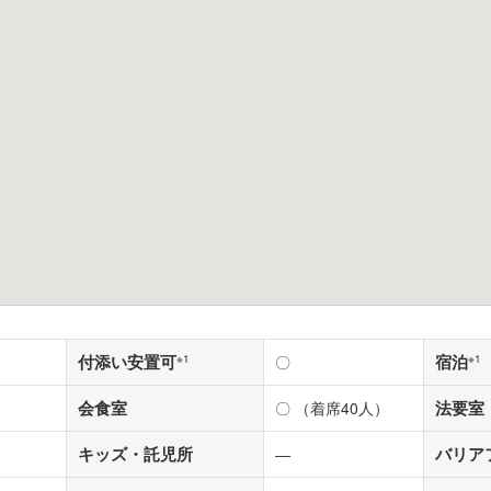
付添い安置可
宿泊
※1
〇
※1
会食室
法要室
〇 （着席40人）
キッズ・託児所
バリア
―