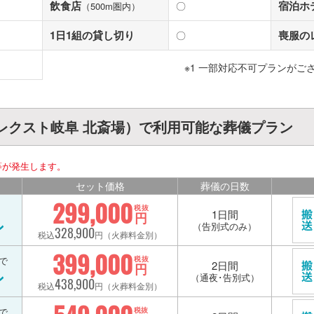
飲食店
宿泊ホ
〇
（500m圏内）
1日1組の貸し切り
喪服の
〇
※1 一部対応不可プランがご
レクスト岐阜 北斎場）で利用可能な葬儀プラン
等が発生します。
セット価格
葬儀の日数
299,000
税抜
1日間
円
ン
（告別式のみ）
328,900
税込
円（火葬料金別）
399,000
で
税抜
2日間
円
ン
（通夜･告別式）
438,900
税込
円（火葬料金別）
で
税抜