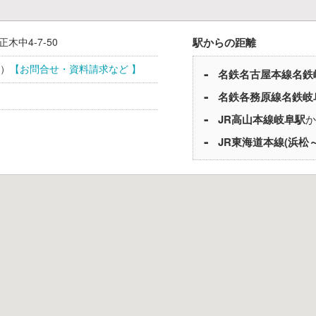
正木中4-7-50
駅からの距離
）
【お問合せ・資料請求など 】
名鉄名古屋本線
名鉄
名鉄各務原線
名鉄岐
JR高山本線
岐阜駅
か
JR東海道本線(浜松