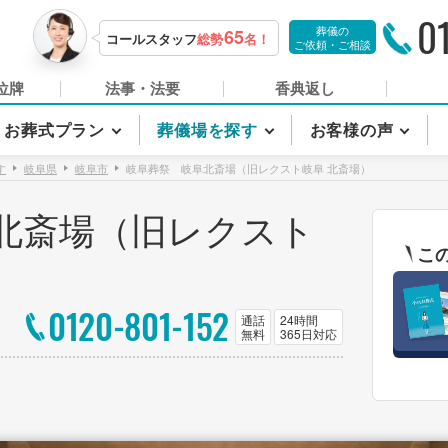
0
葬儀の
65
コールスタッフ
総勢
名！
ご依頼・ご相談
位牌
法事・法要
香典返し
お葬式プラン
葬儀場を探す
お客様の声
す
岐阜県
岐阜市
岐阜葬祭 岐阜北斎場（旧レクスト岐阜 北斎場）
北斎場（旧レクスト
こ
0120-801-152
通話
24時間
無料
365日対応