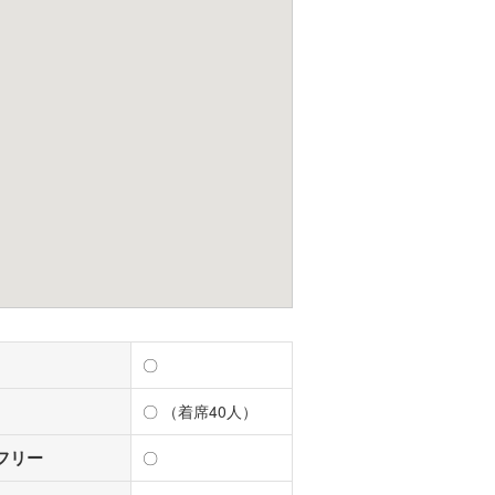
〇
〇 （着席40人）
フリー
〇