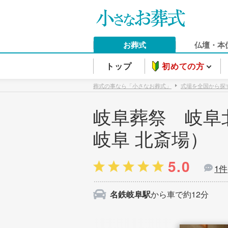
お葬式
仏壇・本
トップ
初めての方
葬式の事なら「小さなお葬式」
式場を全国から探
岐阜葬祭 岐阜
岐阜 北斎場）
5.0
1件
名鉄岐阜駅
から車で約12分