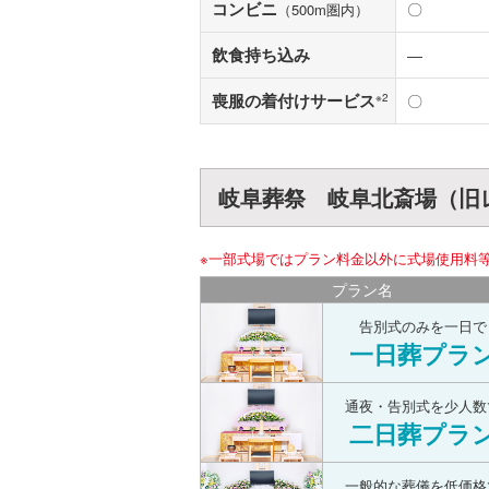
コンビニ
〇
（500m圏内）
飲食持ち込み
―
喪服の着付けサービス
※2
〇
岐阜葬祭 岐阜北斎場（旧
※一部式場ではプラン料金以外に式場使用料
プラン名
告別式のみを一日で
一日葬プラ
通夜・告別式を少人数
二日葬プラ
一般的な葬儀を低価格