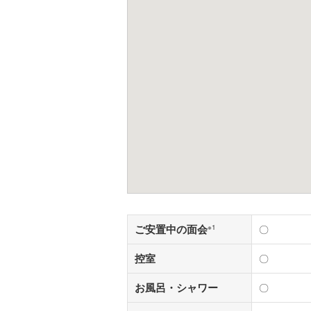
ご安置中の面会
※1
〇
控室
〇
お風呂・シャワー
〇