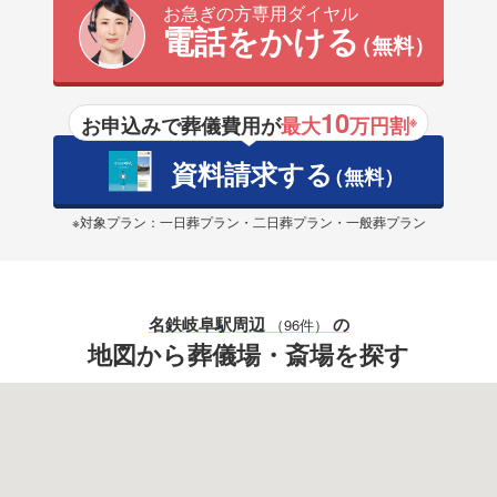
お急ぎの方専用ダイヤル
電話をかける
（無料）
10
お申込みで葬儀費用が
最大
万円割
※
資料請求する
（無料）
※対象プラン：一日葬プラン・二日葬プラン・一般葬プラン
名鉄岐阜駅
周辺
の
（96件）
地図から葬儀場・斎場を探す