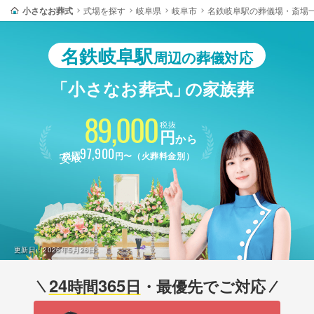
小さなお葬式
式場を探す
岐阜県
岐阜市
名鉄岐阜駅の葬儀場・斎場
名鉄岐阜駅
周辺の葬儀対応
「小さなお葬式」
の家族葬
89,000
税抜
円
から
最安
97,900
税込
円〜（火葬料金別）
更新日：
2026年5月26日
24
365
時間
日
・最優先でご対応