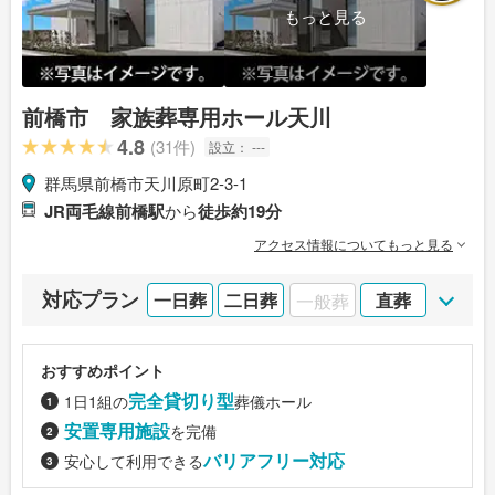
もっと見る
前橋市 家族葬専用ホール天川
4.8
(31件)
設立：
---
群馬県前橋市天川原町2-3-1
JR両毛線前橋駅
から
徒歩約19分
アクセス情報についてもっと見る
対応プラン
一日葬
二日葬
一般葬
直葬
おすすめポイント
完全貸切り型
1日1組の
葬儀ホール
安置専用施設
を完備
バリアフリー対応
安心して利用できる