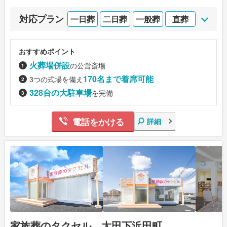
対応プラン
一日葬
二日葬
一般葬
直葬
おすすめポイント
火葬場併設
の公営斎場
170名まで着席可能
3つの式場を備え
328台の大駐車場
を完備
電話をかける
詳細
家族葬のタクセル 太田下浜田町