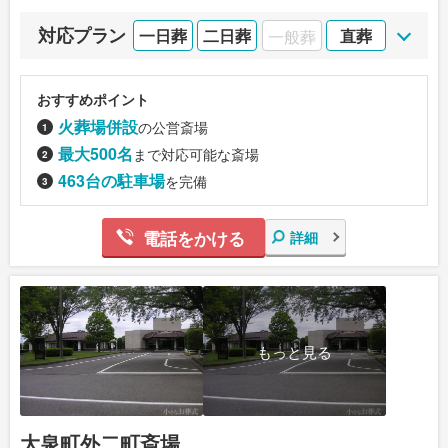
対応プラン
一日葬
二日葬
一般葬
直葬
おすすめポイント
火葬場併設
の公営斎場
最大500名
まで対応可能な斎場
463台の駐車場
を完備
電話をかける
詳細
もっと見る
大泉町外二町斎場