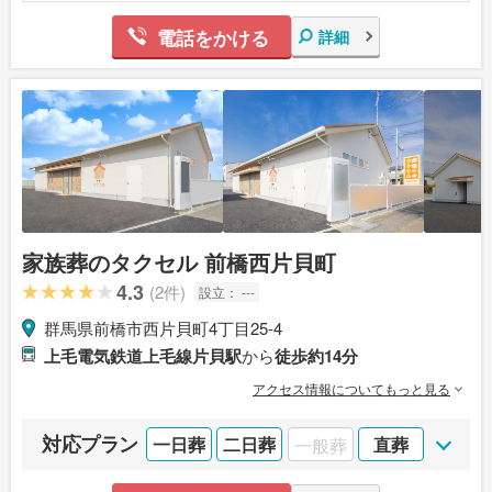
電話をかける
詳細
家族葬のタクセル 前橋西片貝町
4.3
(2件)
設立：
---
群馬県前橋市西片貝町4丁目25-4
上毛電気鉄道上毛線片貝駅
から
徒歩約14分
アクセス情報についてもっと見る
対応プラン
一日葬
二日葬
一般葬
直葬