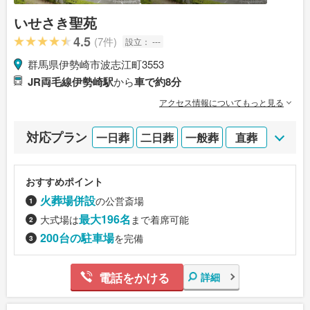
いせさき聖苑
4.5
(7件)
設立：
---
群馬県伊勢崎市波志江町3553
JR両毛線伊勢崎駅
から
車で約8分
アクセス情報についてもっと見る
対応プラン
一日葬
二日葬
一般葬
直葬
おすすめポイント
火葬場併設
の公営斎場
最大196名
大式場は
まで着席可能
200台の駐車場
を完備
電話をかける
詳細