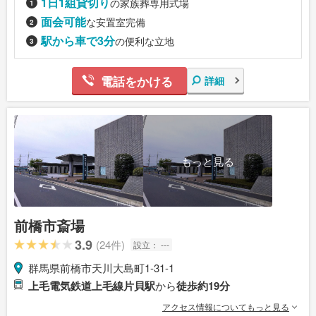
1日1組貸切り
の家族葬専用式場
面会可能
な安置室完備
駅から車で3分
の便利な立地
電話をかける
詳細
もっと見る
前橋市斎場
3.9
(24件)
設立：
---
群馬県前橋市天川大島町1-31-1
上毛電気鉄道上毛線片貝駅
から
徒歩約19分
アクセス情報についてもっと見る