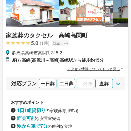
家族葬のタクセル 高崎高関町
5.0
(1件)
設立：
---
群馬県高崎市高関町315-2
JR八高線(高麗川～高崎)高崎駅
から
徒歩約15分
アクセス情報についてもっと見る
対応プラン
一日葬
二日葬
一般葬
直葬
おすすめポイント
1日1組貸切り
の家族葬専用式場
面会可能
な安置室完備
駅から車で7分
の便利な立地