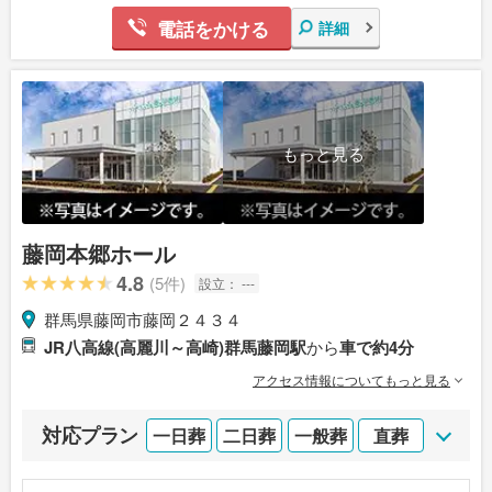
電話をかける
詳細
もっと見る
藤岡本郷ホール
4.8
(5件)
設立：
---
群馬県藤岡市藤岡２４３４
JR八高線(高麗川～高崎)群馬藤岡駅
から
車で約4分
アクセス情報についてもっと見る
対応プラン
一日葬
二日葬
一般葬
直葬