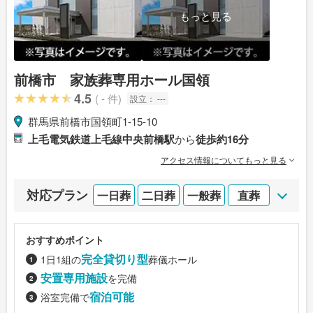
もっと見る
前橋市 家族葬専用ホール国領
4.5
( - 件)
設立：
---
群馬県前橋市国領町1-15-10
上毛電気鉄道上毛線中央前橋駅
から
徒歩約16分
アクセス情報についてもっと見る
対応プラン
一日葬
二日葬
一般葬
直葬
おすすめポイント
完全貸切り型
1日1組の
葬儀ホール
安置専用施設
を完備
宿泊可能
浴室完備で