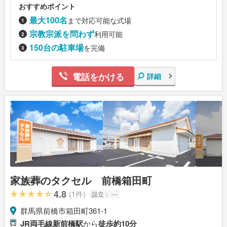
おすすめポイント
最大100名
まで対応可能な式場
宗教宗派を問わず
利用可能
150台の駐車場
を完備
電話をかける
詳細
家族葬のタクセル 前橋箱田町
4.8
(1件)
設立：
---
群馬県前橋市箱田町361-1
JR両毛線新前橋駅
から
徒歩約10分