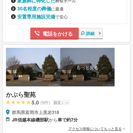
家族葬に特化した
葬祭ホール
30名程度の葬儀
に最適
安置専用施設完備
で安心
電話をかける
詳細
もっと見る
かぶら聖苑
5.0
(9件)
設立：
---
群馬県富岡市上黒岩318
JR信越本線磯部駅
から
車で約7分
アクセス情報についてもっと見る