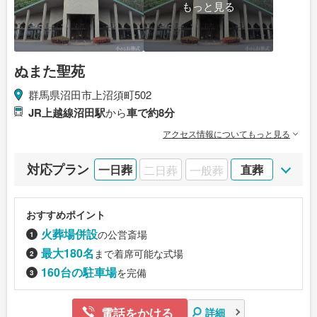
もっと見る
ぬまた聖苑
群馬県沼田市上沼須町502
JR上越線沼田駅
から
車で約8分
アクセス情報についてもっと見る
対応プラン
一日葬
二日葬
一般葬
直葬
おすすめポイント
火葬場併設
の公営斎場
最大180名
まで着席可能な式場
160台の駐車場
を完備
電話をかける
詳細