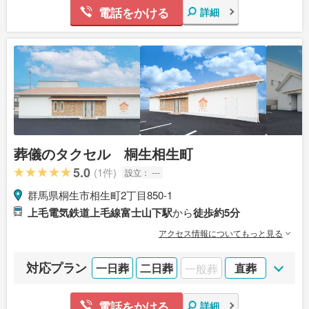
電話をかける
詳細
葬儀のタクセル 桐生相生町
5.0
(1件)
設立：
---
群馬県桐生市相生町2丁目850-1
上毛電気鉄道上毛線富士山下駅
から
徒歩約5分
アクセス情報についてもっと見る
対応プラン
一日葬
二日葬
一般葬
直葬
電話をかける
詳細