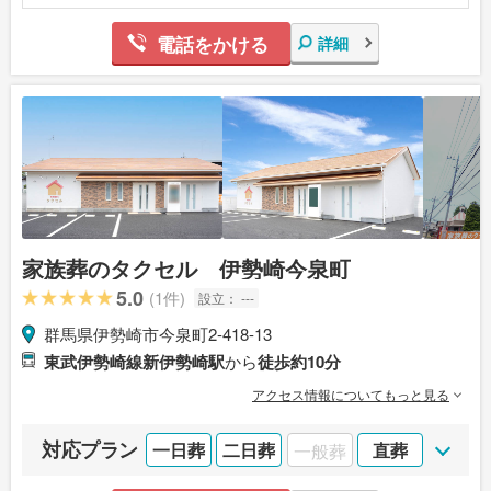
電話をかける
詳細
家族葬のタクセル 伊勢崎今泉町
5.0
(1件)
設立：
---
群馬県伊勢崎市今泉町2-418-13
東武伊勢崎線新伊勢崎駅
から
徒歩約10分
アクセス情報についてもっと見る
対応プラン
一日葬
二日葬
一般葬
直葬