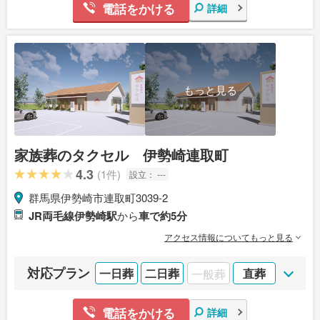
電話をかける
詳細
もっと見る
家族葬のタクセル 伊勢崎連取町
4.3
(1件)
設立：
---
群馬県伊勢崎市連取町3039-2
JR両毛線伊勢崎駅
から
車で約5分
アクセス情報についてもっと見る
対応プラン
一日葬
二日葬
一般葬
直葬
電話をかける
詳細