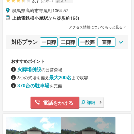
3.7
(20件)
設立：
---
群馬県高崎市寺尾町1064-57
上信電鉄根小屋駅
から
徒歩約16分
アクセス情報についてもっと見る
対応プラン
一日葬
二日葬
一般葬
直葬
おすすめポイント
火葬場併設
の公営斎場
最大200名
3つの式場を備え
まで収容
370台の駐車場
を完備
電話をかける
詳細