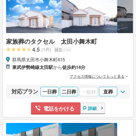
家族葬のタクセル 太田小舞木町
4.5
(1件)
設立：
---
群馬県太田市小舞木町615
東武伊勢崎線太田駅
から
徒歩約14分
アクセス情報についてもっと見る
対応プラン
一日葬
二日葬
一般葬
直葬
電話をかける
詳細