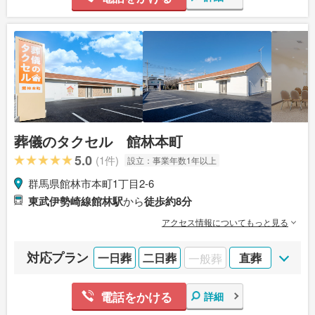
葬儀のタクセル 館林本町
5.0
(1件)
設立：
事業年数1年以上
群馬県館林市本町1丁目2-6
東武伊勢崎線館林駅
から
徒歩約8分
アクセス情報についてもっと見る
対応プラン
一日葬
二日葬
一般葬
直葬
電話をかける
詳細