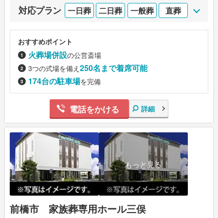
対応プラン
一日葬
二日葬
一般葬
直葬
おすすめポイント
火葬場併設
の公営斎場
250名まで着席可能
3つの式場を備え
174台の駐車場
を完備
電話をかける
詳細
もっと見る
前橋市 家族葬専用ホール三俣