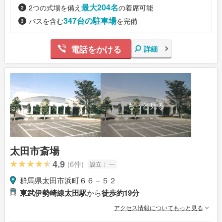
最大204名
2つの式場を備え
の着席可能
347台の駐車場
バスを含む
を完備
電話をかける
詳細
もっと見る
太田市斎場
4.9
(6件)
設立：
---
群馬県太田市浜町６６－５２
東武伊勢崎線太田駅
から
徒歩約19分
アクセス情報についてもっと見る