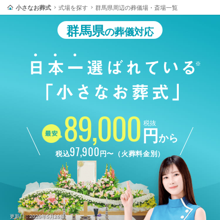
小さなお葬式
式場を探す
群馬県周辺の葬儀場・斎場一覧
群馬県
の葬儀対応
89,000
税抜
円
から
97,900
税込
円〜（火葬料金別）
更新日：2026年5月26日