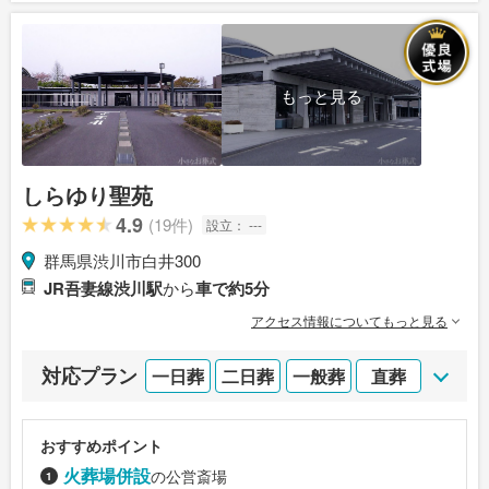
もっと見る
しらゆり聖苑
4.9
(19件)
設立：
---
群馬県渋川市白井300
JR吾妻線渋川駅
から
車で約5分
アクセス情報についてもっと見る
対応プラン
一日葬
二日葬
一般葬
直葬
おすすめポイント
火葬場併設
の公営斎場