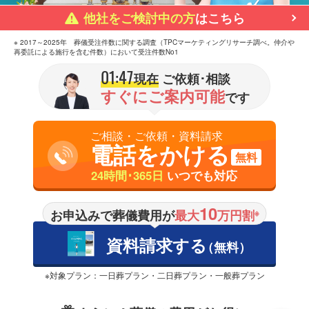
他社をご検討中の方
はこちら
※ 2017～2025年 葬儀受注件数に関する調査（TPCマーケティングリサーチ調べ。仲介や
再委託による施行を含む件数）において受注件数No1
01:47
現在
ご依頼･相談
すぐにご案内可能
です
ご相談・ご依頼・資料請求
電話をかける
無料
24時間･365日
いつでも対応
10
お申込みで葬儀費用が
最大
万円割
※
資料請求する
（無料）
※対象プラン：一日葬プラン・二日葬プラン・一般葬プラン