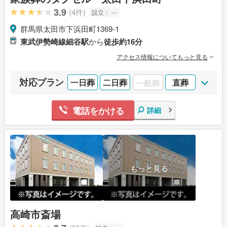
3.9
(4件)
設立：
---
群馬県太田市下浜田町1369-1
東武伊勢崎線細谷駅
から
徒歩約16分
アクセス情報についてもっと見る
対応プラン
一日葬
二日葬
一般葬
直葬
電話をかける
詳細
もっと見る
高崎市斎場