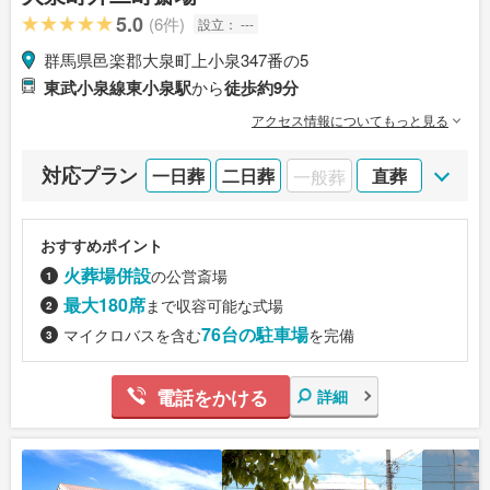
5.0
(6件)
設立：
---
群馬県邑楽郡大泉町上小泉347番の5
東武小泉線東小泉駅
から
徒歩約9分
アクセス情報についてもっと見る
対応プラン
一日葬
二日葬
一般葬
直葬
おすすめポイント
火葬場併設
の公営斎場
最大180席
まで収容可能な式場
76台の駐車場
マイクロバスを含む
を完備
電話をかける
詳細