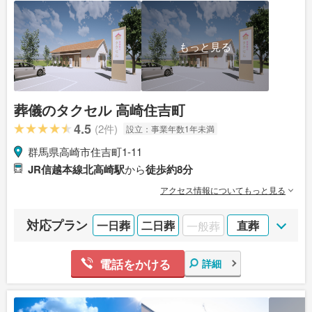
もっと見る
葬儀のタクセル 高崎住吉町
4.5
(2件)
設立：
事業年数1年未満
群馬県高崎市住吉町1-11
JR信越本線北高崎駅
から
徒歩約8分
アクセス情報についてもっと見る
対応プラン
一日葬
二日葬
一般葬
直葬
電話をかける
詳細