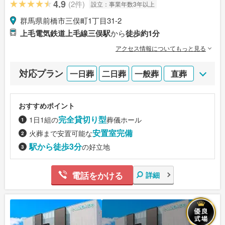
4.9
(2件)
設立：
事業年数3年以上
群馬県前橋市三俣町1丁目31-2
上毛電気鉄道上毛線三俣駅
から
徒歩約1分
アクセス情報についてもっと見る
対応プラン
一日葬
二日葬
一般葬
直葬
おすすめポイント
完全貸切り型
1日1組の
葬儀ホール
安置室完備
火葬まで安置可能な
駅から徒歩3分
の好立地
電話をかける
詳細