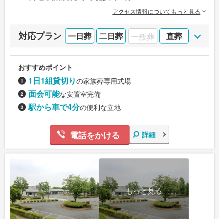
アクセス情報についてもっと見る
対応プラン
一日葬
二日葬
一般葬
直葬
おすすめポイント
1日1組貸切り
の家族葬専用式場
面会可能
な安置室完備
駅から車で4分
の便利な立地
電話をかける
詳細
もっと見る