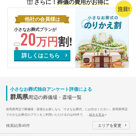
さらに！
葬儀の費用がお得に
注目!
他社
会員様
の
は
小さなお葬式プランが
20
万円
割!
詳しくはこちら
小さなお葬式独自アンケート評価による
群馬県
周辺の葬儀場・斎場一覧
群馬県周辺で葬儀場・斎場をお探しなら「小さなお葬式」にお任せください。群馬県周辺
で小さなお葬式のプランをご利用いただけるのは45件で、
...
続きを見る
検索結果45件
エリアを変更