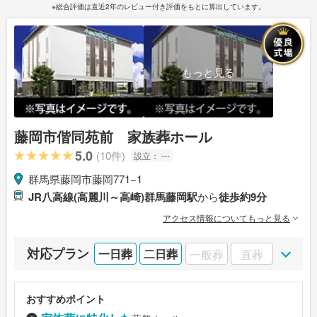
※総合評価は直近2年のレビュー付き評価をもとに算出しています。
もっと見る
藤岡市偕同苑前 家族葬ホール
5.0
(10件)
設立：
---
群馬県藤岡市藤岡771−1
JR八高線(高麗川～高崎)群馬藤岡駅
から
徒歩約9分
アクセス情報についてもっと見る
対応プラン
一日葬
二日葬
一般葬
直葬
おすすめポイント