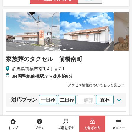
家族葬のタクセル 前橋南町
群馬県前橋市南町4丁目7-1
JR両毛線前橋駅
から
徒歩約8分
アクセス情報についてもっと見る
対応プラン
一日葬
二日葬
一般葬
直葬
おすすめポイント
1日1組貸切り
の家族葬専用式場
トップ
プラン
式場を探す
お急ぎの方
メニュー