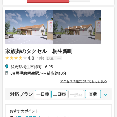
もっと見る
家族葬のタクセル 桐生錦町
4.0
(1件)
設立：
---
群馬県桐生市錦町1-6-25
JR両毛線桐生駅
から
徒歩約10分
アクセス情報についてもっと見る
対応プラン
一日葬
二日葬
一般葬
直葬
おすすめポイント