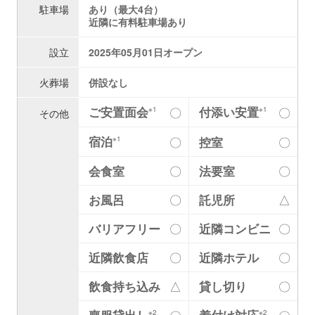
駐車場
あり（最大4台）
近隣に有料駐車場あり
設立
2025年05月01日オープン
火葬場
併設なし
ご安置面会
付添い安置
〇
〇
※1
※1
その他
宿泊
〇
控室
〇
※1
会食室
〇
法要室
〇
お風呂
〇
託児所
△
バリアフリー
〇
近隣コンビニ
〇
近隣飲食店
〇
近隣ホテル
〇
飲食持ち込み
△
貸し切り
〇
※2
※2