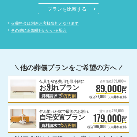
プランを比較する
火葬料金は別途お客様負担となります
その他に追加費用がかかる場合
他の葬儀プラン
をご希望の方へ
139,000
仏具を省き費用を最小限に
通常価格
円
89,000
お別れプラン
税抜
円
5
資料請求で
万円割
97,900
税込
円(火葬料金別)
229,000
住み慣れた家で最後のお別れ
通常価格
円
179,000
自宅安置プラン
税抜
円
5
資料請求で
万円割
196,900
税込
円(火葬料金別)