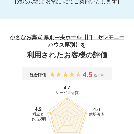
【対応式場は
お電話
にてご案内いたします】
小さなお葬式 厚別中央ホール【旧：セレモニー
ハウス厚別】を
利用されたお客様の評価
4.5
総合評価
(27件)
4.7
サービス品質
4.2
4.6
料金と
式場設備
その説明