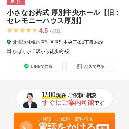
直営
小さなお葬式 厚別中央ホール【旧：
セレモニーハウス厚別】
4.5
(
27件
)
北海道
札幌市
厚別区
厚別中央三条3丁目3-29
ひばりが丘駅
から徒歩約9分
LINEで共有
地図で見る
17:00
現在
ご依頼･相談
すぐにご案内可能
です
ご相談・ご依頼・資料請求
電話をかける
無料