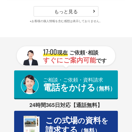
もっと見る
※お客様の個人情報を含む感想は表示しておりません。
17:00
現在
ご依頼･相談
すぐにご案内可能
です
ご相談・ご依頼・資料請求
電話をかける
（無料）
24時間365日対応【通話無料】
この式場
資料
の
を
請求する
（無料）