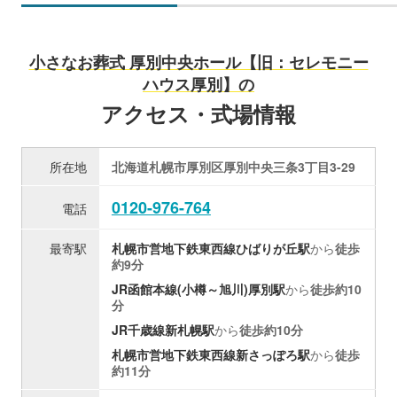
小さなお葬式 厚別中央ホール【旧：セレモニー
ハウス厚別】の
アクセス・式場情報
所在地
北海道札幌市厚別区厚別中央三条3丁目3-29
0120-976-764
電話
最寄駅
札幌市営地下鉄東西線
ひばりが丘駅
から
徒歩
約9分
JR函館本線(小樽～旭川)
厚別駅
から
徒歩約10
分
JR千歳線
新札幌駅
から
徒歩約10分
札幌市営地下鉄東西線
新さっぽろ駅
から
徒歩
約11分