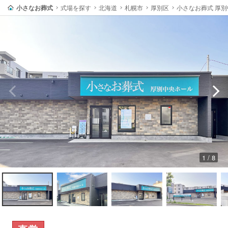
小さなお葬式
式場を探す
北海道
札幌市
厚別区
小さなお葬式 厚
1 / 8