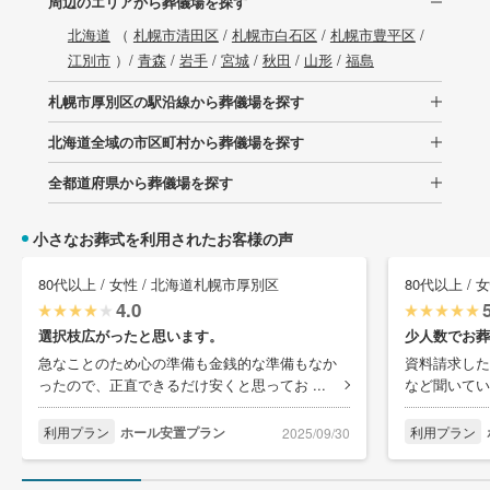
周辺のエリアから葬儀場を探す
北海道
（
札幌市清田区
/
札幌市白石区
/
札幌市豊平区
/
江別市
）/
青森
/
岩手
/
宮城
/
秋田
/
山形
/
福島
札幌市厚別区の駅沿線から葬儀場を探す
北海道全域の市区町村から葬儀場を探す
全都道府県から葬儀場を探す
小さなお葬式を利用されたお客様の声
80代以上 / 女性 / 北海道札幌市厚別区
80代以上 /
4.0
選択枝広がったと思います。
少人数でお葬
急なことのため心の準備も金銭的な準備もなか
資料請求した
ったので、正直できるだけ安くと思ってお ...
など聞いてい
利用プラン
ホール安置プラン
利用プラン
2025/09/30