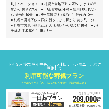
別】へのアクセス ■ 札幌市営地下鉄東西線 ひばりが丘
駅から 徒歩約9分 ■ JR函館本線(小樽～旭川) 厚別駅か
ら 徒歩約10分 ■ JR千歳線 新札幌駅から 徒歩約10分
■ 札幌市営地下鉄東西線 新さっぽろ駅から 徒歩約11分
■ 札幌市営地下鉄東西線 大谷地駅から 徒歩約18分 ■ JR
千歳線 平和駅から 車約6分
小さなお葬式 厚別中央ホール【旧：セレモニーハウス
厚別】で
利用可能な葬儀プラン
※一部式場ではプラン料金以外に式場使用料等が発生します
399,000
告別式のみを一日で
通常価格
円
299,000
一日葬プラン
税抜
円
10
資料請求で
万円割
328,900
税込
円(火葬料金別)