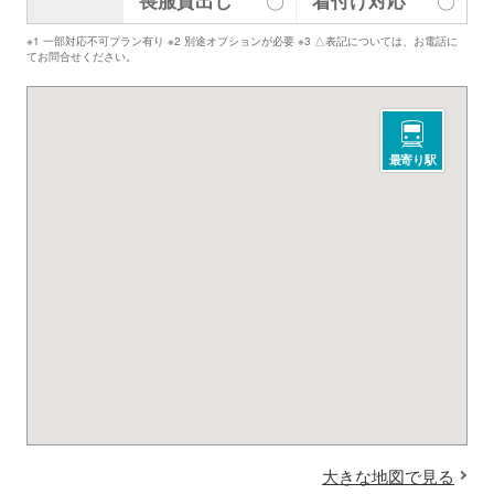
喪服貸出し
着付け対応
〇
〇
※1 一部対応不可プラン有り ※2 別途オプションが必要 ※3 △表記については、お電話に
てお問合せください。
最寄り駅
大きな地図で見る