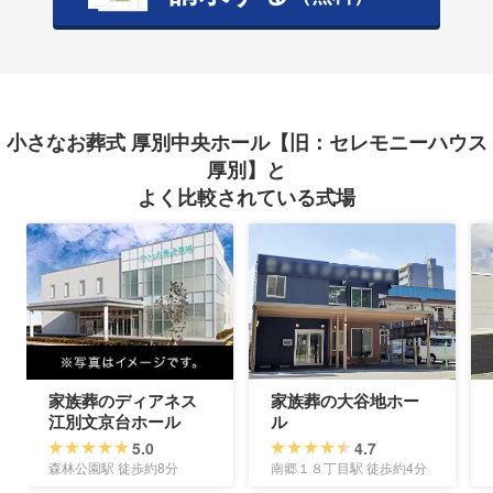
小さなお葬式 厚別中央ホール【旧：セレモニーハウス
厚別】と
よく比較されている式場
家族葬のディアネス
家族葬の大谷地ホー
江別文京台ホール
ル
5.0
4.7
森林公園駅 徒歩約8分
南郷１８丁目駅 徒歩約4分