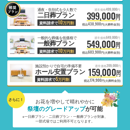
499,000
通夜・告別式を少人数で
通常価格
円
399,000
二日葬プラン
税抜
円
10
資料請求で
万円割
438,900
税込
円(火葬料金別)
649,000
一般的な葬儀を低価格で
通常価格
円
549,000
一般葬プラン
税抜
円
10
資料請求で
万円割
603,900
税込
円(火葬料金別)
209,000
施設預かりで自宅の準備不要
通常価格
円
159,000
ホール安置プラン
税抜
円
5
資料請求で
万円割
174,900
税込
円(火葬料金別)
さらに！
お花を増やして晴れやかに
祭壇のグレードアップ
が可能
※一日葬プラン・二日葬プラン・一般葬プランが対象、
一部式場ではご利用不可となります。