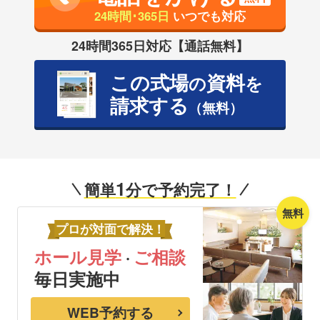
24時間･365日
いつでも対応
24時間365日対応【通話無料】
この式場
資料
の
を
請求する
（無料）
1
簡単
分で予約完了！
無料
プロが対面で解決！
ホール見学
ご相談
・
毎日実施中
WEB予約する