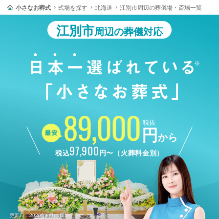
小さなお葬式
式場を探す
北海道
江別市周辺の葬儀場・斎場一覧
江別市
周辺の葬儀対応
89,000
税抜
円
から
97,900
税込
円〜（火葬料金別）
更新日：2026年8月10日