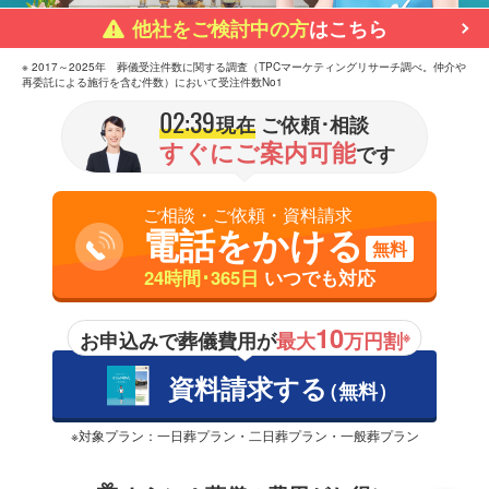
他社をご検討中の方
はこちら
※ 2017～2025年 葬儀受注件数に関する調査（TPCマーケティングリサーチ調べ。仲介や
再委託による施行を含む件数）において受注件数No1
02:39
現在
ご依頼･相談
すぐにご案内可能
です
ご相談・ご依頼・資料請求
電話をかける
無料
24時間･365日
いつでも対応
10
お申込みで葬儀費用が
最大
万円割
※
資料請求する
（無料）
※対象プラン：一日葬プラン・二日葬プラン・一般葬プラン