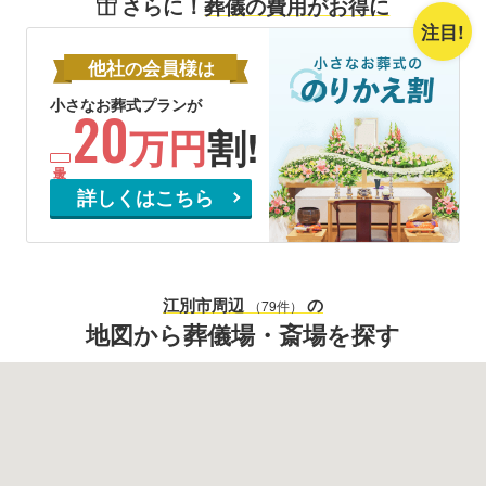
さらに！
葬儀の費用がお得に
注目!
他社
会員様
の
は
小さなお葬式プランが
20
万円
割!
詳しくはこちら
江別市
周辺
の
（79件）
地図から葬儀場・斎場を探す