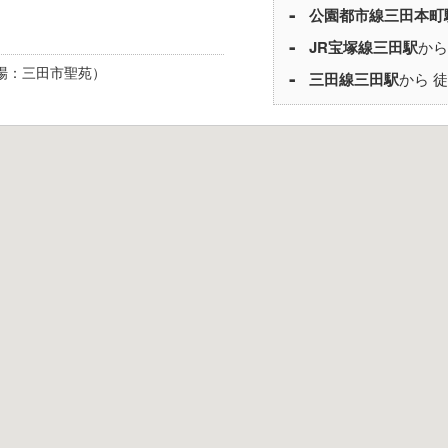
公園都市線
三田本町
JR宝塚線
三田駅
から
場：三田市聖苑）
三田線
三田駅
から 