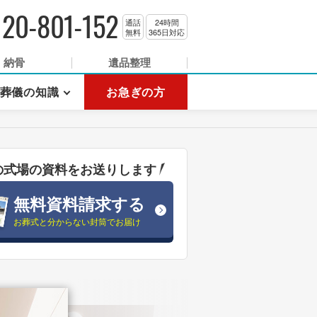
120-801-152
通話
24時間
無料
365日対応
納骨
遺品整理
葬儀の知識
お急ぎの方
の式場の資料をお送りします
無料資料請求する
お葬式と分からない封筒でお届け