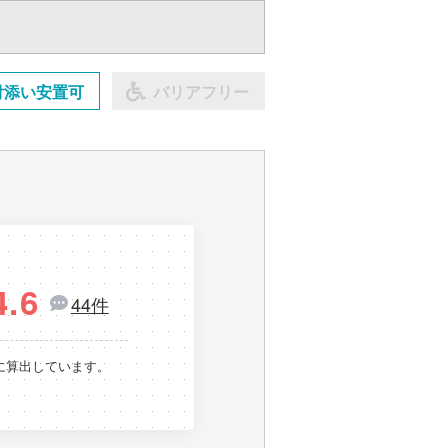
付添い安置可
バリアフリー
4.6
44件
に算出しています。