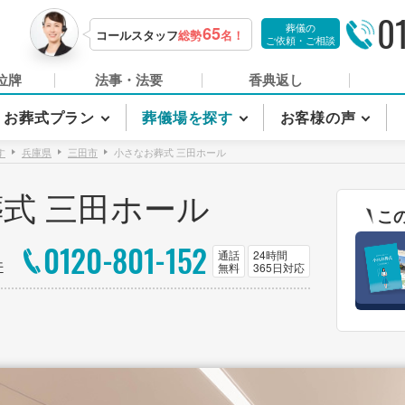
0
葬儀の
65
コールスタッフ
総勢
名！
ご依頼・ご相談
位牌
法事・法要
香典返し
お葬式プラン
葬儀場を探す
お客様の声
す
兵庫県
三田市
小さなお葬式 三田ホール
式 三田ホール
こ
0120-801-152
通話
24時間
件
無料
365日対応