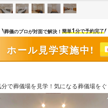
1
簡単
分で予約完了
葬儀のプロが対面で解決！
ホール見学実施中!
気分で葬儀場を見学！気になる葬儀場を