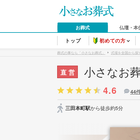
お葬式
仏壇・本
トップ
初めての方
葬式の事なら「小さなお葬式」
式場を全国から探
小さなお葬
直 営
4.6
44
三田本町駅
から徒歩約5分