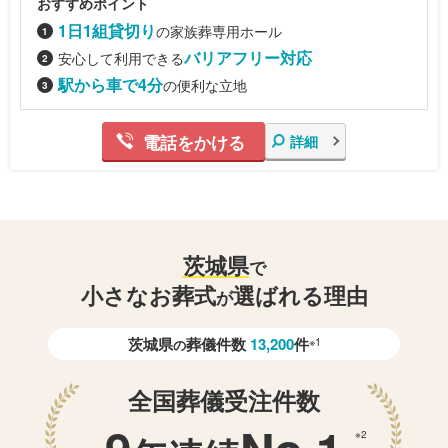
おすすめポイント
1日1組貸切り
の家族葬専用ホール
バリアフリー対応
安心して利用できる
駅から車で4分
の便利な立地
電話をかける
詳細
茨城県
で
小さなお葬式
選ばれる理由
が
茨城県
葬儀件数
13,200
件
※1
の
全国葬儀受注件数
※2