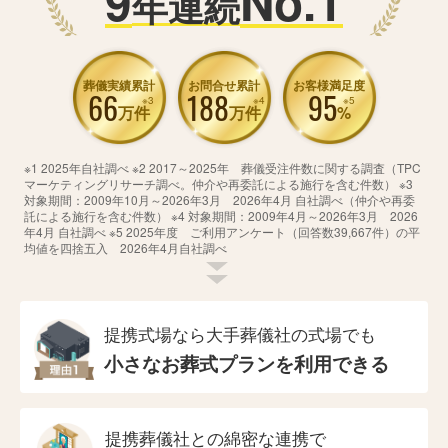
9
No.1
年連続
葬儀実績累計
お問合せ累計
お客様満足度
66
188
95
※3
※4
※5
万件
万件
%
※1 2025年自社調べ ※2 2017～2025年 葬儀受注件数に関する調査（TPC
マーケティングリサーチ調べ。仲介や再委託による施行を含む件数） ※3
対象期間：2009年10月～2026年3月 2026年4月 自社調べ（仲介や再委
託による施行を含む件数） ※4 対象期間：2009年4月～2026年3月 2026
年4月 自社調べ ※5 2025年度 ご利用アンケート（回答数39,667件）の平
均値を四捨五入 2026年4月自社調べ
提携式場なら大手葬儀社の式場でも
小さなお葬式プランを利用できる
提携葬儀社との綿密な連携で