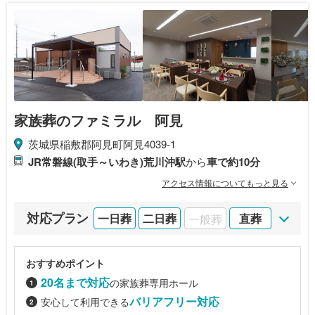
家族葬のファミラル 阿見
茨城県稲敷郡阿見町阿見4039-1
JR常磐線(取手～いわき)荒川沖駅
から
車で約10分
アクセス情報についてもっと見る
対応プラン
一日葬
二日葬
一般葬
直葬
おすすめポイント
20名まで対応
の家族葬専用ホール
バリアフリー対応
安心して利用できる