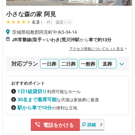
小さな森の家 阿見
4.9
( - 件)
設立：
---
茨城県稲敷郡阿見町中央5-34-14
JR常磐線(取手～いわき)荒川沖駅
から
車で約13分
アクセス情報についてもっと見る
対応プラン
一日葬
二日葬
一般葬
直葬
おすすめポイント
1日1組貸切り
利用可能なホール
30名まで着席可能
な式場は家族葬に最適
駅から車で10分
の便利な立地
電話をかける
詳細