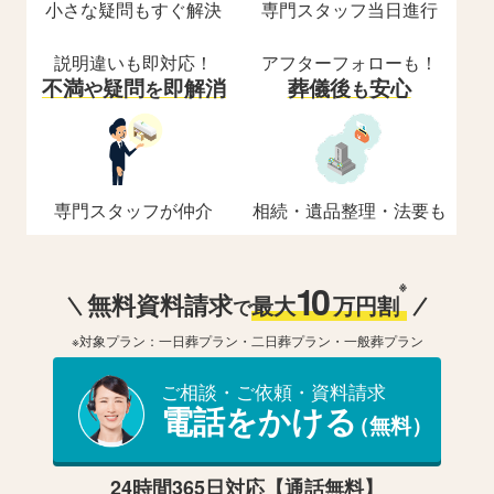
小さな疑問もすぐ解決
専門スタッフ当日進行
説明違いも即対応！
アフターフォローも！
不満
疑問
即解消
葬儀後
安心
や
を
も
専門スタッフが仲介
相続・遺品整理・法要も
10
※
無料資料請求
最大
万円割
で
※対象プラン：一日葬プラン・二日葬プラン・一般葬プラン
ご相談・ご依頼・資料請求
電話をかける
（無料）
24時間365日対応【通話無料】