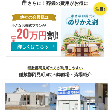
さらに！
葬儀の費用がお得に
注目!
他社
会員様
の
は
小さなお葬式プランが
20
万円
割!
詳しくはこちら
稲敷郡阿見町の方が利用しやすい
稲敷郡阿見町
葬儀場・斎場紹介
周辺の