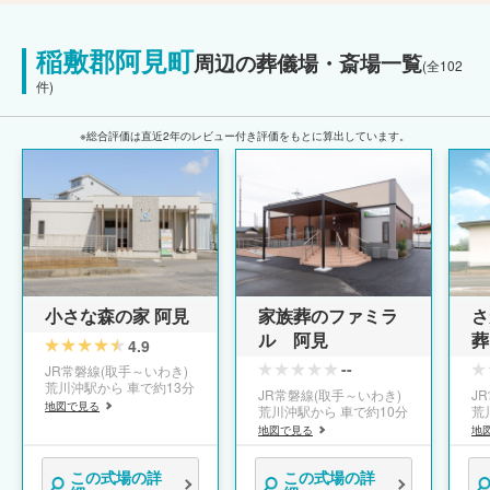
稲敷郡阿見町
周辺の葬儀場・斎場一覧
(全102
件)
※総合評価は直近2年のレビュー付き評価をもとに算出しています。
小さな森の家 阿見
家族葬のファミラ
さ
ル 阿見
葬
4.9
--
JR常磐線(取手～いわき)
荒川沖駅から 車で約13分
JR常磐線(取手～いわき)
J
地図で見る
荒川沖駅から 車で約10分
荒
地図で見る
地
この式場の詳
この式場の詳