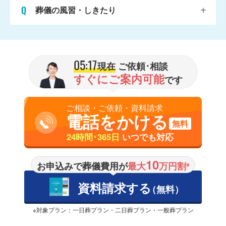
葬儀の風習・しきたり
05:17
現在
ご依頼･相談
すぐにご案内可能
です
ご相談・ご依頼・資料請求
電話をかける
無料
24時間･365日
いつでも対応
10
お申込みで葬儀費用が
最大
万円割
※
資料請求する
（無料）
※対象プラン：一日葬プラン・二日葬プラン・一般葬プラン