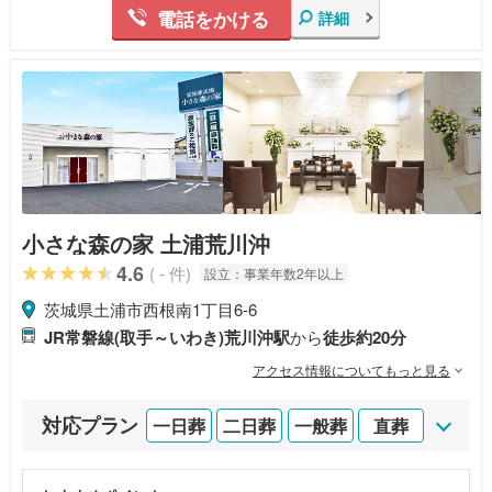
電話をかける
詳細
小さな森の家 土浦荒川沖
4.6
( - 件)
設立：
事業年数2年以上
茨城県土浦市西根南1丁目6-6
JR常磐線(取手～いわき)荒川沖駅
から
徒歩約20分
アクセス情報についてもっと見る
対応プラン
一日葬
二日葬
一般葬
直葬