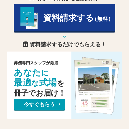
資料請求する
（無料）
資料請求するだけでもらえる！
葬
儀
専
門
ス
タ
ッ
フ
が厳選
あなた
に
最適
式場
な
を
冊子でお届け！
今すぐもらう