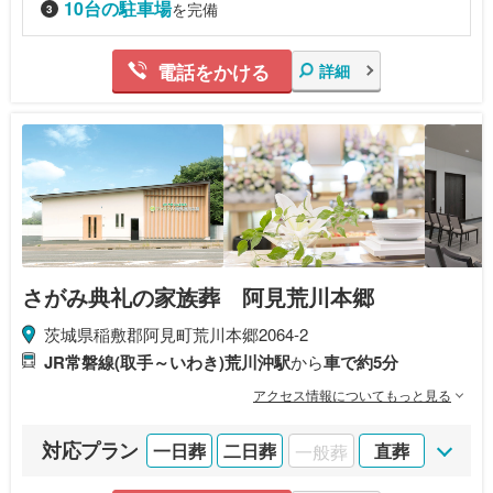
10台の駐車場
を完備
電話をかける
詳細
さがみ典礼の家族葬 阿見荒川本郷
茨城県稲敷郡阿見町荒川本郷2064-2
JR常磐線(取手～いわき)荒川沖駅
から
車で約5分
アクセス情報についてもっと見る
対応プラン
一日葬
二日葬
一般葬
直葬