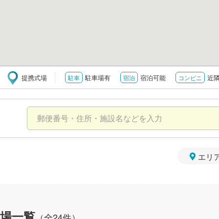
提携式場
駐車場有
宿泊可能
近
駐車
宿泊
コンビニ
エリ
場一覧
（全24件）