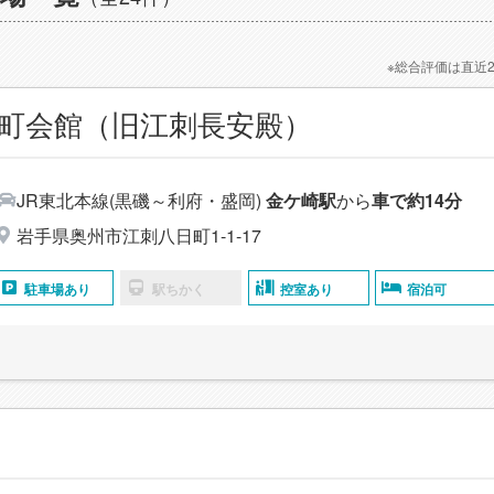
※総合評価は直近
町会館（旧江刺長安殿）
JR東北本線(黒磯～利府・盛岡)
金ケ崎駅
から
車で約14分
岩手県奥州市江刺八日町1-1-17
駐車場あり
駅ちかく
控室あり
宿泊可