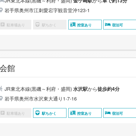
JR東北本線(黒磯～利府・盛岡)
金ケ崎駅
から
車で約13分
岩手県奥州市江刺愛宕字観音堂沖123-1
駐車場あり
駅ちかく
控室あり
宿泊可
会館
JR東北本線(黒磯～利府・盛岡)
水沢駅
から
徒歩約4分
岩手県奥州市水沢東大通り1-7-16
駐車場あり
駅ちかく
控室あり
宿泊可