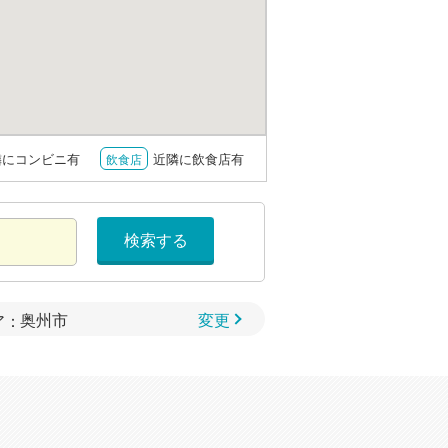
隣にコンビニ有
近隣に飲食店有
飲食店
検索する
変更
ア：