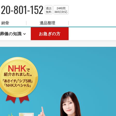
120-801-152
通話
24時間
無料
365日対応
納骨
遺品整理
葬儀の知識
お急ぎの方