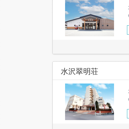
水沢翠明荘