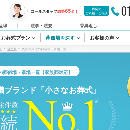
0
葬儀の
65
コールスタッフ
総勢
名！
ご依頼・ご相談
位牌
法事・法要
香典返し
お葬式プラン
葬儀場を探す
お客様の声
す
岩手県
奥州市周辺の葬儀場・斎場一覧
の葬儀場・斎場一覧【家族葬対応】
儀ブランド「小さなお葬式」