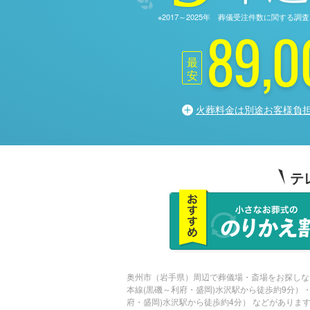
※2017～2025年 葬儀受注件数に関す
89,0
最
安
火葬料金は別途お客様負
テ
奥州市（岩手県）周辺で葬儀場・斎場をお探しな
本線(黒磯～利府・盛岡)水沢駅から徒歩約9分）
府・盛岡)水沢駅から徒歩約4分） などがありま