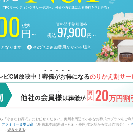
る調査（TPCマーケティングリサーチ調べ。仲介や再委託による施行を含む件数）
00
資料請求割引価格
税抜
97,900
円
～
税込
円～
担となります
その他に追加費用がかかる場合
レビCM放映中！
葬
儀
が
お
得
になる
のりかえ割サー
20
万円割引
ら「小さなお葬式」にお任せください。奥州市周辺で小さなお葬式のプランをご利
・
ファミリー斎場日高
（JR東北本線(黒磯～利府・盛岡)水沢駅から徒歩約18分）・
す。
...
続きを見る