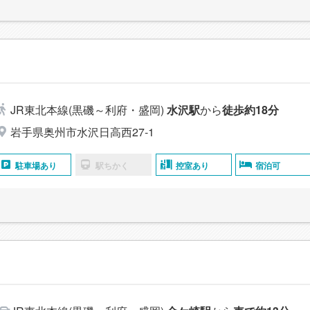
高
JR東北本線(黒磯～利府・盛岡)
水沢駅
から
徒歩約18分
岩手県奥州市水沢日高西27‐1
駐車場あり
駅ちかく
控室あり
宿泊可