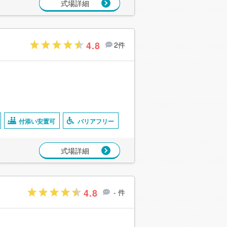
式場詳細
4.8
2件
付添い安置可
バリアフリー
式場詳細
4.8
- 件