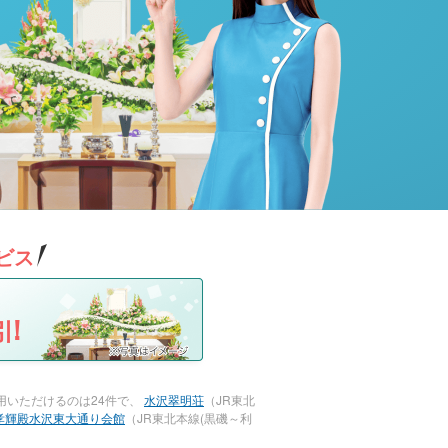
ビス
!
用いただけるのは24件で、
水沢翠明荘
（JR東北
孝輝殿水沢東大通り会館
（JR東北本線(黒磯～利