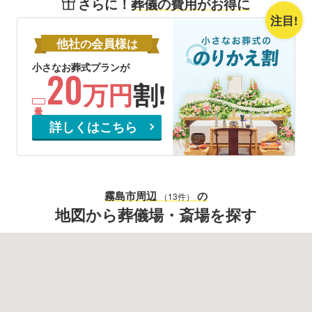
さらに！
葬儀の費用がお得に
注目!
他社
会員様
の
は
小さなお葬式プランが
20
万円
割!
詳しくはこちら
霧島市
周辺
の
（13件）
地図から葬儀場・斎場を探す