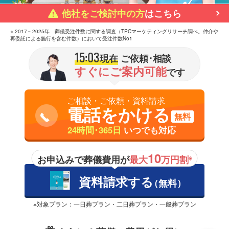
他社をご検討中の方
はこちら
※ 2017～2025年 葬儀受注件数に関する調査（TPCマーケティングリサーチ調べ。仲介や
再委託による施行を含む件数）において受注件数No1
15:03
現在
ご依頼･相談
すぐにご案内可能
です
ご相談・ご依頼・資料請求
電話をかける
無料
24時間･365日
いつでも対応
10
お申込みで葬儀費用が
最大
万円割
※
資料請求する
（無料）
※対象プラン：一日葬プラン・二日葬プラン・一般葬プラン