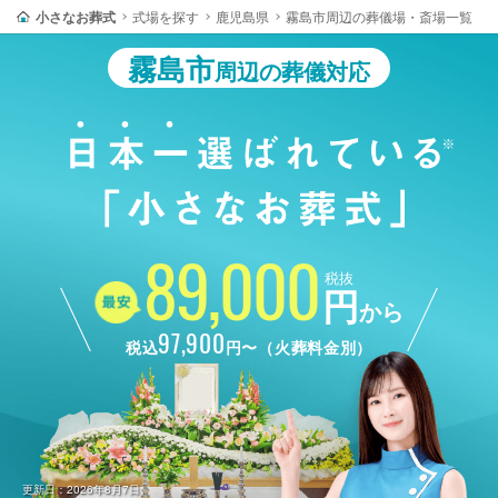
小さなお葬式
式場を探す
鹿児島県
霧島市周辺の葬儀場・斎場一覧
霧島市
周辺の葬儀対応
89,000
税抜
円
から
97,900
税込
円〜（火葬料金別）
更新日：2026年8月7日