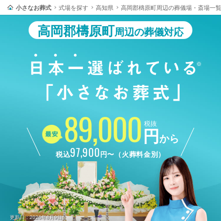
小さなお葬式
式場を探す
高知県
高岡郡檮原町周辺の葬儀場・斎場一
高岡郡檮原町
周辺の葬儀対応
89,000
税抜
円
から
97,900
税込
円〜（火葬料金別）
更新日：2026年8月9日