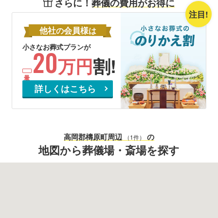
さらに！
葬儀の費用がお得に
注目!
他社
会員様
の
は
小さなお葬式プランが
20
万円
割!
詳しくはこちら
高岡郡檮原町
周辺
の
（1件）
地図から葬儀場・斎場を探す