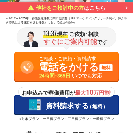
他社をご検討中の方
はこちら
※ 2017～2025年 葬儀受注件数に関する調査（TPCマーケティングリサーチ調べ。仲介や
再委託による施行を含む件数）において受注件数No1
13:37
現在
ご依頼･相談
すぐにご案内可能
です
ご相談・ご依頼・資料請求
電話をかける
無料
24時間･365日
いつでも対応
10
お申込みで葬儀費用が
最大
万円割
※
資料請求する
（無料）
※対象プラン：一日葬プラン・二日葬プラン・一般葬プラン