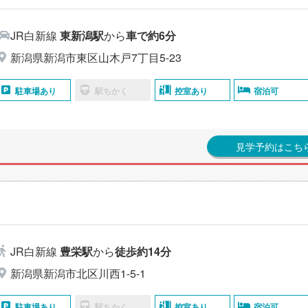
JR白新線
東新潟駅
から
車で約6分
新潟県新潟市東区山木戸7丁目5-23
駐車場あり
駅ちかく
控室あり
宿泊可
見学予約はこち
JR白新線
豊栄駅
から
徒歩約14分
新潟県新潟市北区川西1-5-1
駐車場あり
駅ちかく
控室あり
宿泊可