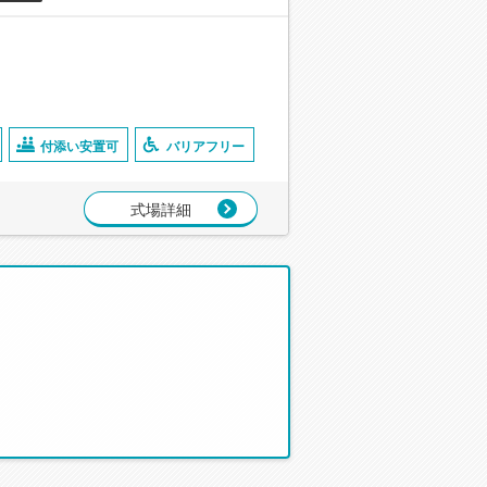
付添い安置可
バリアフリー
式場詳細
。