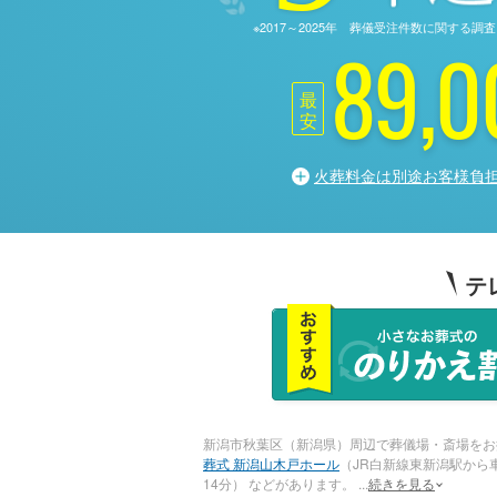
※2017～2025年 葬儀受注件数に関す
89,0
最
安
火葬料金は別途お客様負
テ
新潟市秋葉区（新潟県）周辺で葬儀場・斎場をお
葬式 新潟山木戸ホール
（JR白新線東新潟駅から
14分） などがあります。
...
続きを見る