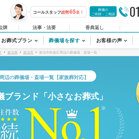
0
葬儀の
65
コールスタッフ
総勢
名！
ご依頼・ご相談
位牌
法事・法要
香典返し
お葬式プラン
葬儀場を探す
お客様の声
す
新潟県
新潟市
新潟市秋葉区周辺の葬儀場・斎場一覧
周辺の葬儀場・斎場一覧【家族葬対応】
儀ブランド「小さなお葬式」