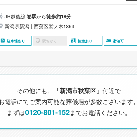
JR越後線
巻駅
から
徒歩約18分
新潟県新潟市西蒲区鷲ノ木1863
駐車場あり
駅ちかく
控室あり
宿泊可
その他にも、
「新潟市秋葉区」
付近で
お電話にてご案内可能な葬儀場が多数ございます
0120-801-152
まずは
までお電話ください。