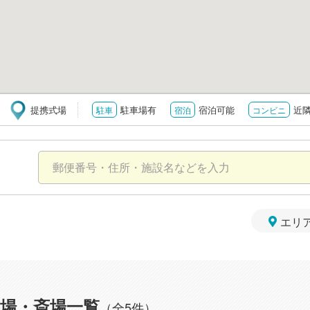
提携式場
駐車場有
宿泊可能
近
駐車
宿泊
コンビニ
エリ
場・斎場一覧
（全5件）