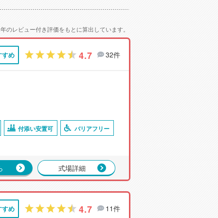
2年のレビュー付き評価をもとに算出しています。
4.7
32件
すすめ
付添い安置可
バリアフリー
ら
式場詳細
4.7
11件
すすめ