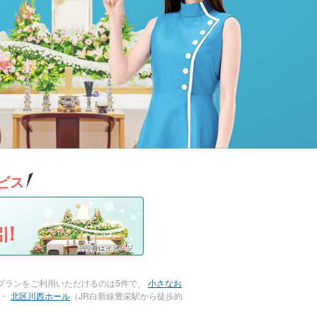
ビス
!
プランをご利用いただけるのは5件で、
小さなお
）・
北区川西ホール
（JR白新線豊栄駅から徒歩約