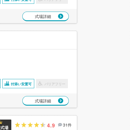
式場詳細
付添い安置可
バリアフリー
式場詳細
4.9
31件
良式場