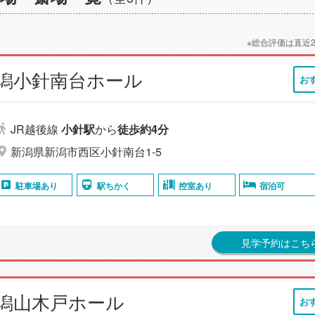
※総合評価は直近
新潟小針南台ホール
お
JR越後線
小針駅
から
徒歩約4分
新潟県新潟市西区小針南台1-5
駐車場あり
駅ちかく
控室あり
宿泊可
見学予約はこち
新潟山木戸ホール
お