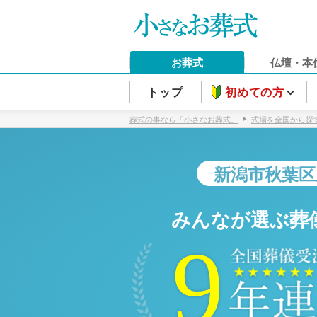
お葬式
仏壇・本
トップ
初めての方
葬式の事なら「小さなお葬式」
式場を全国から探
新潟市秋葉区
みんなが選ぶ葬
9