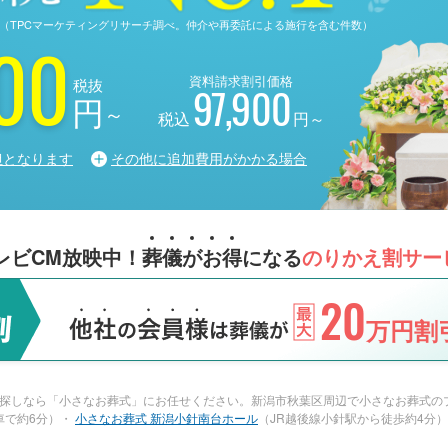
る調査（TPCマーケティングリサーチ調べ。仲介や再委託による施行を含む件数）
00
資料請求割引価格
税抜
97,900
円
～
税込
円～
担となります
その他に追加費用がかかる場合
レビCM放映中！
葬
儀
が
お
得
になる
のりかえ割サー
20
万円割引
探しなら「小さなお葬式」にお任せください。新潟市秋葉区周辺で小さなお葬式の
車で約6分）・
小さなお葬式 新潟小針南台ホール
（JR越後線小針駅から徒歩約4分