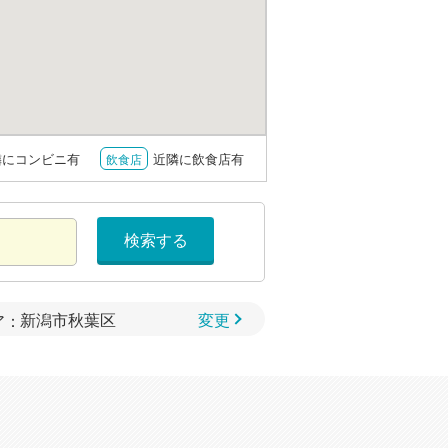
隣にコンビニ有
近隣に飲食店有
飲食店
検索する
変更
ア：