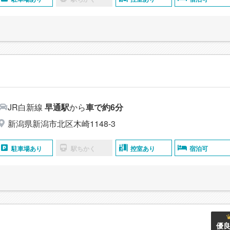
JR白新線
早通駅
から
車で約6分
新潟県新潟市北区木崎1148-3
駐車場あり
駅ちかく
控室あり
宿泊可
よ
優