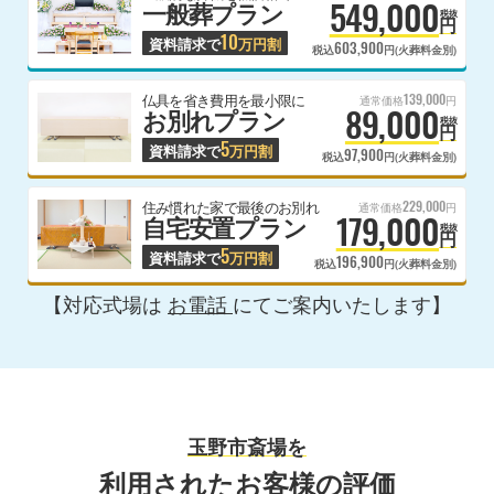
549,000
一般葬プラン
税抜
円
10
資料請求で
万円割
603,900
税込
円(火葬料金別)
139,000
仏具を省き費用を最小限に
通常価格
円
89,000
お別れプラン
税抜
円
5
資料請求で
万円割
97,900
税込
円(火葬料金別)
229,000
住み慣れた家で最後のお別れ
通常価格
円
179,000
自宅安置プラン
税抜
円
5
資料請求で
万円割
196,900
税込
円(火葬料金別)
【対応式場は
お電話
にてご案内いたします】
玉野市斎場を
利用されたお客様の評価