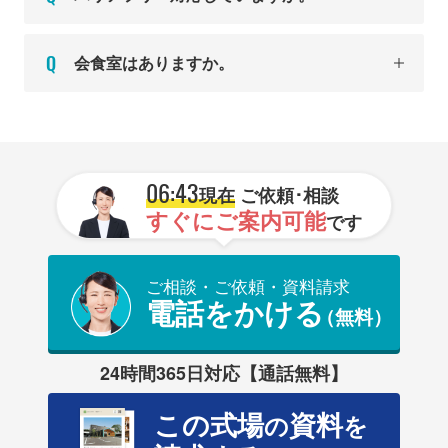
会食室はありますか。
06:43
現在
ご依頼･相談
すぐにご案内可能
です
ご相談・ご依頼・資料請求
電話をかける
（無料）
24時間365日対応【通話無料】
この式場
資料
の
を