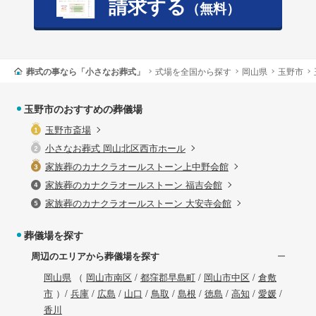
請求する
（無料）
葬式の事なら「小さなお葬式」
式場を全国から探す
岡山県
玉野市
玉野市のおすすめの葬儀場
玉野市斎場
小さなお葬式 岡山北区西市ホール
家族葬のカナクラオールストーン上中野会館
家族葬のカナクラオールストーン 福吉会館
家族葬のカナクラオールストーン 大安寺会館
葬儀場を探す
周辺のエリアから葬儀場を探す
岡山県
（
岡山市南区
/
都窪郡早島町
/
岡山市中区
/
倉敷
市
）/
兵庫
/
広島
/
山口
/
鳥取
/
島根
/
徳島
/
高知
/
愛媛
/
香川