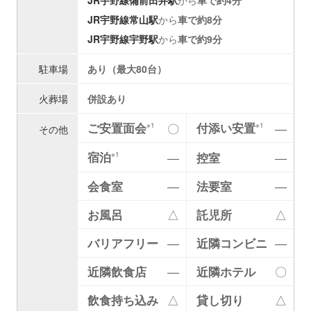
JR宇野線
常山駅
から
車で約8分
JR宇野線
宇野駅
から
車で約9分
駐車場
あり（最大80台）
火葬場
併設あり
ご安置面会
付添い安置
〇
―
※1
※1
その他
宿泊
―
控室
―
※1
会食室
―
法要室
―
お風呂
△
託児所
△
バリアフリー
―
近隣コンビニ
―
近隣飲食店
―
近隣ホテル
〇
飲食持ち込み
△
貸し切り
△