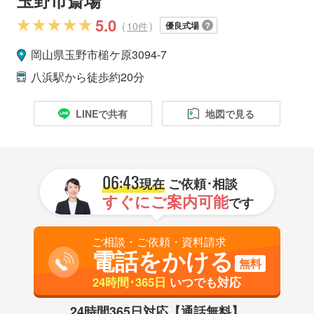
5.0
(
10件
)
優良式場
岡山県
玉野市
槌ケ原3094-7
八浜駅
から徒歩約20分
LINEで共有
地図で見る
06:43
現在
ご依頼･相談
すぐにご案内可能
です
ご相談・ご依頼・資料請求
電話をかける
無料
24時間･365日
いつでも対応
24時間365日対応【通話無料】