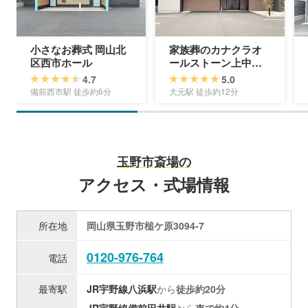
小さなお葬式 岡山北
家族葬のカナクラオ
区西市ホール
ールストーン上中野
会館
4.7
5.0
備前西市駅 徒歩約6分
大元駅 徒歩約12分
玉野市斎場の
アクセス・式場情報
所在地
岡山県玉野市槌ケ原3094-7
0120-976-764
電話
最寄駅
JR宇野線
八浜駅
から
徒歩約20分
JR宇野線
備前田井駅
から
車で約4分