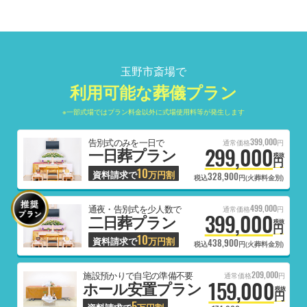
玉野市斎場で
利用可能な葬儀プラン
※一部式場ではプラン料金以外に式場使用料等が発生します
399,000
告別式のみを一日で
通常価格
円
299,000
一日葬プラン
税抜
円
10
資料請求で
万円割
328,900
税込
円(火葬料金別)
499,000
通夜・告別式を少人数で
通常価格
円
399,000
二日葬プラン
税抜
円
10
資料請求で
万円割
438,900
税込
円(火葬料金別)
209,000
施設預かりで自宅の準備不要
通常価格
円
159,000
ホール安置プラン
税抜
円
5