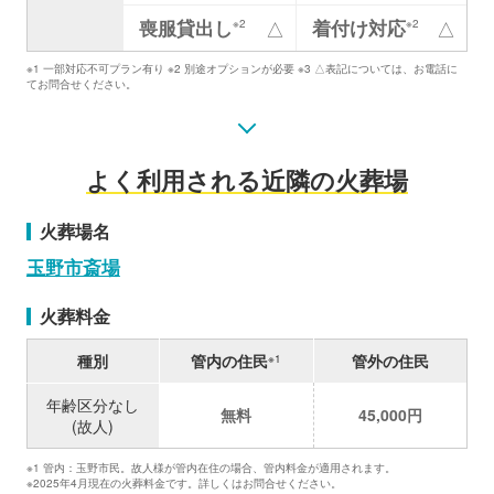
喪服貸出し
着付け対応
△
△
※2
※2
※1 一部対応不可プラン有り ※2 別途オプションが必要 ※3 △表記については、お電話に
てお問合せください。
よく利用される近隣の火葬場
火葬場名
玉野市斎場
火葬料金
種別
管内の住民
管外の住民
※1
年齢区分なし
無料
45,000円
(故人)
※1 管内：玉野市民。故人様が管内在住の場合、管内料金が適用されます。
※2025年4月現在の火葬料金です。詳しくはお問合せください。