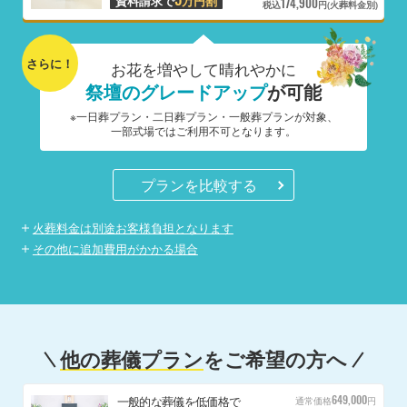
資料請求で
万円割
174,900
税込
円(火葬料金別)
さらに！
お花を増やして晴れやかに
祭壇のグレードアップ
が可能
※一日葬プラン・二日葬プラン・一般葬プランが対象、
一部式場ではご利用不可となります。
プランを比較する
火葬料金は別途お客様負担となります
その他に追加費用がかかる場合
他の葬儀プラン
をご希望の方へ
649,000
一般的な葬儀を低価格で
通常価格
円