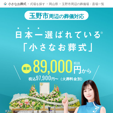
小さなお葬式
式場を探す
岡山県
玉野市周辺の葬儀場・斎場一覧
玉野市
周辺の葬儀対応
89,000
税抜
円
から
97,900
税込
円〜（火葬料金別）
更新日：2026年8月10日