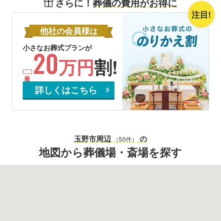
さらに！
葬儀の費用がお得に
注目!
他社
会員様
の
は
小さなお葬式プランが
20
万円
割!
詳しくはこちら
玉野市
周辺
の
（50件）
地図から葬儀場・斎場を探す