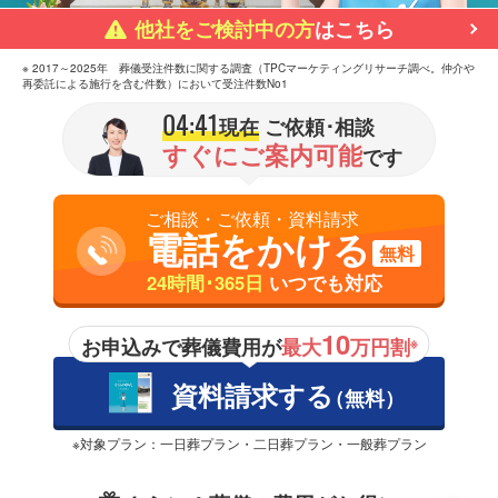
他社をご検討中の方
はこちら
※ 2017～2025年 葬儀受注件数に関する調査（TPCマーケティングリサーチ調べ。仲介や
再委託による施行を含む件数）において受注件数No1
04:41
現在
ご依頼･相談
すぐにご案内可能
です
ご相談・ご依頼・資料請求
電話をかける
無料
24時間･365日
いつでも対応
10
お申込みで葬儀費用が
最大
万円割
※
資料請求する
（無料）
※対象プラン：一日葬プラン・二日葬プラン・一般葬プラン