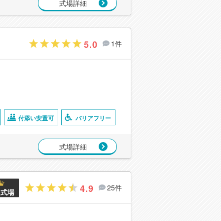
式場詳細
5.0
1件
付添い安置可
バリアフリー
式場詳細
4.9
25件
良式場