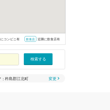
隣にコンビニ有
近隣に飲食店有
飲食店
検索する
変更
ア：