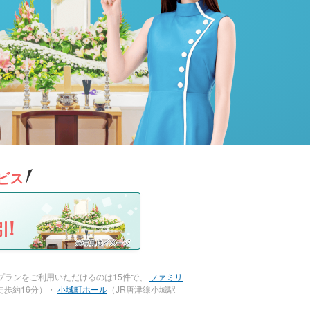
ビス
!
プランをご利用いただけるのは15件で、
ファミリ
徒歩約16分）・
小城町ホール
（JR唐津線小城駅