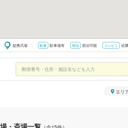
提携式場
駐車場有
宿泊可能
近
駐車
宿泊
コンビニ
エリ
場・斎場一覧
（全15件）