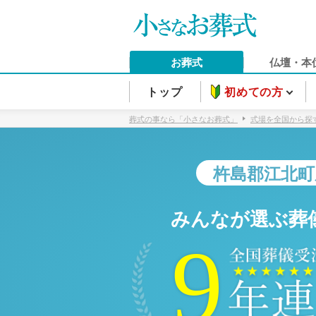
お葬式
仏壇・本
トップ
初めての方
葬式の事なら「小さなお葬式」
式場を全国から探
杵島郡江北町
みんなが選ぶ葬
9