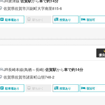
JR唐津線
佐賀駅
から
車で約14分
佐賀県佐賀市川副町大字南里815-6
駐車場あり
駅ちかく
控室あり
宿泊可
優
JR長崎本線(鳥栖～長崎)
佐賀駅
から
車で約14分
佐賀県佐賀市諸富町山領748-2
駐車場あり
駅ちかく
控室あり
宿泊可