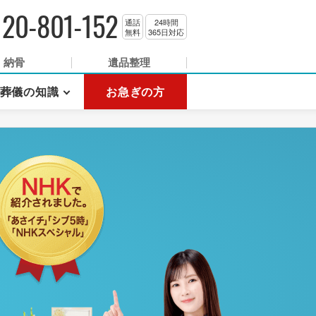
120-801-152
通話
24時間
無料
365日対応
納骨
遺品整理
葬儀の知識
お急ぎの方