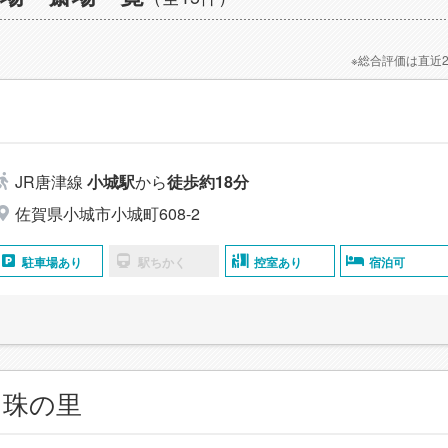
※総合評価は直近
JR唐津線
小城駅
から
徒歩約18分
佐賀県小城市小城町608-2
駐車場あり
駅ちかく
控室あり
宿泊可
 珠の里