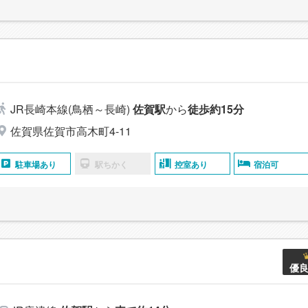
JR長崎本線(鳥栖～長崎)
佐賀駅
から
徒歩約15分
佐賀県佐賀市高木町4-11
駐車場あり
駅ちかく
控室あり
宿泊可
優