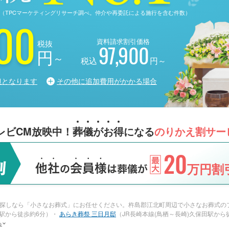
る調査（TPCマーケティングリサーチ調べ。仲介や再委託による施行を含む件数）
00
資料請求割引価格
税抜
97,900
円
～
税込
円～
担となります
その他に追加費用がかかる場合
レビCM放映中！
葬
儀
が
お
得
になる
のりかえ割サー
20
万円割引
探しなら「小さなお葬式」にお任せください。杵島郡江北町周辺で小さなお葬式の
津駅から徒歩約6分）・
あらき葬祭 三日月邸
（JR長崎本線(鳥栖～長崎)久保田駅から
る