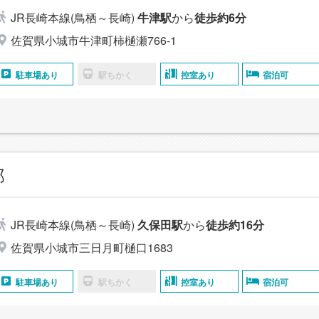
JR長崎本線(鳥栖～長崎)
牛津駅
から
徒歩約6分
佐賀県小城市牛津町柿樋瀬766-1
駐車場あり
駅ちかく
控室あり
宿泊可
邸
JR長崎本線(鳥栖～長崎)
久保田駅
から
徒歩約16分
佐賀県小城市三日月町樋口1683
駐車場あり
駅ちかく
控室あり
宿泊可