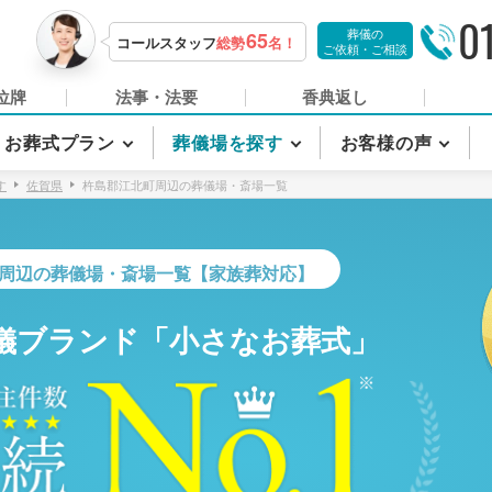
0
葬儀の
65
コールスタッフ
総勢
名！
ご依頼・ご相談
位牌
法事・法要
香典返し
お葬式プラン
葬儀場を探す
お客様の声
す
佐賀県
杵島郡江北町周辺の葬儀場・斎場一覧
周辺の葬儀場・斎場一覧【家族葬対応】
儀ブランド「小さなお葬式」