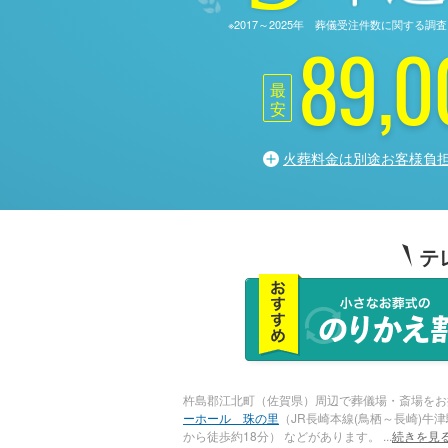
※2017～2025年 葬儀受注件数に関す
89,0
最
安
火葬料金は別途お客様負
テ
杵島郡江北町（佐賀県）周辺で葬儀場・斎場をお
ーホール 珠の里
（JR長崎本線(鳥栖～長崎)牛
から徒歩約18分） などがあります。
...
続きを見