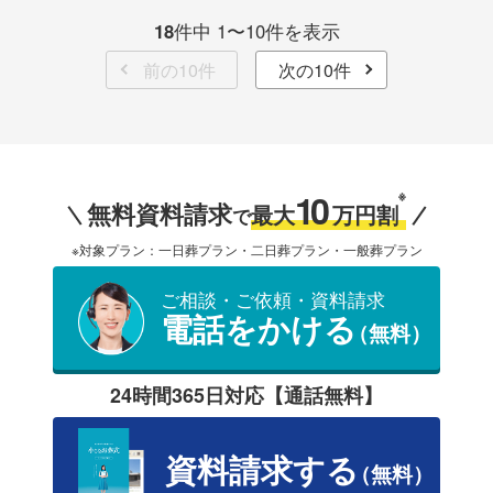
18
件中 1〜10件を表示
前の10件
次の10件
10
※
無料資料請求
最大
万円割
で
※対象プラン：一日葬プラン・二日葬プラン・一般葬プラン
ご相談・ご依頼・資料請求
電話をかける
（無料）
24時間365日対応【通話無料】
資料請求する
（無料）