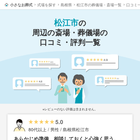
小さなお葬式
式場を探す
島根県
松江市の葬儀場・斎場一覧
口コミ
松江市
の
周辺の斎場・葬儀場の
口コミ・評判一覧
※レビューのない評価は含まれません。
5.0
80代以上 / 男性 / 島根県松江市
あらかじめ準備、相談しておくと心強く思う。