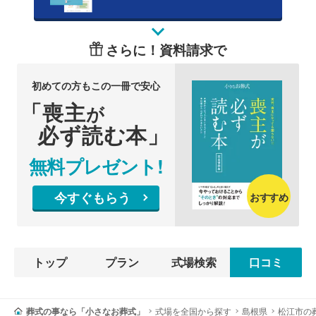
さらに！資料請求で
初めての方もこの一冊で安心
「喪主
が
必ず読む本」
無料プレゼント!
今すぐもらう
おすすめ
トップ
プラン
式場検索
口コミ
葬式の事なら「小さなお葬式」
式場を全国から探す
島根県
松江市の