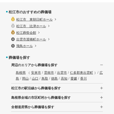
松江市のおすすめの葬儀場
松江市 東朝日町ホール
松江市 比津ホール
松江葬祭会館
出雲市渡橋町ホール
飛鳥ホール
葬儀場を探す
周辺のエリアから葬儀場を探す
島根県
（
安来市
/
雲南市
/
出雲市
/
仁多郡奥出雲町
）/
広
島
/
岡山
/
山口
/
鳥取
/
徳島
/
高知
/
愛媛
/
香川
松江市の駅沿線から葬儀場を探す
島根県全域の市区町村から葬儀場を探す
全都道府県から葬儀場を探す