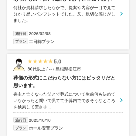
何社か資料請求したなかで、提案や内容が一目で見て
分かり易いパンフレットでした。又、親切な感じがし
ました。
2026/02/08
施行日
二日葬プラン
プラン
5.0
80代以上 / -- / 島根県松江市
葬儀の形式にこだわらない方にはピッタリだと
思います。
喪主と亡くなった父とで葬式について生前何も決めて
いなかったと聞いて慌てて予算内でできそうなところ
を検索して安さ手
...
2025/10/10
施行日
ホール安置プラン
プラン