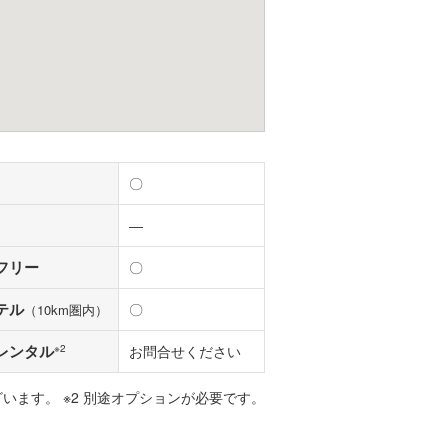
〇
―
フリー
〇
テル
〇
（10km圏内）
レンタル
※2
お問合せください
ざいます。 ※2 別途オプションが必要です。