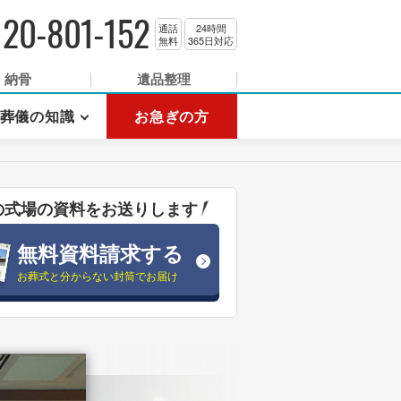
120-801-152
通話
24時間
無料
365日対応
納骨
遺品整理
葬儀の知識
お急ぎの方
の式場の資料をお送りします
無料資料請求する
お葬式と分からない封筒でお届け