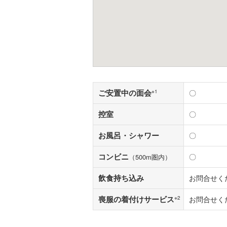
ご安置中の面会
※1
〇
控室
〇
お風呂・シャワー
〇
コンビニ
〇
（500m圏内）
飲食持ち込み
お問合せく
喪服の着付けサービス
※2
お問合せく