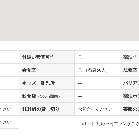
付添い安置可
宿泊
※1
〇
※1
会食室
法要室
〇 （着席50人）
キッズ・託児所
バリア
―
飲食店
宿泊ホ
―
（500m圏内）
1日1組の貸し切り
喪服の
ださい
お問合せください
ださい
※1 一部対応不可プランがご