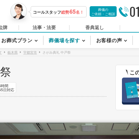
0
葬儀の
65
コールスタッフ
総勢
名！
ご依頼・ご相談
位牌
法事・法要
香典返し
お葬式プラン
葬儀場を探す
お客様の声
す
栃木県
宇都宮市
さがみ典礼 中戸祭
戸祭
こ
4時間
65日対応