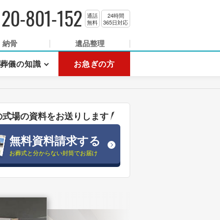
120-801-152
通話
24時間
無料
365日対応
納骨
遺品整理
葬儀の知識
お急ぎの方
の式場の資料をお送りします
無料資料請求する
お葬式と分からない封筒でお届け