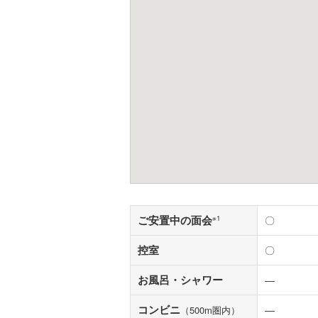
ご安置中の面会
※1
〇
控室
〇
お風呂・シャワー
―
コンビニ
―
（500m圏内）