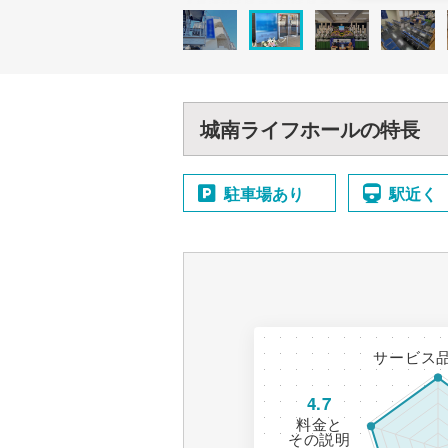
城南ライフホールの特長
駐車場あり
駅近く
サービス
4.7
料金と
その説明