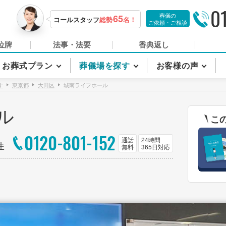
0
葬儀の
65
コールスタッフ
総勢
名！
ご依頼・ご相談
位牌
法事・法要
香典返し
お葬式プラン
葬儀場を探す
お客様の声
す
東京都
大田区
城南ライフホール
ル
こ
0120-801-152
通話
24時間
件
無料
365日対応