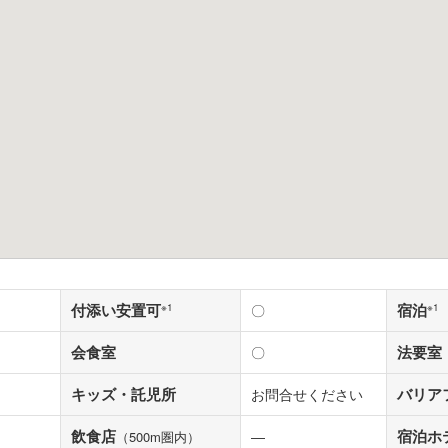
付添い安置可
宿泊
※1
〇
※1
会食室
法要室
〇
キッズ・託児所
バリア
お問合せください
飲食店
宿泊ホ
―
（500m圏内）