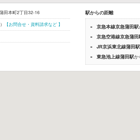
蒲田本町2丁目32-16
駅からの距離
）
【お問合せ・資料請求など 】
京急本線
京急蒲田駅
京急空港線
京急蒲田
JR京浜東北線
蒲田駅
東急池上線
蒲田駅
か