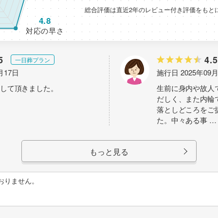
総合評価は直近2年のレビュー付き評価をもと
4.8
対応の早さ
5
4.5
一日葬プラン
月17日
施行日 2025年09
して頂きました。
生前に身内や故人
だしく、また内輪
落としどころをご
た。中々ある事
…
もっと見る
おりません。