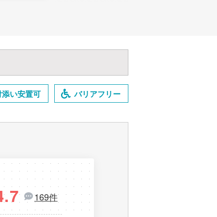
付添い安置可
バリアフリー
4.7
169件