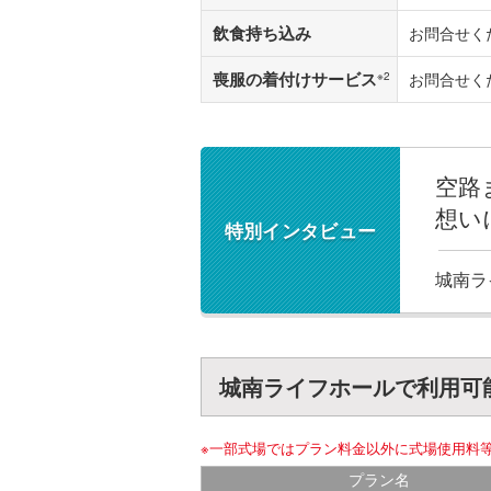
飲食持ち込み
お問合せく
喪服の着付けサービス
※2
お問合せく
空路
想い
特別インタビュー
城南ラ
城南ライフホールで利用可
※一部式場ではプラン料金以外に式場使用料
プラン名