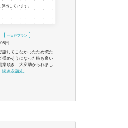
に算出しています。
一日葬プラン
月05日
で話してこなかったため慌た
で揉めそうになった時も良い
提案頂き、大変助かられまし
続きを読む