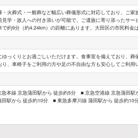
葬・火葬式・一般葬など幅広い葬儀形式に対応しており、ご家
前見学・故人への付き添いが可能で、ご遺族に寄り添ったサービ
約9分（約4.24km）の距離にあります。大田区の市民料金は4
にゆっくりとお過ごしいただけます。食事室を備えており、葬
おり、車椅子をご利用の方や足の不自由な方も安心してご利用
急本線 京急蒲田駅から 徒歩約5分 ■ 京急空港線 京急蒲田駅から
蒲田駅から 徒歩約10分 ■ 東急多摩川線 蒲田駅から 徒歩約10