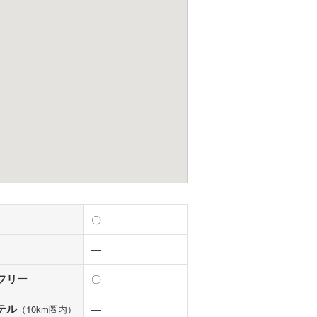
〇
―
フリー
〇
テル
―
（10km圏内）