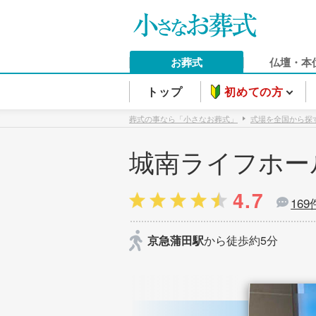
お葬式
仏壇・本
トップ
初めての方
葬式の事なら「小さなお葬式」
式場を全国から探
城南ライフホー
4.7
169
京急蒲田駅
から徒歩約5分