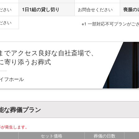
1日1組の貸し切り
喪服の
ださい
お問合せください
ださい
※1 一部対応不可プランがご
までアクセス良好な自社斎場で、
に寄り添うお葬式
イフホール
能な葬儀プラン
等が発生します。
セット価格
葬儀の日数