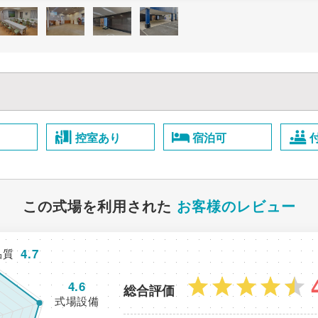
控室あり
宿泊可
この式場を利用された
お客様のレビュー
4.7
品質
4.6
総合評価
式場設備