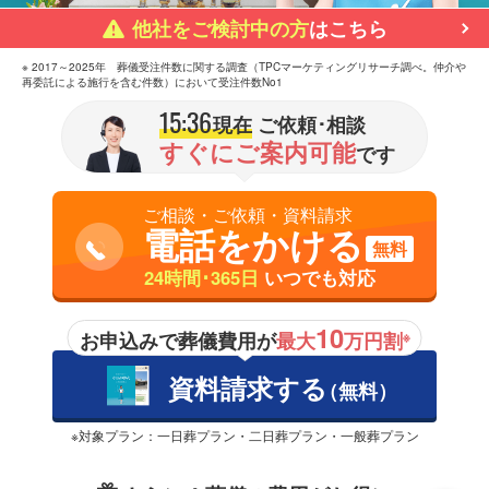
他社をご検討中の方
はこちら
※ 2017～2025年 葬儀受注件数に関する調査（TPCマーケティングリサーチ調べ。仲介や
再委託による施行を含む件数）において受注件数No1
15:36
現在
ご依頼･相談
すぐにご案内可能
です
ご相談・ご依頼・資料請求
電話をかける
無料
24時間･365日
いつでも対応
10
お申込みで葬儀費用が
最大
万円割
※
資料請求する
（無料）
※対象プラン：一日葬プラン・二日葬プラン・一般葬プラン