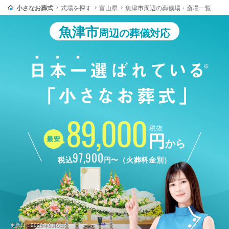
小さなお葬式
式場を探す
富山県
魚津市周辺の葬儀場・斎場一覧
魚津市
周辺の葬儀対応
89,000
税抜
円
から
97,900
税込
円〜（火葬料金別）
更新日：2026年8月6日