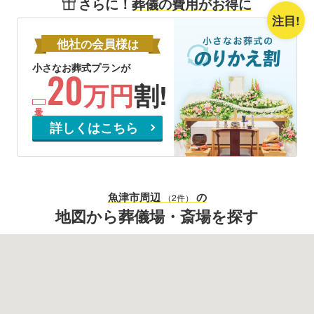
さらに！
葬儀の費用がお得に
注目!
他社
会員様
の
は
小さなお葬式プランが
20
万円
割!
詳しくはこちら
魚津市
周辺
の
（2件）
地図から葬儀場・斎場を探す