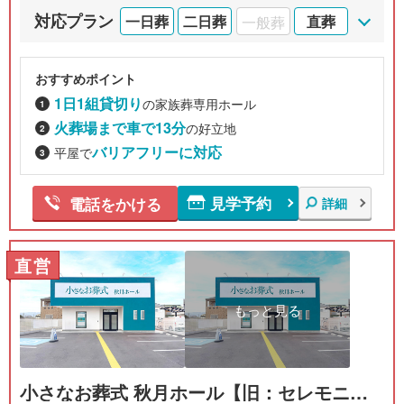
対応プラン
一日葬
二日葬
一般葬
直葬
おすすめポイント
1日1組貸切り
の家族葬専用ホール
火葬場まで車で13分
の好立地
バリアフリーに対応
平屋で
見学予約
電話をかける
詳細
直営
もっと見る
小さなお葬式 秋月ホール【旧：セレモニー