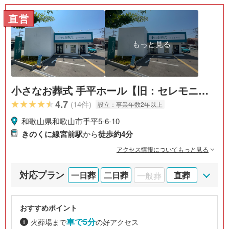
直営
もっと見る
小さなお葬式 手平ホール【旧：セレモニー
ハウス 手平】
4.7
(14件)
設立：
事業年数2年以上
和歌山県和歌山市手平5-6-10
きのくに線宮前駅
から
徒歩約4分
アクセス情報についてもっと見る
対応プラン
一日葬
二日葬
一般葬
直葬
おすすめポイント
車で5分
火葬場まで
の好アクセス