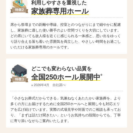
利用しやすさを重視した
家族葬専用ホール
席から祭壇までの距離や導線、控室とのつながりにまで細やかに配慮
し、家族葬に適した使い勝手のよい空間づくりを大切にしています。
どの席にいても故人様を近くに感じられる一体感と、思い出をゆっく
り語り合える落ち着いた雰囲気を両立した、やさしい時間をお過ごし
いただける家族葬専用のホールです。
どこでも変わらない品質を
全国250ホール展開中
※
※ 2026年4月 自社調べ
「小さなお葬式だからできる」気兼ねなくあたたかい家族葬を、より
多くの方にお届けするために全国250ホールへと展開し今も対応エリ
アを広げ続けています。実際の式場見学や対面でのご相談も承ってお
り、「まずは話だけ聞きたい」というお気持ちの段階からでも、丁寧
に寄り添いながらご案内いたします。