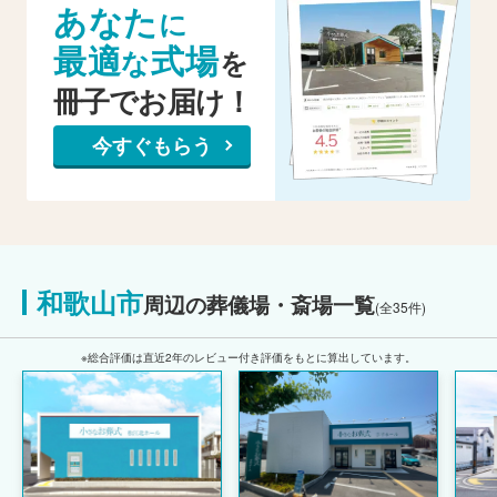
あなた
に
最適
式場
な
を
冊子でお届け！
今すぐもらう
和歌山市
周辺の葬儀場・斎場一覧
(全35件)
※総合評価は直近2年のレビュー付き評価をもとに算出しています。