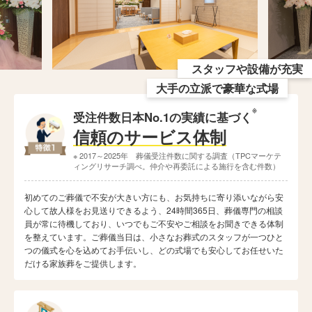
スタッフや設備が充実
大手の立派で豪華な式場
※
受注件数日本No.1の実績に基づく
信頼のサービス体制
※ 2017～2025年 葬儀受注件数に関する調査（TPCマーケテ
ィングリサーチ調べ。仲介や再委託による施行を含む件数）
初めてのご葬儀で不安が大きい方にも、お気持ちに寄り添いながら安
心して故人様をお見送りできるよう、24時間365日、葬儀専門の相談
員が常に待機しており、いつでもご不安やご相談をお聞きできる体制
を整えています。ご葬儀当日は、小さなお葬式のスタッフが一つひと
つの儀式を心を込めてお手伝いし、どの式場でも安心してお任せいた
だける家族葬をご提供します。