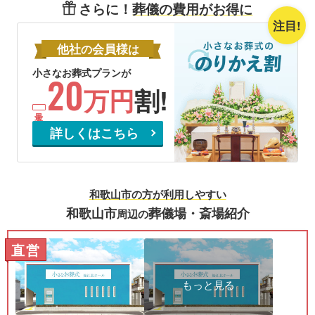
さらに！
葬儀の費用がお得に
注目!
他社
会員様
の
は
小さなお葬式プランが
20
万円
割!
詳しくはこちら
和歌山市の方が利用しやすい
和歌山市
葬儀場・斎場紹介
周辺の
直営
もっと見る