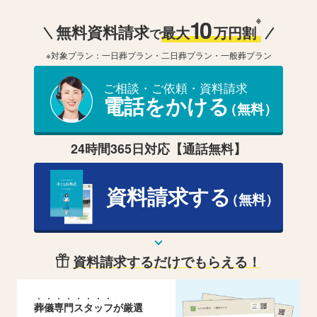
10
※
無料資料請求
最大
万円割
で
※対象プラン：一日葬プラン・二日葬プラン・一般葬プラン
ご相談・ご依頼・資料請求
電話をかける
（無料）
24時間365日対応【通話無料】
資料請求する
（無料）
資料請求するだけでもらえる！
葬
儀
専
門
ス
タ
ッ
フ
が厳選