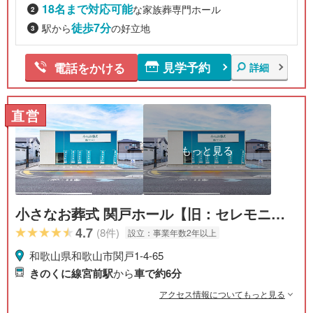
18名まで対応可能
な家族葬専門ホール
徒歩7分
駅から
の好立地
見学予約
電話をかける
詳細
直営
もっと見る
小さなお葬式 関戸ホール【旧：セレモニー
ハウス 関戸】
4.7
(8件)
設立：
事業年数2年以上
和歌山県和歌山市関戸1-4-65
きのくに線宮前駅
から
車で約6分
アクセス情報についてもっと見る