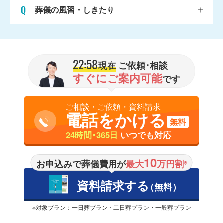
葬儀の風習・しきたり
22:58
現在
ご依頼･相談
すぐにご案内可能
です
ご相談・ご依頼・資料請求
電話をかける
無料
24時間･365日
いつでも対応
10
お申込みで葬儀費用が
最大
万円割
※
資料請求する
（無料）
※対象プラン：一日葬プラン・二日葬プラン・一般葬プラン