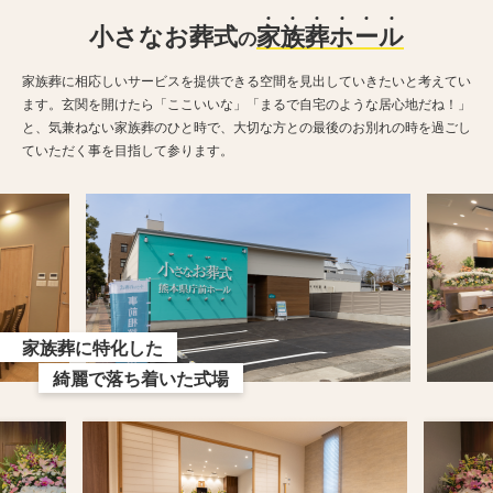
小さなお葬式
家
族
葬
ホ
ー
ル
の
家族葬に相応しいサービスを提供できる空間を見出していきたいと考えてい
ます。玄関を開けたら「ここいいな」「まるで自宅のような居心地だね！」
と、気兼ねない家族葬のひと時で、大切な方との最後のお別れの時を過ごし
ていただく事を目指して参ります。
家族葬に特化した
綺麗で落ち着いた式場