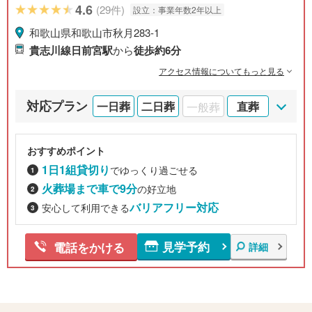
ハウス 秋月】
4.6
(29件)
設立：
事業年数2年以上
和歌山県和歌山市秋月283-1
貴志川線日前宮駅
から
徒歩約6分
アクセス情報についてもっと見る
対応プラン
一日葬
二日葬
一般葬
直葬
おすすめポイント
1日1組貸切り
でゆっくり過ごせる
火葬場まで車で9分
の好立地
バリアフリー対応
安心して利用できる
見学予約
電話をかける
詳細