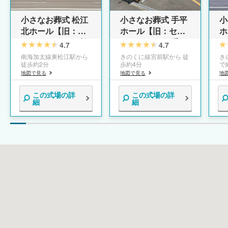
小さなお葬式 手平
小さなお葬式 松江
小
ホール【旧：セレ
北ホール【旧：セ
ホ
モニーハウス 手
レモニーハウス 松
モ
4.7
4.7
平】
江北】
戸
きのくに線宮前駅から 徒
南海加太線東松江駅から
き
歩約4分
徒歩約2分
で
地図で見る
地図で見る
地
この式場の詳
この式場の詳
細
細