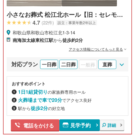
小さなお葬式 松江北ホール【旧：セレモニ
ーハウス 松江北】
4.7
(22件)
設立：
事業年数2年以上
和歌山県和歌山市松江北1-3-14
南海加太線東松江駅
から
徒歩約2分
アクセス情報についてもっと見る
対応プラン
一日葬
二日葬
一般葬
直葬
おすすめポイント
1日1組貸切り
の家族葬専用ホール
火葬場まで車で20分
でアクセス良好
徒歩2分
駅から
の好立地
見学予約
電話をかける
詳細