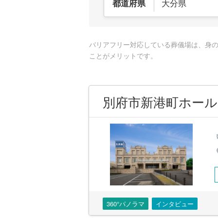
大分県
都道府県
バリアフリー対応している葬儀場は、身
ことがメリットです。
別府市新港町ホール
360°パノラマ
インタビュー