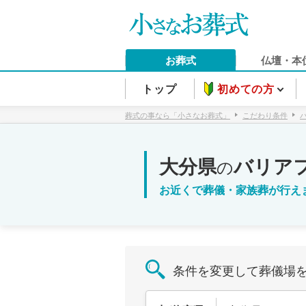
お葬式
仏壇・本
トップ
初めての方
葬式の事なら「小さなお葬式」
こだわり条件
大分県
バリア
の
お近くで葬儀・家族葬が行え
条件を変更して葬儀場