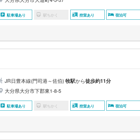
駐車場あり
駅ちかく
控室あり
宿泊可
JR日豊本線(門司港～佐伯)
牧駅
から
徒歩約11分
大分県大分市下郡東1-8-5
駐車場あり
駅ちかく
控室あり
宿泊可