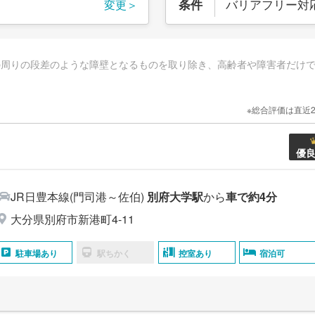
バリアフリー対
条件
変更＞
の周りの段差のような障壁となるものを取り除き、高齢者や障害者だけ
※総合評価は直近
優
JR日豊本線(門司港～佐伯)
別府大学駅
から
車で約4分
大分県別府市新港町4-11
駐車場あり
駅ちかく
控室あり
宿泊可