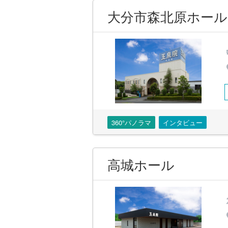
大分市森北原ホール
360°パノラマ
インタビュー
高城ホール