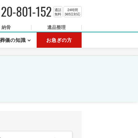
120-801-152
通話
24時間
無料
365日対応
納骨
遺品整理
葬儀の知識
お急ぎの方