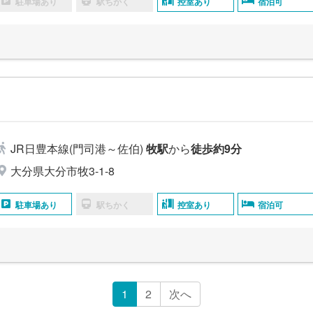
駐車場あり
駅ちかく
控室あり
宿泊可
JR日豊本線(門司港～佐伯)
牧駅
から
徒歩約9分
大分県大分市牧3-1-8
駐車場あり
駅ちかく
控室あり
宿泊可
1
2
次へ