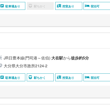
駐車場あり
駅ちかく
控室あり
宿泊可
JR日豊本線(門司港～佐伯)
大在駅
から
徒歩約5分
大分県大分市政所2124‐2
駐車場あり
駅ちかく
控室あり
宿泊可