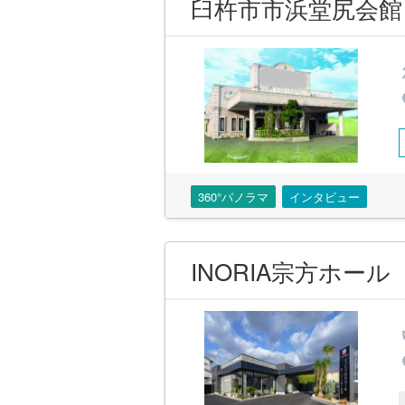
臼杵市市浜堂尻会館
360°パノラマ
インタビュー
INORIA宗方ホール