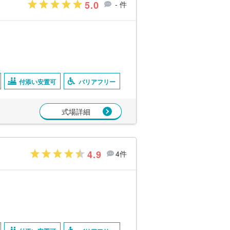
5.0
- 件
付添い安置可
バリアフリー
式場詳細
4.9
4件