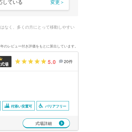
応している
変更＞
ではなく、多くの方にとって移動しやすい
2年のレビュー付き評価をもとに算出しています。
5.0
20件
良式場
付添い安置可
バリアフリー
式場詳細