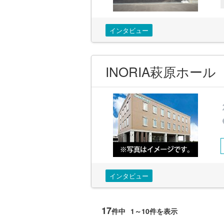
インタビュー
INORIA萩原ホール
インタビュー
17
件中
1～10件を表示