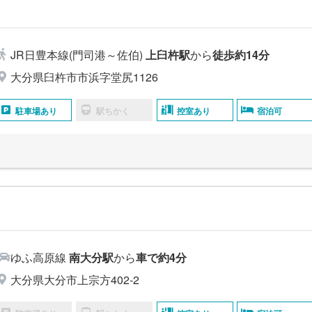
JR日豊本線(門司港～佐伯)
上臼杵駅
から
徒歩約14分
大分県臼杵市市浜字堂尻1126
駐車場あり
駅ちかく
控室あり
宿泊可
ゆふ高原線
南大分駅
から
車で約4分
大分県大分市上宗方402-2