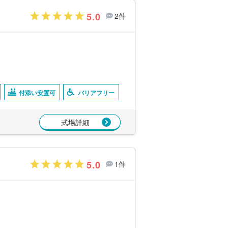
5.0
2件
付添い安置可
バリアフリー
式場詳細
5.0
1件