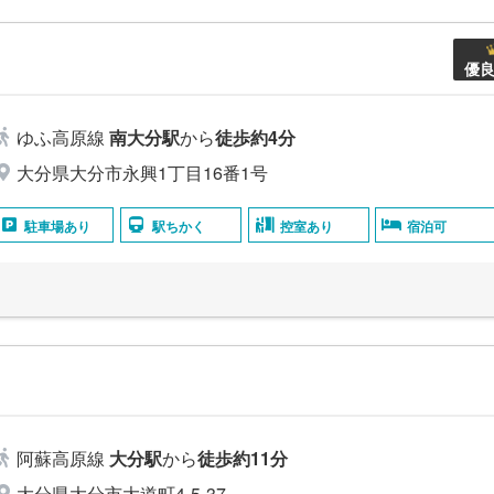
優
ゆふ高原線
南大分駅
から
徒歩約4分
大分県大分市永興1丁目16番1号
駐車場あり
駅ちかく
控室あり
宿泊可
阿蘇高原線
大分駅
から
徒歩約11分
大分県大分市大道町4-5-37