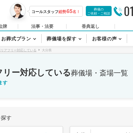
0
葬儀の
65
コールスタッフ
総勢
名！
ご依頼・ご相談
位牌
法事・法要
香典返し
お葬式プラン
葬儀場を探す
お客様の声
バリアフリー対応している
大分県
フリー対応している
葬儀場・斎場一覧
ます
を探す