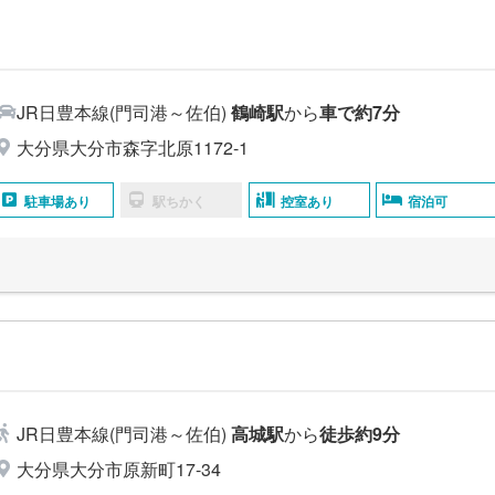
JR日豊本線(門司港～佐伯)
鶴崎駅
から
車で約7分
大分県大分市森字北原1172-1
駐車場あり
駅ちかく
控室あり
宿泊可
JR日豊本線(門司港～佐伯)
高城駅
から
徒歩約9分
大分県大分市原新町17-34