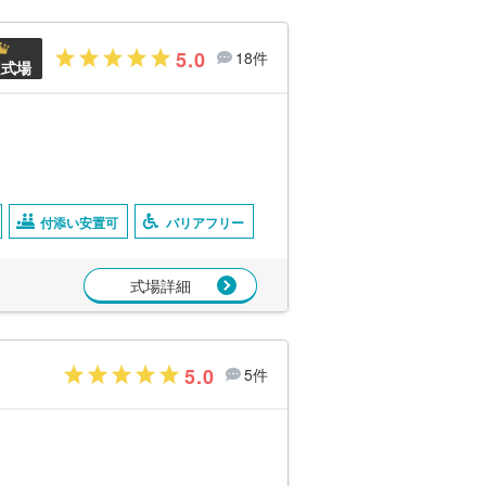
5.0
18件
良式場
付添い安置可
バリアフリー
式場詳細
5.0
5件