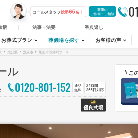
0
葬儀の
65
コールスタッフ
総勢
名！
ご依頼・ご相談
位牌
法事・法要
香典返し
お葬式プラン
葬儀場を探す
お客様の声
す
大分県
別府市
別府市新港町ホール
ール
こ
0120-801-152
通話
24時間
件
無料
365日対応
優良式場