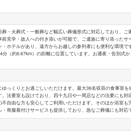
日葬・火葬式・一般葬など幅広い葬儀形式に対応しており、ご
事前見学・故人への付き添いが可能で、ご遺族に寄り添ったサ
ン・ホテルがあり、遠方からお越しの参列者にも便利な環境です
4分（約6.67km）の距離に位置しています。お通夜・告別式
にゆっくりとお過ごしいただけます。最大36名収容の食事室を
す。法要室も設けており、四十九日や一周忌などの法要にも対
の不自由な方も安心してご利用いただけます。そのほか浴室も
ル・喪服着付けサービスも提供しており、急なご葬儀にも対応