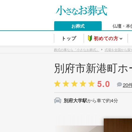
お葬式
仏壇・本
トップ
初めての方
葬式の事なら「小さなお葬式」
式場を全国から探
別府市新港町ホ
5.0
20
別府大学駅
から車で約4分