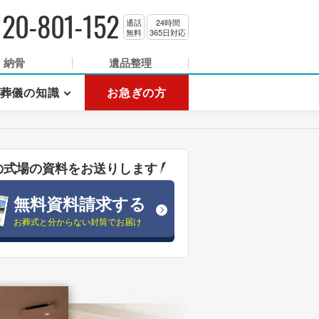
120-801-152
通話
24時間
無料
365日対応
納骨
遺品整理
葬儀の知識
お急ぎの方
の式場の資料をお送りします
無料資料請求する
お葬式と分からない封筒でお届け