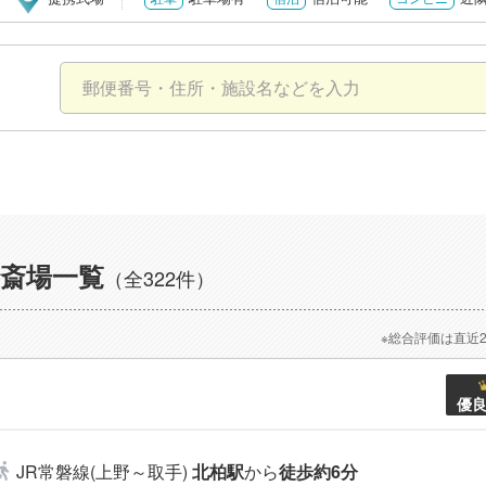
斎場一覧
（全322件）
※総合評価は直近
優
JR常磐線(上野～取手)
北柏駅
から
徒歩約6分