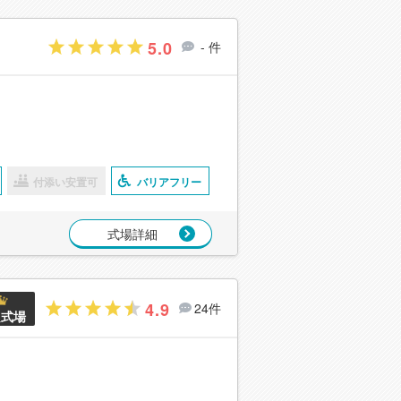
5.0
- 件
付添い安置可
バリアフリー
式場詳細
4.9
24件
良式場