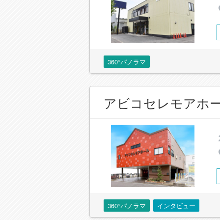
360°パノラマ
アビコセレモアホ
360°パノラマ
インタビュー