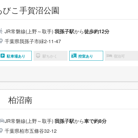
あびこ手賀沼公園
JR常磐線(上野～取手)
我孫子駅
から
徒歩約12分
千葉県我孫子市緑2-11-47
駐車場あり
駅ちかく
控室あり
宿泊可
 柏沼南
JR常磐線(上野～取手)
我孫子駅
から
車で約8分
千葉県柏市五條谷32-12