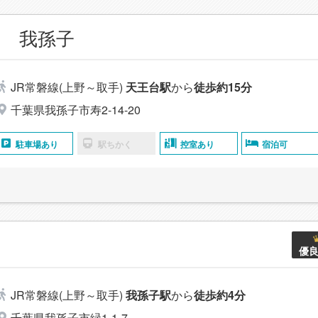
 我孫子
JR常磐線(上野～取手)
天王台駅
から
徒歩約15分
千葉県我孫子市寿2-14-20
駐車場あり
駅ちかく
控室あり
宿泊可
優
JR常磐線(上野～取手)
我孫子駅
から
徒歩約4分
千葉県我孫子市緑1-1-7