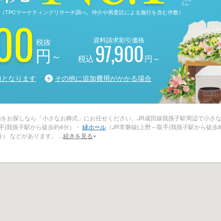
る調査（TPCマーケティングリサーチ調べ。仲介や再委託による施行を含む件数）
00
資料請求割引価格
税抜
97,900
円
～
税込
円～
担となります
その他に追加費用がかかる場合
場をお探しなら「小さなお葬式」にお任せください。JR成田線我孫子駅周辺で小さな
取手)我孫子駅から徒歩約4分）・
緑ホール
（JR常磐線(上野～取手)我孫子駅から徒歩
分） などがあります。
...
続きを見る