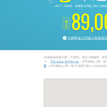
※2017～2025年 葬儀受注件数に関す
89,0
最
安
火葬料金は別途お客様負
JR成田線我孫子駅（千葉県）周辺で葬儀場・斎
で、
アビコセレモアホール
（JR常磐線(上野～
野
（JR常磐線(上野～取手)我孫子駅から徒歩約8