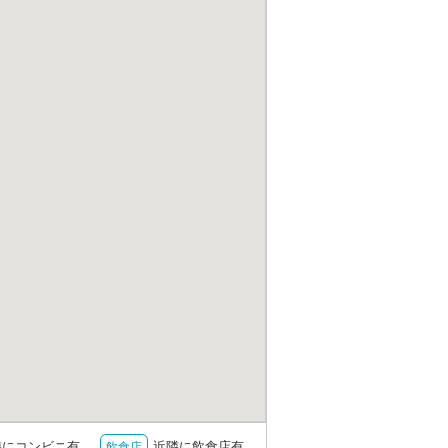
隣にコンビニ有
近隣に飲食店有
飲食店