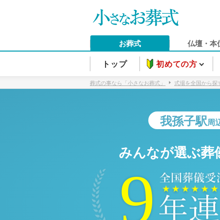
お葬式
仏壇・本
トップ
初めての方
葬式の事なら「小さなお葬式」
式場を全国から探
我孫子駅
周
みんなが選ぶ葬
9