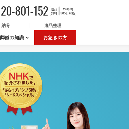
120-801-152
通話
24時間
無料
365日対応
納骨
遺品整理
葬儀の知識
お急ぎの方