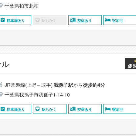
千葉県柏市北柏
駐車場あり
駅ちかく
控室あり
宿泊可
ール
優
JR常磐線(上野～取手)
我孫子駅
から
徒歩約4分
千葉県我孫子市我孫子1-14-10
駐車場あり
駅ちかく
控室あり
宿泊可