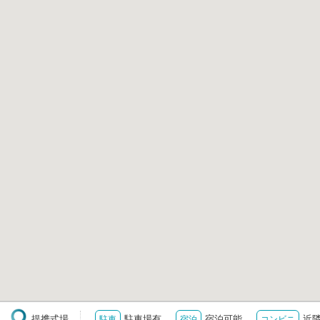
提携式場
駐車場有
宿泊可能
近
駐車
宿泊
コンビニ