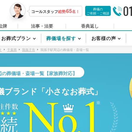
0
葬儀の
65
コールスタッフ
総勢
名！
ご依頼・ご相談
位牌
法事・法要
香典返し
お葬式プラン
葬儀場を探す
お客様の声
す
千葉県
我孫子市
我孫子駅周辺の葬儀場・斎場一覧
辺の葬儀場・斎場一覧【家族葬対応】
儀ブランド「小さなお葬式」