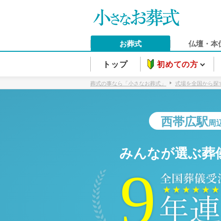
お葬式
仏壇・本
トップ
初めての方
葬式の事なら「小さなお葬式」
式場を全国から探
西帯広駅
周
みんなが選ぶ葬
9