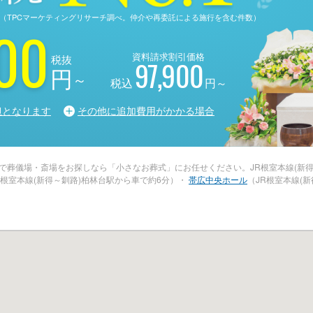
る調査（TPCマーケティングリサーチ調べ。仲介や再委託による施行を含む件数）
00
資料請求割引価格
税抜
97,900
円
～
税込
円～
担となります
その他に追加費用がかかる場合
辺で葬儀場・斎場をお探しなら「小さなお葬式」にお任せください。JR根室本線(新
R根室本線(新得～釧路)柏林台駅から車で約6分）・
帯広中央ホール
（JR根室本線(