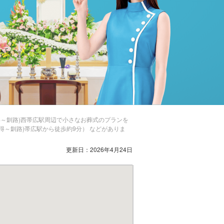
得～釧路)西帯広駅周辺で小さなお葬式のプランを
新得～釧路)帯広駅から徒歩約9分） などがありま
更新日：2026年4月24日