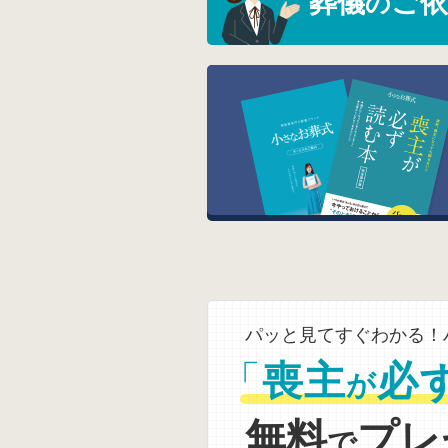
葬儀
ご依
の
パッと見てすぐわかる！
「
喪主
必
が
無料
プレ
で