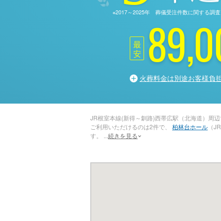
※2017～2025年 葬儀受注件数に関す
89,0
最
安
火葬料金は別途お客様負
JR根室本線(新得～釧路)西帯広駅（北海道）周
ご利用いただけるのは2件で、
柏林台ホール
（J
す。
...
続きを見る