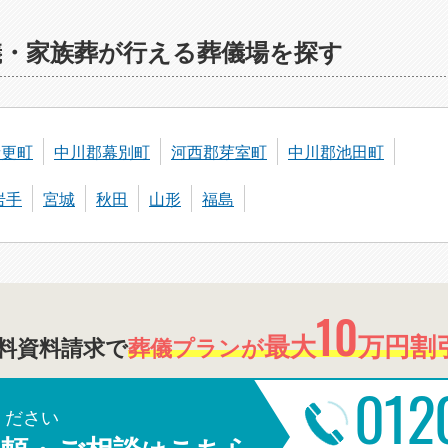
儀・家族葬が行える葬儀場を探す
音更町
中川郡幕別町
河西郡芽室町
中川郡池田町
岩手
宮城
秋田
山形
福島
10
最大
万円割引
料資料請求で
葬儀プランが
012
ください