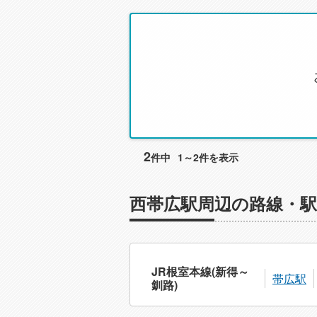
2
件中
1～2件を表示
西帯広駅周辺の路線・
JR根室本線(新得～
帯広駅
釧路)