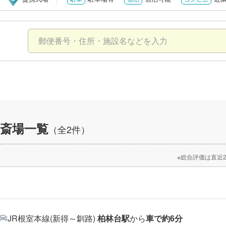
斎場一覧
（全2件）
※総合評価は直近
JR根室本線(新得～釧路)
柏林台駅
から
車で約6分