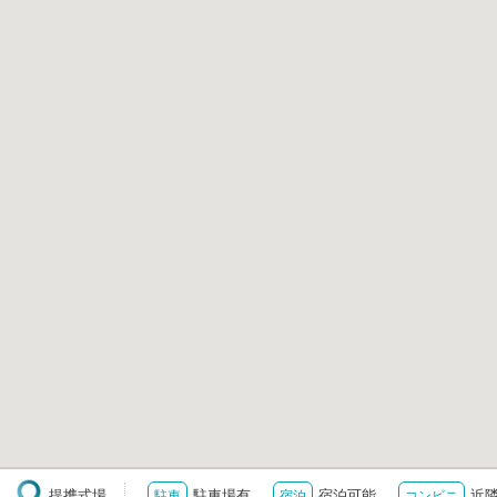
提携式場
駐車場有
宿泊可能
近
駐車
宿泊
コンビニ