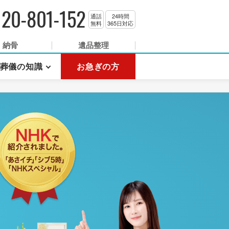
120-801-152
通話
24時間
無料
365日対応
納骨
遺品整理
葬儀の知識
お急ぎの方