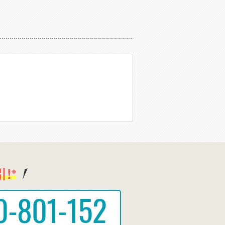
!
※
0-801-152