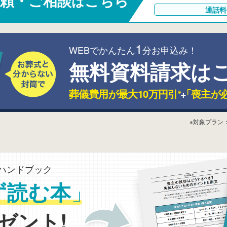
頼・ご相談
こちら
は
通話料
1
WEBでかんたん
分お申込み！
無料資料請求は
葬儀費用が最大10万円引
+
「喪主が
※
※対象プラン
ハンドブック
」
ず読む本
ゼント!