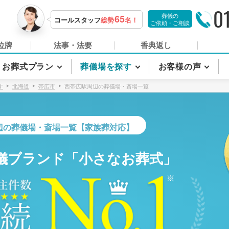
0
葬儀の
65
コールスタッフ
総勢
名！
ご依頼・ご相談
位牌
法事・法要
香典返し
お葬式プラン
葬儀場を探す
お客様の声
す
北海道
帯広市
西帯広駅周辺の葬儀場・斎場一覧
辺の葬儀場・斎場一覧【家族葬対応】
儀ブランド「小さなお葬式」