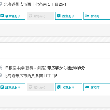
北海道帯広市西十七条南１丁目25-1
駐車場あり
駅ちかく
控室あり
宿泊可
JR根室本線(新得～釧路)
帯広駅
から
徒歩約9分
北海道帯広市西八条南11丁目5-1
駐車場あり
駅ちかく
控室あり
宿泊可