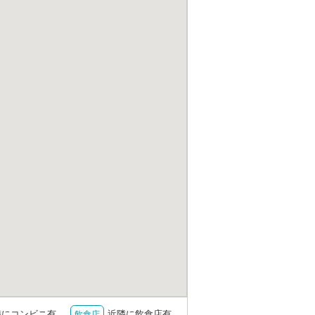
隣にコンビニ有
近隣に飲食店有
飲食店