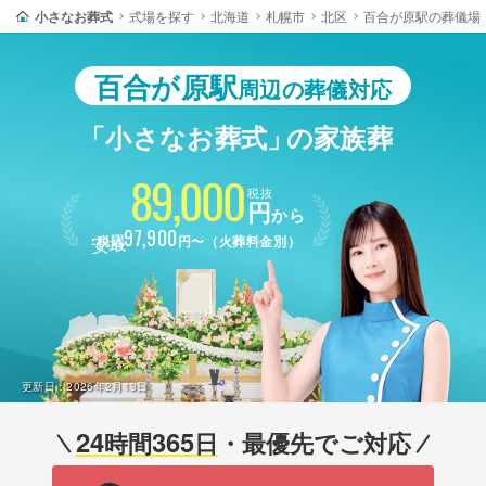
小さなお葬式
式場を探す
北海道
札幌市
北区
百合が原駅の葬儀場
百合が原駅
周辺の葬儀対応
「小さなお葬式」
の家族葬
89,000
税抜
円
から
最安
97,900
税込
円〜（火葬料金別）
更新日：
2026年2月13日
24
365
時間
日
・最優先でご対応