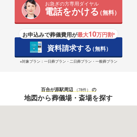
お急ぎの方専用ダイヤル
電話をかける
（無料）
10
お申込みで葬儀費用が
最大
万円割
※
資料請求する
（無料）
※対象プラン：一日葬プラン・二日葬プラン・一般葬プラン
百合が原駅
周辺
の
（78件）
地図から葬儀場・斎場を探す