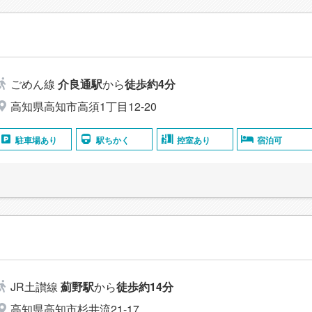
ごめん線
介良通駅
から
徒歩約4分
高知県高知市高須1丁目12-20
駐車場あり
駅ちかく
控室あり
宿泊可
JR土讃線
薊野駅
から
徒歩約14分
高知県高知市杉井流21-17