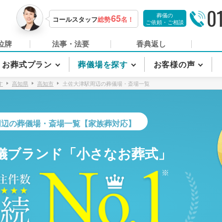
0
葬儀の
65
コールスタッフ
総勢
名！
ご依頼・ご相談
位牌
法事・法要
香典返し
お葬式プラン
葬儀場を探す
お客様の声
す
高知県
高知市
土佐大津駅周辺の葬儀場・斎場一覧
周辺の葬儀場・斎場一覧【家族葬対応】
儀ブランド「小さなお葬式」