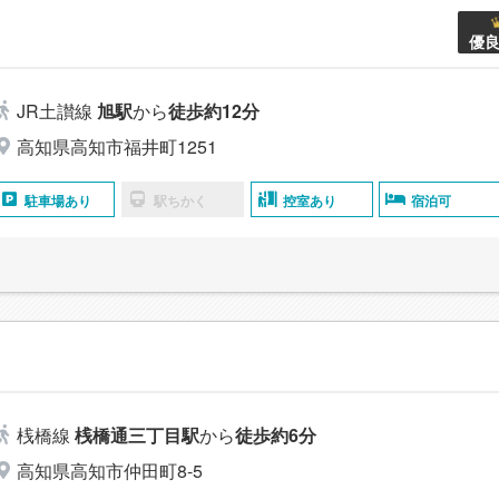
優
JR土讃線
旭駅
から
徒歩約12分
高知県高知市福井町1251
駐車場あり
駅ちかく
控室あり
宿泊可
桟橋線
桟橋通三丁目駅
から
徒歩約6分
高知県高知市仲田町8-5