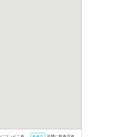
隣にコンビニ有
近隣に飲食店有
飲食店