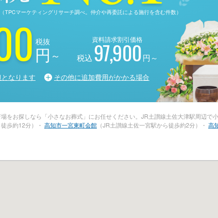
る調査（TPCマーケティングリサーチ調べ。仲介や再委託による施行を含む件数）
00
資料請求割引価格
税抜
97,900
円
～
税込
円～
担となります
その他に追加費用がかかる場合
斎場をお探しなら「小さなお葬式」にお任せください。JR土讃線土佐大津駅周辺で小
徒歩約12分）・
高知市一宮東町会館
（JR土讃線土佐一宮駅から徒歩約2分）・
高