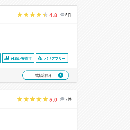
4.8
5件
付添い安置可
バリアフリー
式場詳細
5.0
7件