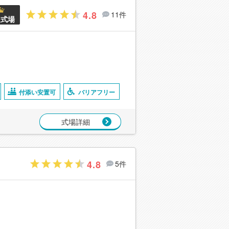
4.8
11件
良式場
付添い安置可
バリアフリー
式場詳細
4.8
5件