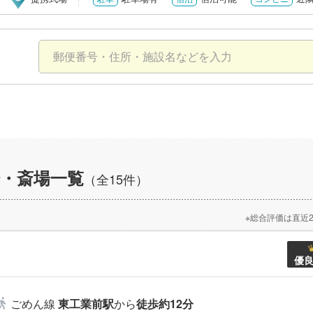
・斎場一覧
（全15件）
※総合評価は直近
優
ごめん線
東工業前駅
から
徒歩約12分