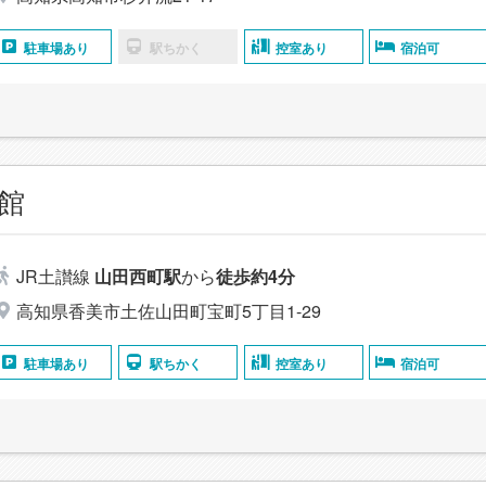
駐車場あり
駅ちかく
控室あり
宿泊可
館
JR土讃線
山田西町駅
から
徒歩約4分
高知県香美市土佐山田町宝町5丁目1-29
駐車場あり
駅ちかく
控室あり
宿泊可