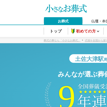
お葬式
仏壇・本
トップ
初めての方
葬式の事なら「小さなお葬式」
式場を全国から探
土佐大津駅
みんなが選ぶ葬
9