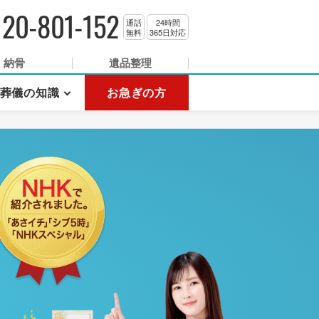
120-801-152
通話
24時間
無料
365日対応
納骨
遺品整理
葬儀の知識
お急ぎの方