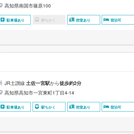
高知県南国市篠原100
駐車場あり
駅ちかく
控室あり
宿泊可
JR土讃線
土佐一宮駅
から
徒歩約2分
高知県高知市一宮東町1丁目4-14
駐車場あり
駅ちかく
控室あり
宿泊可