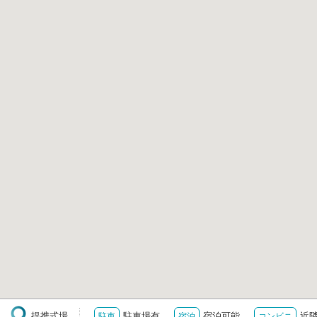
提携式場
駐車場有
宿泊可能
近
駐車
宿泊
コンビニ