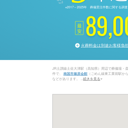
※2017～2025年 葬儀受注件数に関す
89,0
最
安
火葬料金は別途お客様負
JR土讃線土佐大津駅（高知県）周辺で葬儀場・
件で、
南国市篠原会館
（ごめん線東工業前駅から
などがあります。
...
続きを見る