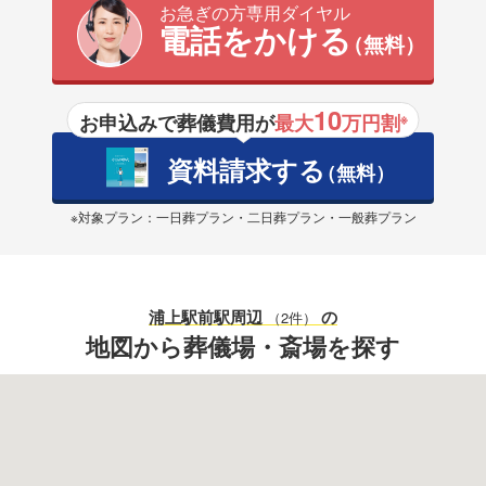
お急ぎの方専用ダイヤル
電話をかける
（無料）
10
お申込みで葬儀費用が
最大
万円割
※
資料請求する
（無料）
※対象プラン：一日葬プラン・二日葬プラン・一般葬プラン
浦上駅前駅
周辺
の
（2件）
地図から葬儀場・斎場を探す