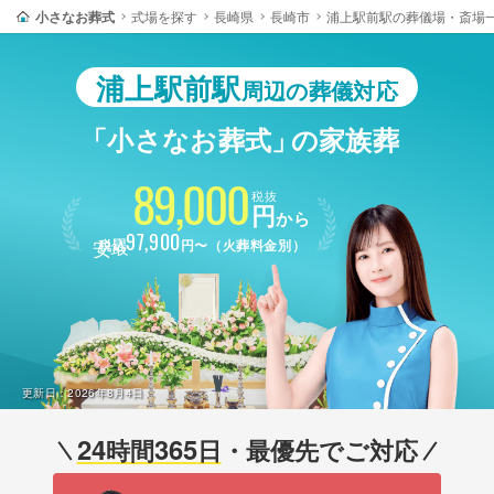
小さなお葬式
式場を探す
長崎県
長崎市
浦上駅前駅の葬儀場・斎場
浦上駅前駅
周辺の葬儀対応
「小さなお葬式」
の家族葬
89,000
税抜
円
から
最安
97,900
税込
円〜（火葬料金別）
更新日：
2026年8月4日
24
365
時間
日
・最優先でご対応