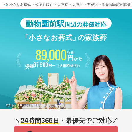
小さなお葬式
式場を探す
大阪府
大阪市
西成区
動物園前駅の葬儀
動物園前駅
周辺の葬儀対応
「小さなお葬式」
の家族葬
89,000
税抜
円
から
最安
97,900
税込
円〜（火葬料金別）
更新日：
2026年2月13日
24
365
時間
日
・最優先でご対応