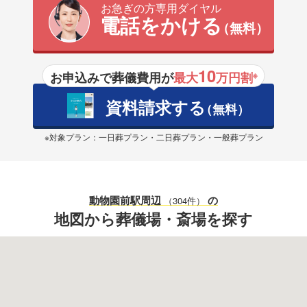
お急ぎの方専用ダイヤル
電話をかける
（無料）
10
お申込みで葬儀費用が
最大
万円割
※
資料請求する
（無料）
※対象プラン：一日葬プラン・二日葬プラン・一般葬プラン
動物園前駅
周辺
の
（304件）
地図から葬儀場・斎場を探す