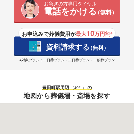
お急ぎの方専用ダイヤル
電話をかける
（無料）
10
お申込みで葬儀費用が
最大
万円割
※
資料請求する
（無料）
※対象プラン：一日葬プラン・二日葬プラン・一般葬プラン
豊田町駅
周辺
の
（49件）
地図から葬儀場・斎場を探す