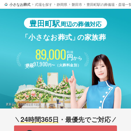
小さなお葬式
式場を探す
静岡県
磐田市
豊田町駅の葬儀場・斎場一
豊田町駅
周辺の葬儀対応
「小さなお葬式」
の家族葬
89,000
税抜
円
から
最安
97,900
税込
円〜（火葬料金別）
更新日：
2026年2月13日
24
365
時間
日
・最優先でご対応