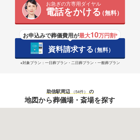
お急ぎの方専用ダイヤル
電話をかける
（無料）
10
お申込みで葬儀費用が
最大
万円割
※
資料請求する
（無料）
※対象プラン：一日葬プラン・二日葬プラン・一般葬プラン
助信駅
周辺
の
（54件）
地図から葬儀場・斎場を探す