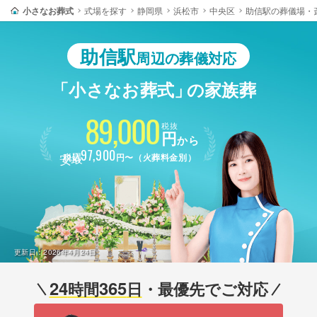
小さなお葬式
式場を探す
静岡県
浜松市
中央区
助信駅の葬儀場・
助信駅
周辺の葬儀対応
「小さなお葬式」
の家族葬
89,000
税抜
円
から
最安
97,900
税込
円〜（火葬料金別）
更新日：
2026年4月24日
24
365
時間
日
・最優先でご対応