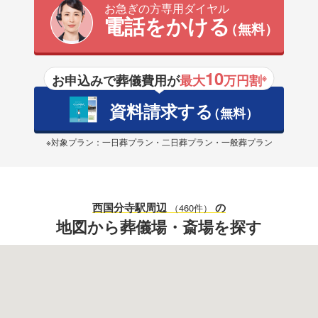
お急ぎの方専用ダイヤル
電話をかける
（無料）
10
お申込みで葬儀費用が
最大
万円割
※
資料請求する
（無料）
※対象プラン：一日葬プラン・二日葬プラン・一般葬プラン
西国分寺駅
周辺
の
（460件）
地図から葬儀場・斎場を探す