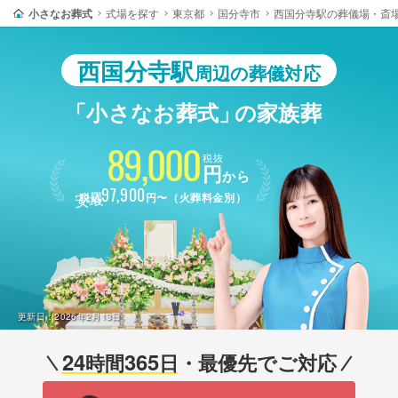
小さなお葬式
式場を探す
東京都
国分寺市
西国分寺駅の葬儀場・斎
西国分寺駅
周辺の葬儀対応
「小さなお葬式」
の家族葬
89,000
税抜
円
から
最安
97,900
税込
円〜（火葬料金別）
更新日：
2026年2月13日
24
365
時間
日
・最優先でご対応