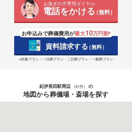
お急ぎの方専用ダイヤル
電話をかける
（無料）
10
お申込みで葬儀費用が
最大
万円割
※
資料請求する
（無料）
※対象プラン：一日葬プラン・二日葬プラン・一般葬プラン
紀伊長田駅
周辺
の
（61件）
地図から葬儀場・斎場を探す