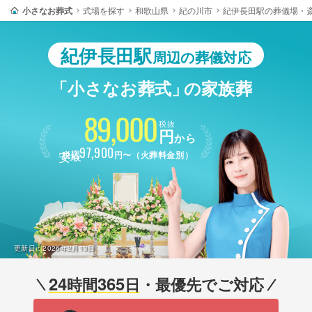
小さなお葬式
式場を探す
和歌山県
紀の川市
紀伊長田駅の葬儀場・
紀伊長田駅
周辺の葬儀対応
「小さなお葬式」
の家族葬
89,000
税抜
円
から
最安
97,900
税込
円〜（火葬料金別）
更新日：
2026年2月13日
24
365
時間
日
・最優先でご対応