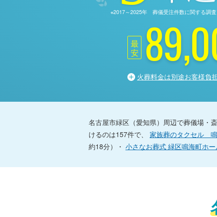
※2017～2025年 葬儀受注件数に関す
89,0
最
安
火葬料金は別途お客様負
名古屋市緑区（愛知県）周辺で葬儀場・
けるのは157件で、
家族葬のタクセル 
約18分）・
小さなお葬式 緑区鳴海町ホー