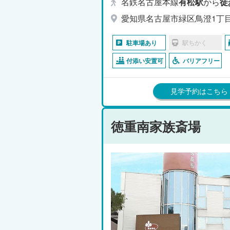
名鉄名古屋本線
有松駅
から
徒
愛知県名古屋市緑区鳥澄1丁目
駐車場あり
駅ちかく
付添い安置可
バリアフリー
見学予約はこちら
徳重南家族斎場