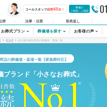
0
葬儀の
65
コールスタッフ
総勢
名！
ご依頼・ご相談
位牌
法事・法要
香典返し
お葬式プラン
葬儀場を探す
お客様の声
す
愛知県
名古屋市緑区周辺の葬儀場・斎場一覧
周辺の葬儀場・斎場一覧【家族葬対応】
儀ブランド「小さなお葬式」