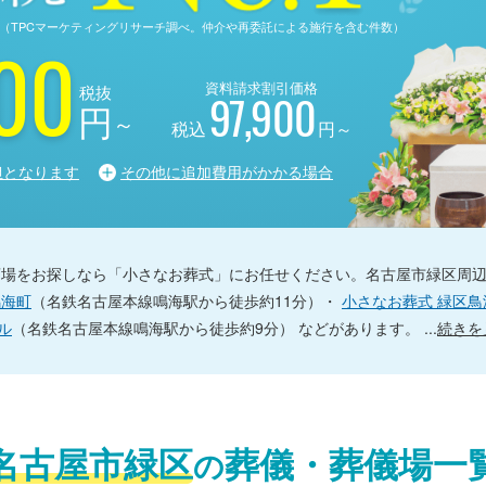
る調査（TPCマーケティングリサーチ調べ。仲介や再委託による施行を含む件数）
00
資料請求割引価格
税抜
97,900
円
～
税込
円～
担となります
その他に追加費用がかかる場合
斎場をお探しなら「小さなお葬式」にお任せください。名古屋市緑区周
鳴海町
（名鉄名古屋本線鳴海駅から徒歩約11分）・
小さなお葬式 緑区鳥
ル
（名鉄名古屋本線鳴海駅から徒歩約9分） などがあります。
...
続きを
名古屋市緑区
葬儀・葬儀場一
の