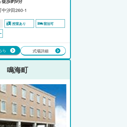
ら
徒歩約9分
汐田260-1
控室あり
宿泊可
ー
ちら
式場詳細
 鳴海町