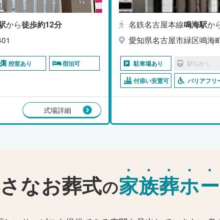
駅
から
徒歩約12分
名鉄名古屋本線
鳴海駅
か
01
愛知県名古屋市緑区鳴海
控室あり
宿泊可
駐車場あり
駅ちかく
付添い安置可
バリアフリ
式場詳細
さなお葬式
家
族
葬
ホ
ー
の