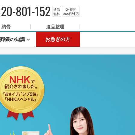
120-801-152
通話
24時間
無料
365日対応
納骨
遺品整理
葬儀の知識
お急ぎの方