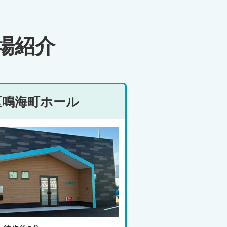
場紹介
区鳴海町ホール