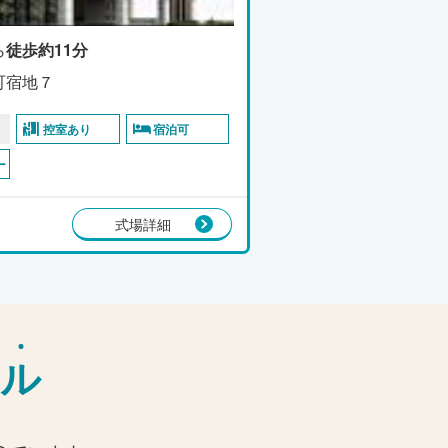
ら
徒歩約11分
町宿地７
控室あり
宿泊可
ー
式場詳細
ル