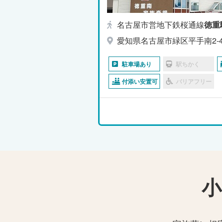
名古屋市営地下鉄桜通線
徳重
愛知県名古屋市緑区平手南2-4
駐車場あり
駅ちかく
付添い安置可
バリアフリー
小