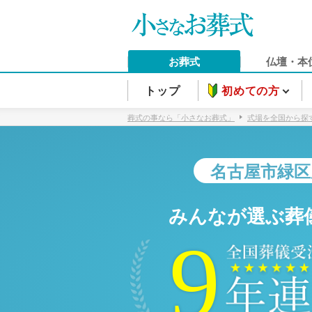
お葬式
仏壇・本
トップ
初めての方
葬式の事なら「小さなお葬式」
式場を全国から探
名古屋市緑区
みんなが選ぶ葬
9