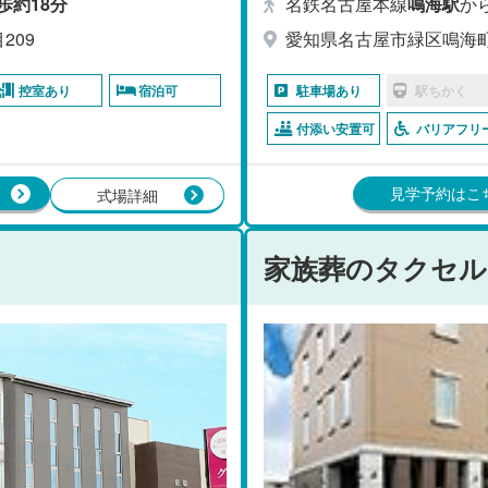
歩約18分
名鉄名古屋本線
鳴海駅
か
209
愛知県名古屋市緑区鳴海町中
控室あり
宿泊可
駐車場あり
駅ちかく
付添い安置可
バリアフリ
見学予約はこ
式場詳細
家族葬のタクセル