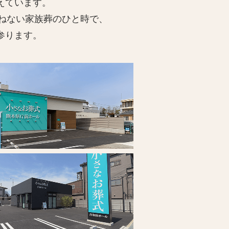
えています。
ねない家族葬のひと時で、
参ります。