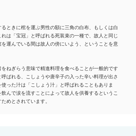
するときに棺を運ぶ男性の額に三角の白布、もしくは白
これは「宝冠」と呼ばれる死装束の一種で、故人と同じ
棺を運んでいる間は故人の傍にいよう、ということを意
者をねぎらう意味で精進料理を食べることが一般的です
と呼ばれる、こしょうや唐辛子の入った辛い料理が出さ
を使った汁は「こしょう汁」と呼ばれることもありま
を飲んで涙を流すことによって故人を供養するというこ
すためとされています。