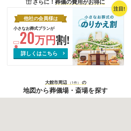
さらに！
葬儀の費用がお得に
注目!
他社
会員様
の
は
小さなお葬式プランが
20
万円
割!
詳しくはこちら
大館市
周辺
の
（1件）
地図から葬儀場・斎場を探す