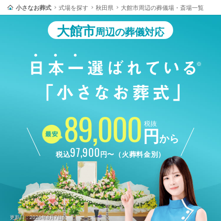
小さなお葬式
式場を探す
秋田県
大館市周辺の葬儀場・斎場一覧
大館市
周辺の葬儀対応
89,000
税抜
円
から
97,900
税込
円〜（火葬料金別）
更新日：2026年8月7日