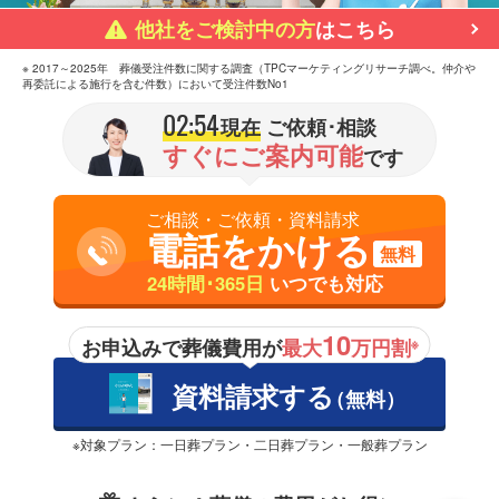
他社をご検討中の方
はこちら
※ 2017～2025年 葬儀受注件数に関する調査（TPCマーケティングリサーチ調べ。仲介や
再委託による施行を含む件数）において受注件数No1
02:54
現在
ご依頼･相談
すぐにご案内可能
です
ご相談・ご依頼・資料請求
電話をかける
無料
24時間･365日
いつでも対応
10
お申込みで葬儀費用が
最大
万円割
※
資料請求する
（無料）
※対象プラン：一日葬プラン・二日葬プラン・一般葬プラン