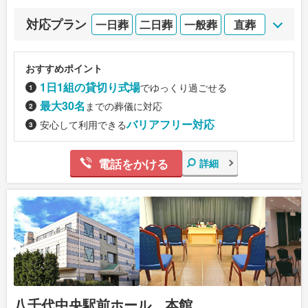
対応プラン
一日葬
二日葬
一般葬
直葬
おすすめポイント
1日1組の貸切り式場
でゆっくり過ごせる
最大30名
までの葬儀に対応
バリアフリー対応
安心して利用できる
電話をかける
詳細
八千代中央駅前ホール 本館