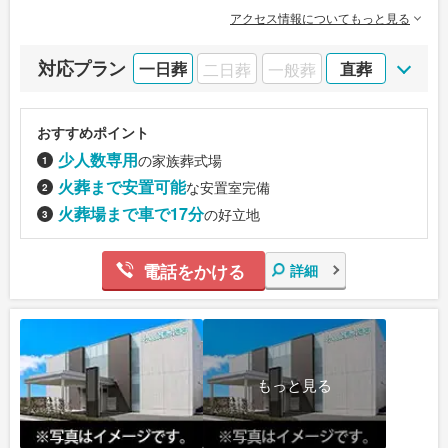
アクセス情報についてもっと見る
対応プラン
一日葬
二日葬
一般葬
直葬
おすすめポイント
少人数専用
の家族葬式場
火葬まで安置可能
な安置室完備
火葬場まで車で17分
の好立地
電話をかける
詳細
もっと見る