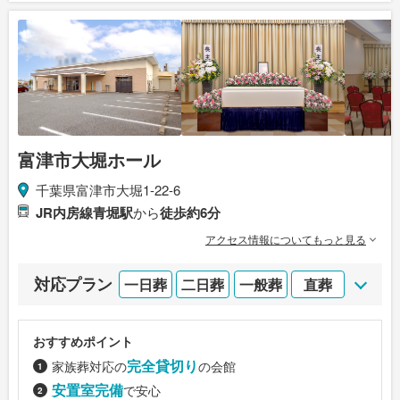
富津市大堀ホール
千葉県富津市大堀1-22-6
JR内房線青堀駅
から
徒歩約6分
アクセス情報についてもっと見る
対応プラン
一日葬
二日葬
一般葬
直葬
おすすめポイント
完全貸切り
家族葬対応の
の会館
安置室完備
で安心