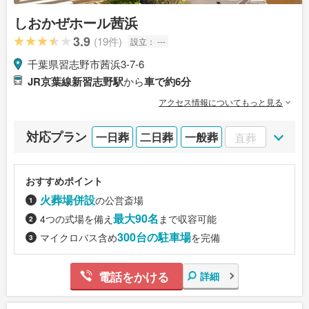
しおかぜホール茜浜
3.9
(19件)
設立：
---
千葉県習志野市茜浜3-7-6
JR京葉線新習志野駅
から
車で約6分
アクセス情報についてもっと見る
対応プラン
一日葬
二日葬
一般葬
直葬
おすすめポイント
火葬場併設
の公営斎場
最大90名
4つの式場を備え
まで収容可能
300台の駐車場
マイクロバス含め
を完備
電話をかける
詳細