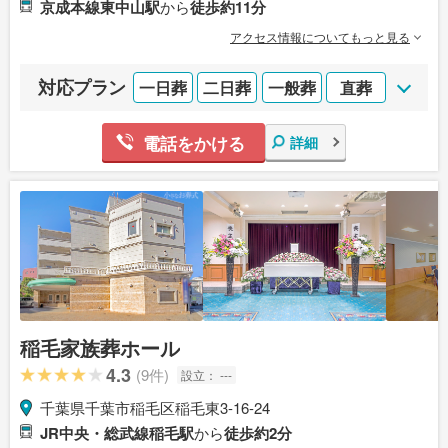
京成本線東中山駅
から
徒歩約11分
アクセス情報についてもっと見る
対応プラン
一日葬
二日葬
一般葬
直葬
電話をかける
詳細
稲毛家族葬ホール
4.3
(9件)
設立：
---
千葉県千葉市稲毛区稲毛東3-16-24
JR中央・総武線稲毛駅
から
徒歩約2分