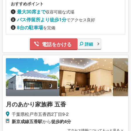
おすすめポイント
最大30席まで
収容可能な式場
バス停留所より徒歩1分
でアクセス良好
8台の駐車場
を完備
電話をかける
詳細
月のあかり家族葬 五香
千葉県松戸市五香西2丁目9-2
新京成線五香駅
から
徒歩約4分
アクセス情報についてもっと見る