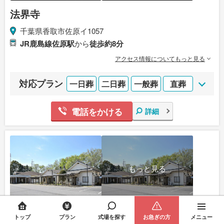
法界寺
千葉県香取市佐原イ1057
JR鹿島線佐原駅
から
徒歩約8分
アクセス情報についてもっと見る
対応プラン
一日葬
二日葬
一般葬
直葬
電話をかける
詳細
もっと見る
野田市関宿斎場
トップ
プラン
式場を探す
お急ぎの方
メニュー