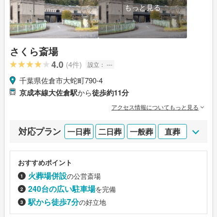
もっと見る
さくら斎場
4.0
(4件)
設立：
---
千葉県佐倉市大蛇町790-4
京成本線大佐倉駅
から
徒歩約11分
アクセス情報についてもっと見る
対応プラン
一日葬
二日葬
一般葬
直葬
おすすめポイント
火葬場併設
の公営斎場
240台の広い駐車場
を完備
駅から徒歩7分
の好立地