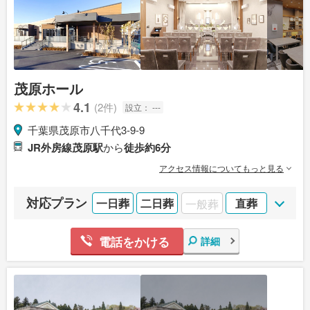
茂原ホール
4.1
(2件)
設立：
---
千葉県茂原市八千代3-9-9
JR外房線茂原駅
から
徒歩約6分
アクセス情報についてもっと見る
対応プラン
一日葬
二日葬
一般葬
直葬
電話をかける
詳細