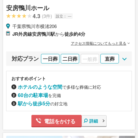
安房鴨川ホール
4.3
(3件)
設立：
---
千葉県鴨川市横渚206
JR外房線安房鴨川駅
から
徒歩約4分
アクセス情報についてもっと見る
対応プラン
一日葬
二日葬
一般葬
直葬
おすすめポイント
ホテルのような空間
で多様な葬儀に対応
60台の駐車場
を完備
駅から徒歩5分
の好立地
電話をかける
詳細