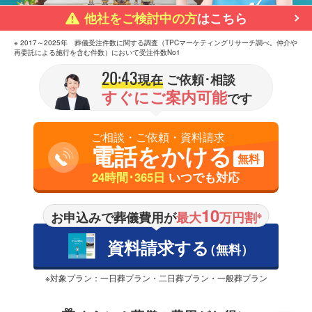
他社をご検討中の方
はこちら
※ 2017～2025年 葬儀受注件数に関する調査（TPCマーケティングリサーチ調べ。仲介や
再委託による施行を含む件数）において受注件数No1
20:43
現在
ご依頼･相談
すぐにご案内可能
です
ご相談・ご依頼・資料請求
電話をかける
無料
24時間･365日
いつでも対応
10
お申込みで葬儀費用が
最大
万円割
※
資料請求する
（無料）
※対象プラン：一日葬プラン・二日葬プラン・一般葬プラン