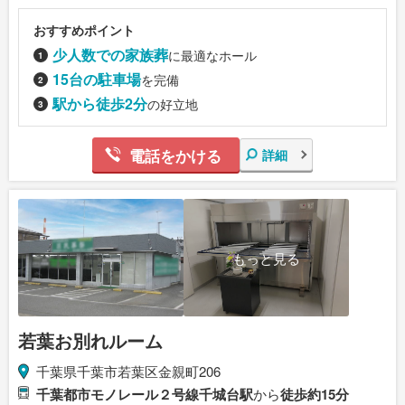
おすすめポイント
少人数での家族葬
に最適なホール
15台の駐車場
を完備
駅から徒歩2分
の好立地
電話をかける
詳細
もっと見る
若葉お別れルーム
千葉県千葉市若葉区金親町206
千葉都市モノレール２号線千城台駅
から
徒歩約15分