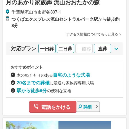
月のあかり家族葬 流山おおたかの森
千葉県流山市市野谷397-1
つくばエクスプレス流山セントラルパーク駅
から
徒歩約
8分
アクセス情報についてもっと見る
対応プラン
一日葬
二日葬
一般葬
直葬
おすすめポイント
自宅のような式場
木のぬくもりのある
20名までの葬儀
に最適な家族葬専用式場
駅から徒歩9分
の便利な立地
電話をかける
詳細