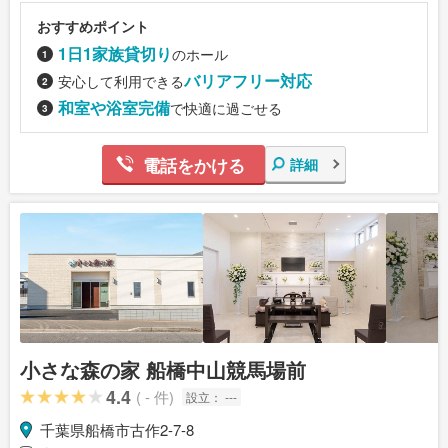
おすすめポイント
1日1家族貸切り
のホール
バリアフリー対応
安心して利用できる
和室や浴室完備
で快適に過ごせる
電話をかける
詳細
小さな森の家 船橋中山競馬場前
4.4
( - 件)
設立：
---
千葉県船橋市古作2-7-8