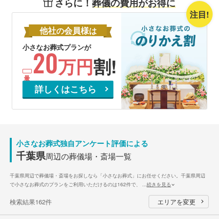
さらに！
葬儀の費用がお得に
注目!
他社
会員様
の
は
小さなお葬式プランが
20
万円
割!
詳しくはこちら
小さなお葬式独自アンケート評価による
千葉県
周辺の葬儀場・斎場一覧
千葉県周辺で葬儀場・斎場をお探しなら「小さなお葬式」にお任せください。千葉県周辺
で小さなお葬式のプランをご利用いただけるのは162件で、
...
続きを見る
検索結果162件
エリアを変更