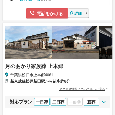
電話をかける
詳細
月のあかり家族葬 上本郷
千葉県松戸市上本郷4061
新京成線松戸新田駅
から
徒歩約8分
アクセス情報についてもっと見る
対応プラン
一日葬
二日葬
一般葬
直葬