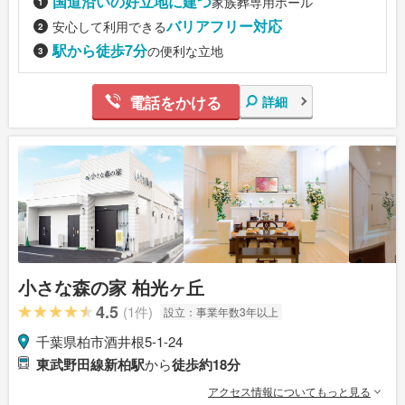
国道沿いの好立地に建つ
家族葬専用ホール
バリアフリー対応
安心して利用できる
駅から徒歩7分
の便利な立地
電話をかける
詳細
小さな森の家 柏光ヶ丘
4.5
(1件)
設立：
事業年数3年以上
千葉県柏市酒井根5-1-24
東武野田線新柏駅
から
徒歩約18分
アクセス情報についてもっと見る