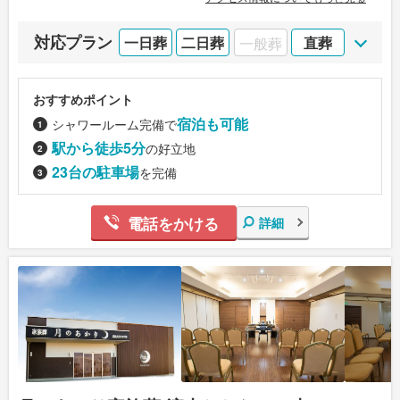
対応プラン
一日葬
二日葬
一般葬
直葬
おすすめポイント
宿泊も可能
シャワールーム完備で
駅から徒歩5分
の好立地
23台の駐車場
を完備
電話をかける
詳細