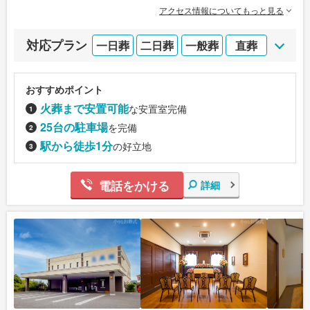
アクセス情報についてもっと見る
対応プラン
一日葬
二日葬
一般葬
直葬
おすすめポイント
火葬まで安置可能
な安置室完備
25台の駐車場
を完備
駅から徒歩1分
の好立地
電話をかける
詳細