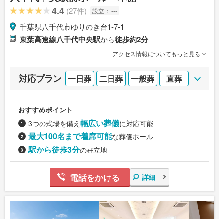
4.4
(27件)
設立：
---
千葉県八千代市ゆりのき台1-7-1
東葉高速線八千代中央駅
から
徒歩約2分
アクセス情報についてもっと見る
対応プラン
一日葬
二日葬
一般葬
直葬
おすすめポイント
幅広い葬儀
3つの式場を備え
に対応可能
最大100名まで着席可能
な葬儀ホール
駅から徒歩3分
の好立地
電話をかける
詳細