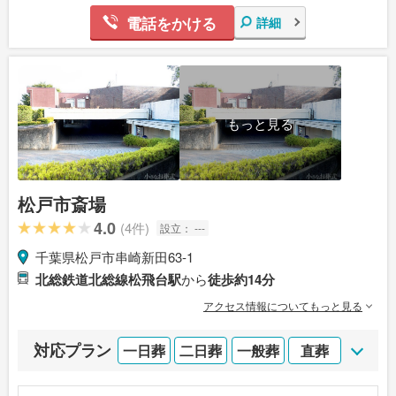
電話をかける
詳細
もっと見る
松戸市斎場
4.0
(4件)
設立：
---
千葉県松戸市串崎新田63-1
北総鉄道北総線松飛台駅
から
徒歩約14分
アクセス情報についてもっと見る
対応プラン
一日葬
二日葬
一般葬
直葬