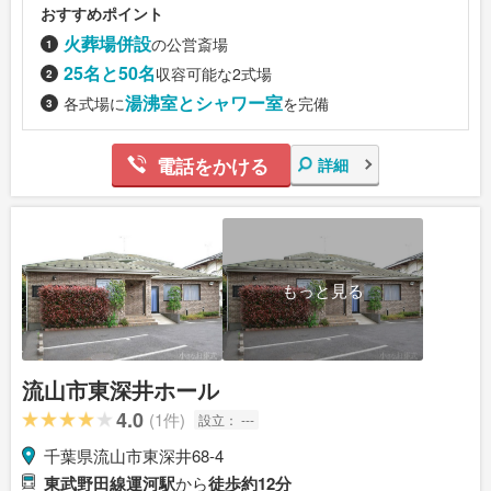
おすすめポイント
火葬場併設
の公営斎場
25名と50名
収容可能な2式場
湯沸室とシャワー室
各式場に
を完備
電話をかける
詳細
もっと見る
流山市東深井ホール
4.0
(1件)
設立：
---
千葉県流山市東深井68-4
東武野田線運河駅
から
徒歩約12分