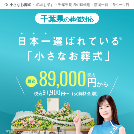
小さなお葬式
式場を探す
千葉県周辺の葬儀場・斎場一覧
5ページ目
千葉県
の葬儀対応
89,000
税抜
円
から
97,900
税込
円〜（火葬料金別）
更新日：2026年5月30日