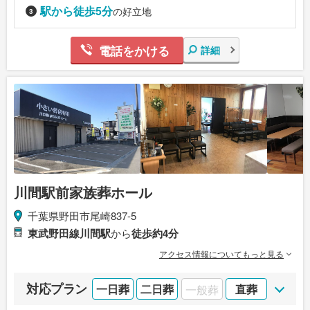
駅から徒歩5分
の好立地
電話をかける
詳細
川間駅前家族葬ホール
千葉県野田市尾崎837-5
東武野田線川間駅
から
徒歩約4分
アクセス情報についてもっと見る
対応プラン
一日葬
二日葬
一般葬
直葬