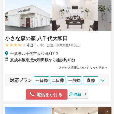
小さな森の家 八千代大和田
4.3
( - 件)
設立：
事業年数1年以上
千葉県八千代市大和田817-2
京成本線京成大和田駅
から
徒歩約10分
アクセス情報についてもっと見る
対応プラン
一日葬
二日葬
一般葬
直葬
電話をかける
詳細