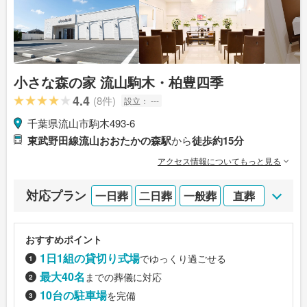
小さな森の家 流山駒木・柏豊四季
4.4
(8件)
設立：
---
千葉県流山市駒木493-6
東武野田線流山おおたかの森駅
から
徒歩約15分
アクセス情報についてもっと見る
対応プラン
一日葬
二日葬
一般葬
直葬
おすすめポイント
1日1組の貸切り式場
でゆっくり過ごせる
最大40名
までの葬儀に対応
10台の駐車場
を完備