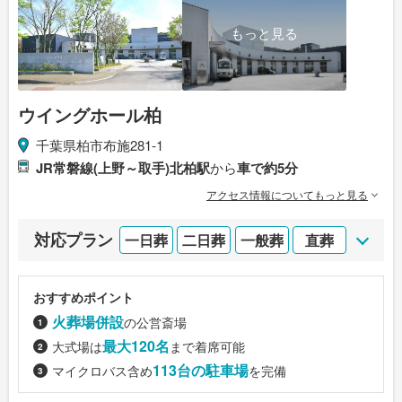
もっと見る
ウイングホール柏
千葉県柏市布施281-1
JR常磐線(上野～取手)北柏駅
から
車で約5分
アクセス情報についてもっと見る
対応プラン
一日葬
二日葬
一般葬
直葬
おすすめポイント
火葬場併設
の公営斎場
最大120名
大式場は
まで着席可能
113台の駐車場
マイクロバス含め
を完備