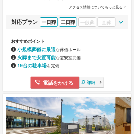
アクセス情報についてもっと見る
対応プラン
一日葬
二日葬
一般葬
直葬
おすすめポイント
小規模葬儀に最適
な葬儀ホール
火葬まで安置可能
な霊安室完備
19台の駐車場
を完備
電話をかける
詳細