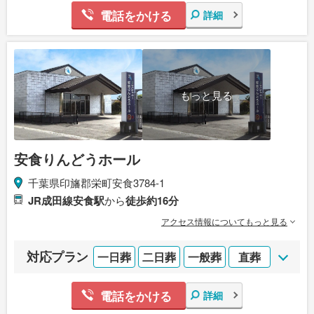
電話をかける
詳細
もっと見る
安食りんどうホール
千葉県印旛郡栄町安食3784-1
JR成田線安食駅
から
徒歩約16分
アクセス情報についてもっと見る
対応プラン
一日葬
二日葬
一般葬
直葬
電話をかける
詳細