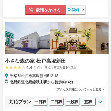
電話をかける
詳細
小さな森の家 松戸高塚新田
4.4
(1件)
設立：
事業年数3年以上
千葉県松戸市高塚新田512-18
北総鉄道北総線秋山駅
から
徒歩約14分
アクセス情報についてもっと見る
対応プラン
一日葬
二日葬
一般葬
直葬