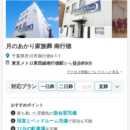
月のあかり家族葬 南行徳
千葉県市川市南行徳4-1-1
東京メトロ東西線南行徳駅
から
徒歩約9分
アクセス情報についてもっと見る
対応プラン
一日葬
二日葬
一般葬
直葬
おすすめポイント
面会室完備
落ち着いた雰囲気の
浴室とベッドルーム完備
で宿泊も可能
11台の駐車場
を完備