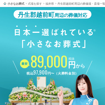
小さなお葬式
式場を探す
福井県
丹生郡越前町周辺の葬儀場・斎場一
丹生郡越前町
周辺の葬儀対応
89,000
税抜
円
から
97,900
税込
円〜（火葬料金別）
更新日：2026年8月8日