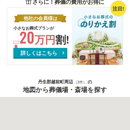
さらに！
葬儀の費用がお得に
注目!
他社
会員様
の
は
小さなお葬式プランが
20
万円
割!
詳しくはこちら
丹生郡越前町
周辺
の
（3件）
地図から葬儀場・斎場を探す