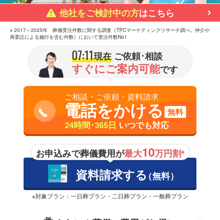
他社をご検討中の方
はこちら
※ 2017～2025年 葬儀受注件数に関する調査（TPCマーケティングリサーチ調べ。仲介や
再委託による施行を含む件数）において受注件数No1
07:11
現在
ご依頼･相談
すぐにご案内可能
です
ご相談・ご依頼・資料請求
電話をかける
無料
24時間･365日
いつでも対応
10
お申込みで葬儀費用が
最大
万円割
※
資料請求する
（無料）
※対象プラン：一日葬プラン・二日葬プラン・一般葬プラン