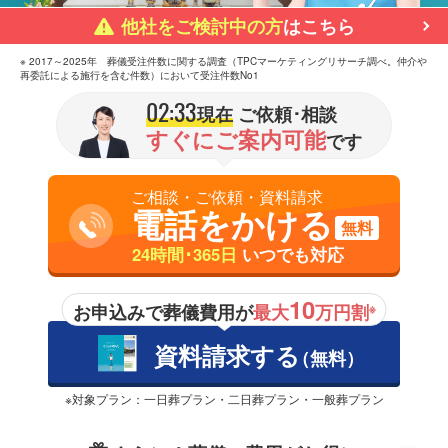
他社をご検討中の方
はこちら
※ 2017～2025年 葬儀受注件数に関する調査（TPCマーケティングリサーチ調べ。仲介や
再委託による施行を含む件数）において受注件数No1
02:33
現在
ご依頼･相談
すぐにご案内可能
です
ご相談・ご依頼・資料請求
電話をかける
無料
24時間･365日
いつでも対応
10
お申込みで葬儀費用が
最大
万円割
※
資料請求する
（無料）
※対象プラン：一日葬プラン・二日葬プラン・一般葬プラン