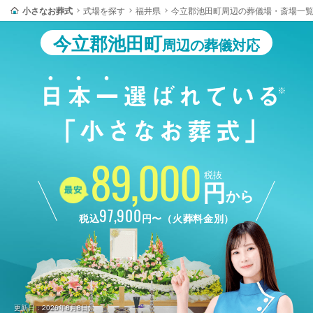
小さなお葬式
式場を探す
福井県
今立郡池田町周辺の葬儀場・斎場一
今立郡池田町
周辺の葬儀対応
89,000
税抜
円
から
97,900
税込
円〜（火葬料金別）
更新日：2026年8月8日