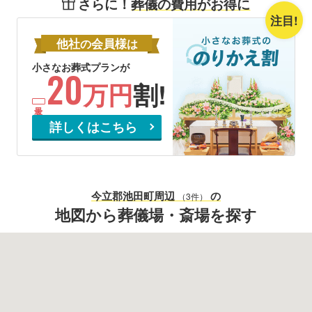
さらに！
葬儀の費用がお得に
注目!
他社
会員様
の
は
小さなお葬式プランが
20
万円
割!
詳しくはこちら
今立郡池田町
周辺
の
（3件）
地図から葬儀場・斎場を探す