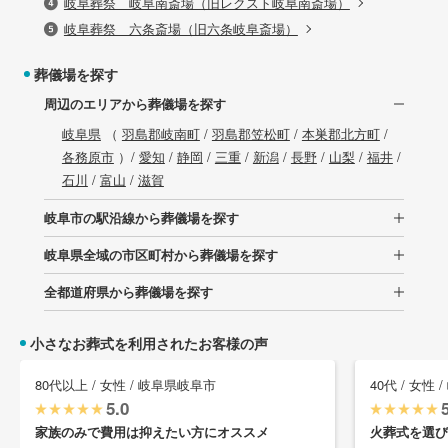
岐阜葬祭 岐阜南斎場（旧レクスト岐阜南斎場）
岐阜葬祭 六条斎場（旧六条岐阜斎場）
葬儀場を探す
周辺のエリアから葬儀場を探す
岐阜県
（
羽島郡岐南町
/
羽島郡笠松町
/
本巣郡北方町
/
各務原市
）/
愛知
/
静岡
/
三重
/
新潟
/
長野
/
山梨
/
福井
/
石川
/
富山
/
滋賀
岐阜市の駅沿線から葬儀場を探す
岐阜県全域の市区町村から葬儀場を探す
全都道府県から葬儀場を探す
小さなお葬式を利用されたお客様の声
80代以上 / 女性 / 岐阜県岐阜市
40代 / 女性
5.0
家族のみで費用は抑えたい方にオススメ
火葬式を選び