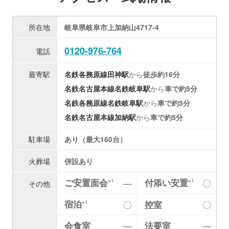
所在地
岐阜県岐阜市上加納山4717-4
0120-976-764
電話
最寄駅
名鉄各務原線
田神駅
から
徒歩約16分
名鉄名古屋本線
名鉄岐阜駅
から
車で約5分
名鉄各務原線
名鉄岐阜駅
から
車で約5分
名鉄名古屋本線
加納駅
から
車で約5分
駐車場
あり（最大160台）
火葬場
併設あり
ご安置面会
付添い安置
―
〇
※1
※1
その他
宿泊
〇
控室
〇
※1
会食室
―
法要室
―