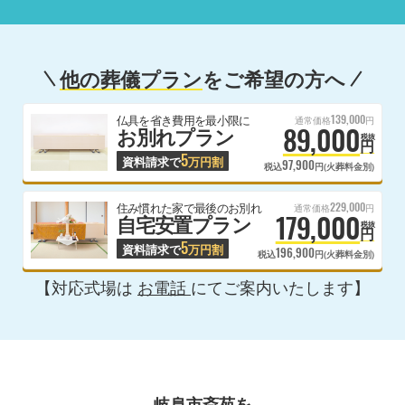
他の葬儀プラン
をご希望の方へ
139,000
仏具を省き費用を最小限に
通常価格
円
89,000
お別れプラン
税抜
円
5
資料請求で
万円割
97,900
税込
円(火葬料金別)
229,000
住み慣れた家で最後のお別れ
通常価格
円
179,000
自宅安置プラン
税抜
円
5
資料請求で
万円割
196,900
税込
円(火葬料金別)
【対応式場は
お電話
にてご案内いたします】
岐阜市斎苑を