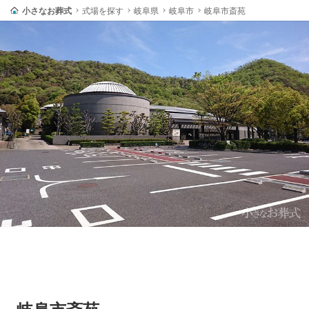
小さなお葬式
式場を探す
岐阜県
岐阜市
岐阜市斎苑
岐阜市斎苑