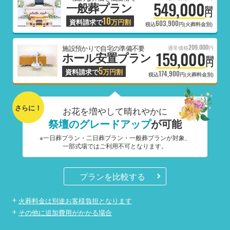
549,000
一般葬プラン
税抜
円
10
資料請求で
万円割
603,900
税込
円(火葬料金別)
209,000
施設預かりで自宅の準備不要
通常価格
円
159,000
ホール安置プラン
税抜
円
5
資料請求で
万円割
174,900
税込
円(火葬料金別)
さらに！
お花を増やして晴れやかに
祭壇のグレードアップ
が可能
※一日葬プラン・二日葬プラン・一般葬プランが対象、
一部式場ではご利用不可となります。
プランを比較する
火葬料金は別途お客様負担となります
その他に追加費用がかかる場合