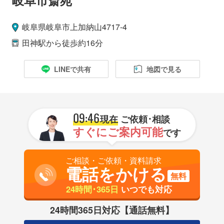
岐阜県
岐阜市
上加納山4717-4
田神駅
から徒歩約16分
LINEで共有
地図で見る
09:46
現在
ご依頼･相談
すぐにご案内可能
です
ご相談・ご依頼・資料請求
電話をかける
無料
24時間･365日
いつでも対応
24時間365日対応【通話無料】