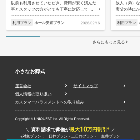
以前も利用させていただき、費用が安く済んだ
故人（弟）な
事とスタッフの方がとても丁寧に対応して ...
実父の時にか
利用プラン
ホール安置プラン
利用プラン
2026/02/16
さらにもっと見る
小さなお葬式
運営会社
サイトマップ
個人情報の取り扱い
カスタマーハラスメントへの取り組み
Copyright © UNIQUEST inc. All Rights Reserved.
10
※
資料請求
最大
万円割引
で葬儀が
※対象プラン：一日葬プラン・二日葬プラン・一般葬プラン