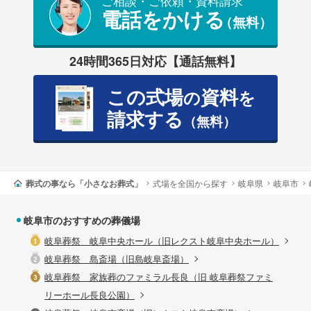
ご相談・ご依頼・資料請求
電話をかける
（無料）
24時間365日対応【通話無料】
この式場
資料
の
を
請求する
（無料）
葬式の事なら「小さなお葬式」
式場を全国から探す
岐阜県
岐阜市
岐阜市のおすすめの葬儀場
岐阜葬祭 岐阜中央ホール（旧レクスト岐阜中央ホール）
岐阜葬祭 島斎場（旧島岐阜斎場）
岐阜葬祭 家族葬のファミラル長良（旧 岐阜葬祭ファミ
リーホール長良公園）