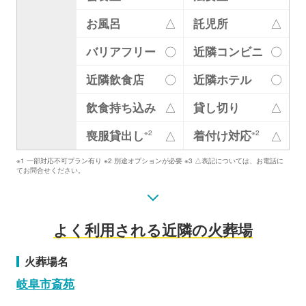
お風呂
△
託児所
△
バリアフリー
〇
近隣コンビニ
〇
近隣飲食店
〇
近隣ホテル
〇
飲食持ち込み
△
貸し切り
△
喪服貸出し
着付け対応
△
△
※2
※2
※1 一部対応不可プラン有り ※2 別途オプションが必要 ※3 △表記については、お電話に
てお問合せください。
よく利用される近隣の火葬場
火葬場名
岐阜市斎苑