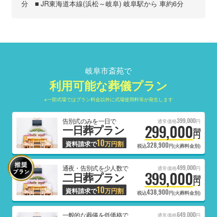
分 ■ JR東海道本線(浜松～岐阜) 岐阜駅から 車約6分
岐阜市斎苑で
利用可能な葬儀プラン
※一部式場ではプラン料金以外に式場使用料等が発生します
399,000
告別式のみを一日で
通常価格
円
299,000
一日葬プラン
税抜
円
10
資料請求で
万円割
328,900
税込
円(火葬料金別)
499,000
通夜・告別式を少人数で
通常価格
円
399,000
二日葬プラン
税抜
円
10
資料請求で
万円割
438,900
税込
円(火葬料金別)
649,000
一般的な葬儀を低価格で
通常価格
円