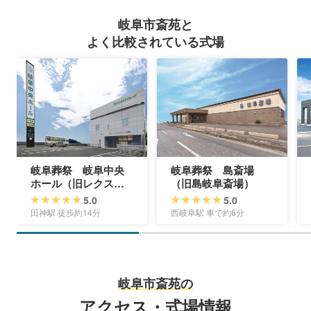
岐阜市斎苑と
よく比較されている式場
岐阜葬祭 岐阜中央
岐阜葬祭 島斎場
ホール（旧レクスト
（旧島岐阜斎場）
岐阜中央ホール）
5.0
5.0
田神駅 徒歩約14分
西岐阜駅 車で約6分
岐阜市斎苑の
アクセス・式場情報