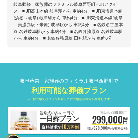
岐阜葬祭 家族葬のファミラル岐阜西野町へのアクセ
ス ■ JR高山本線 岐阜駅から 車約4分 ■ JR東海道本線
(浜松～岐阜) 岐阜駅から 車約4分 ■ JR東海道本線(岐阜
～美濃赤坂・米原) 岐阜駅から 車約4分 ■ 名鉄名古屋本
線 名鉄岐阜駅から 車約4分 ■ 名鉄各務原線 名鉄岐阜駅
から 車約4分 ■ 名鉄各務原線 田神駅から 車約6分
岐阜葬祭 家族葬のファミラル岐阜西野町で
利用可能な葬儀プラン
※一部式場ではプラン料金以外に式場使用料等が発生します
399,000
告別式のみを一日で
通常価格
円
299,000
一日葬プラン
税抜
円
10
資料請求で
万円割
328,900
税込
円(火葬料金別)