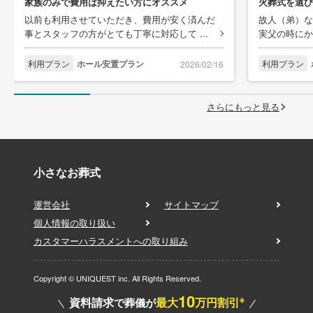
家族のみで費用は抑えたい方にオススメ
火葬式を選び
以前も利用させていただき、費用が安く済んだ
故人（弟）な
事とスタッフの方がとても丁寧に対応して ...
実父の時にか
利用プラン
ホール安置プラン
利用プラン
2026/02/16
さらにもっと見る
小さなお葬式
運営会社
サイトマップ
個人情報の取り扱い
カスタマーハラスメントへの取り組み
Copyright © UNIQUEST inc. All Rights Reserved.
10
※
資料請求
最大
万円割引
で葬儀が