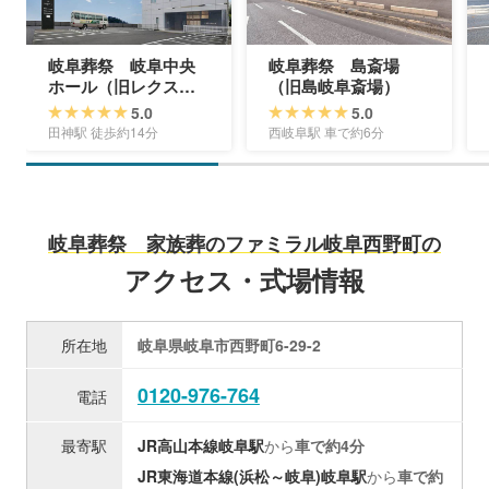
岐阜葬祭 岐阜中央
岐阜葬祭 島斎場
ホール（旧レクスト
（旧島岐阜斎場）
岐阜中央ホール）
5.0
5.0
田神駅 徒歩約14分
西岐阜駅 車で約6分
岐阜葬祭 家族葬のファミラル岐阜西野町の
アクセス・式場情報
所在地
岐阜県岐阜市西野町6-29-2
0120-976-764
電話
最寄駅
JR高山本線
岐阜駅
から
車で約4分
JR東海道本線(浜松～岐阜)
岐阜駅
から
車で約