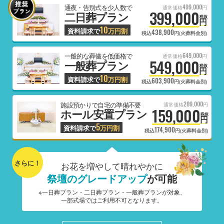
499,000
通夜・告別式を少人数で
通常価格
円
399,000
二日葬プラン
税抜
円
10
資料請求で
万円割
438,900
税込
円(火葬料金別)
649,000
一般的な葬儀を低価格で
通常価格
円
549,000
一般葬プラン
税抜
円
10
資料請求で
万円割
603,900
税込
円(火葬料金別)
209,000
施設預かりで自宅の準備不要
通常価格
円
159,000
ホール安置プラン
税抜
円
5
資料請求で
万円割
174,900
税込
円(火葬料金別)
さらに！
お花を増やして晴れやかに
祭壇のグレードアップ
が可能
※一日葬プラン・二日葬プラン・一般葬プランが対象、
一部式場ではご利用不可となります。