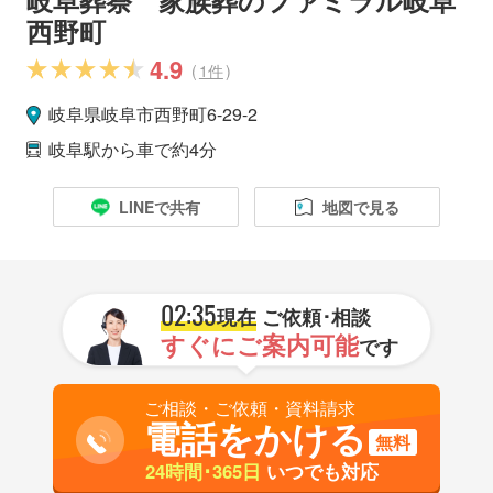
西野町
4.9
(
1件
)
岐阜県
岐阜市
西野町6-29-2
岐阜駅
から車で約4分
LINEで共有
地図で見る
02:35
現在
ご依頼･相談
すぐにご案内可能
です
ご相談・ご依頼・資料請求
電話をかける
無料
24時間･365日
いつでも対応