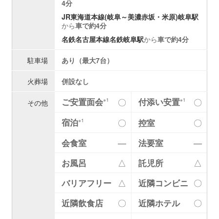
4分
JR東海道本線(岐阜～美濃赤坂・米原)
岐阜駅
から
車で約4分
名鉄名古屋本線
名鉄岐阜駅
から
車で約4分
駐車場
あり（最大7台）
火葬場
併設なし
ご安置面会
付添い安置
〇
〇
※1
※1
その他
宿泊
〇
控室
〇
※1
会食室
―
法要室
―
お風呂
△
託児所
△
バリアフリー
△
近隣コンビニ
〇
近隣飲食店
〇
近隣ホテル
〇