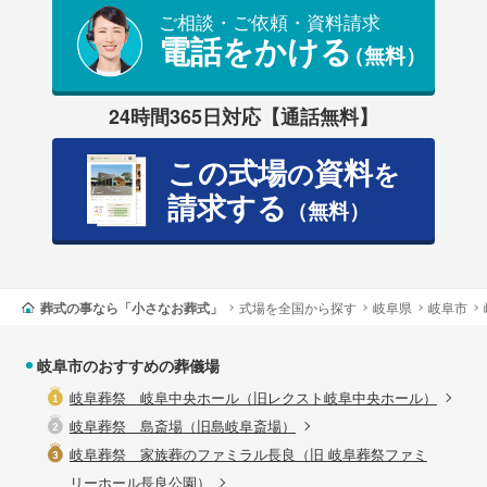
ご相談・ご依頼・資料請求
電話をかける
（無料）
24時間365日対応【通話無料】
この式場
資料
の
を
請求する
（無料）
葬式の事なら「小さなお葬式」
式場を全国から探す
岐阜県
岐阜市
岐阜市のおすすめの葬儀場
岐阜葬祭 岐阜中央ホール（旧レクスト岐阜中央ホール）
岐阜葬祭 島斎場（旧島岐阜斎場）
岐阜葬祭 家族葬のファミラル長良（旧 岐阜葬祭ファミ
リーホール長良公園）