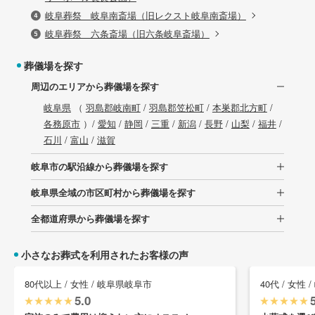
岐阜葬祭 岐阜南斎場（旧レクスト岐阜南斎場）
岐阜葬祭 六条斎場（旧六条岐阜斎場）
葬儀場を探す
周辺のエリアから葬儀場を探す
岐阜県
（
羽島郡岐南町
/
羽島郡笠松町
/
本巣郡北方町
/
各務原市
）/
愛知
/
静岡
/
三重
/
新潟
/
長野
/
山梨
/
福井
/
石川
/
富山
/
滋賀
岐阜市の駅沿線から葬儀場を探す
岐阜県全域の市区町村から葬儀場を探す
全都道府県から葬儀場を探す
小さなお葬式を利用されたお客様の声
80代以上 / 女性 / 岐阜県岐阜市
40代 / 女性
5.0