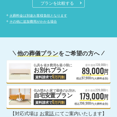
プランを比較する
火葬料金は別途お客様負担となります
その他に追加費用がかかる場合
他の葬儀プラン
をご希望の方へ
139,000
仏具を省き費用を最小限に
通常価格
円
89,000
お別れプラン
税抜
円
5
資料請求で
万円割
97,900
税込
円(火葬料金別)
229,000
住み慣れた家で最後のお別れ
通常価格
円
179,000
自宅安置プラン
税抜
円
5
資料請求で
万円割
196,900
税込
円(火葬料金別)
【対応式場は
お電話
にてご案内いたします】