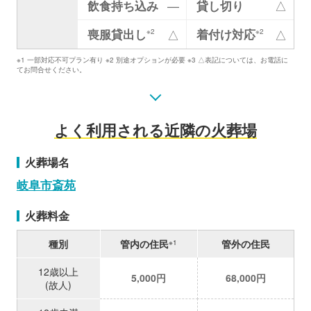
飲食持ち込み
―
貸し切り
△
喪服貸出し
着付け対応
△
△
※2
※2
※1 一部対応不可プラン有り ※2 別途オプションが必要 ※3 △表記については、お電話に
てお問合せください。
よく利用される近隣の火葬場
火葬場名
岐阜市斎苑
火葬料金
種別
管内の住民
管外の住民
※1
12歳以上
5,000円
68,000円
(故人)