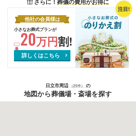
さらに！
葬儀の費用がお得に
注目!
他社
会員様
の
は
小さなお葬式プランが
20
万円
割!
詳しくはこちら
日立市
周辺
の
（25件）
地図から葬儀場・斎場を探す