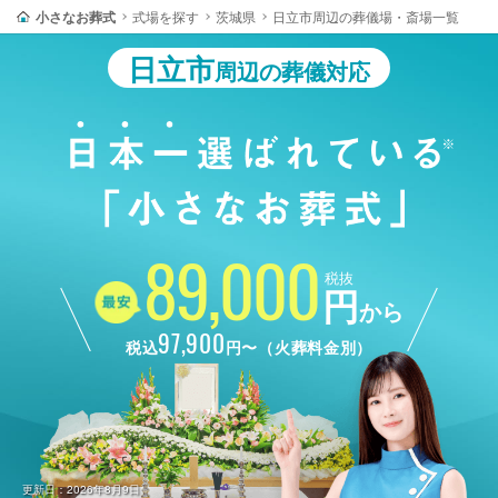
小さなお葬式
式場を探す
茨城県
日立市周辺の葬儀場・斎場一覧
日立市
周辺の葬儀対応
89,000
税抜
円
から
97,900
税込
円〜（火葬料金別）
更新日：2026年8月9日