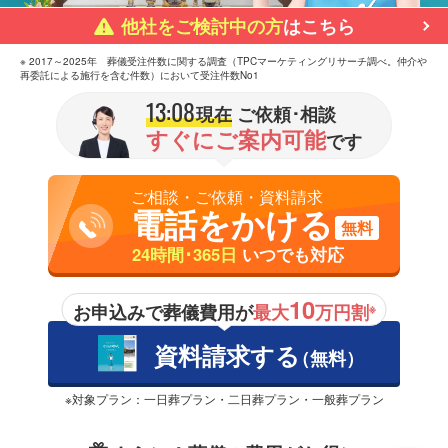
他社をご検討中の方
はこちら
※ 2017～2025年 葬儀受注件数に関する調査（TPCマーケティングリサーチ調べ。仲介や
再委託による施行を含む件数）において受注件数No1
13:08
現在
ご依頼･相談
すぐにご案内可能
です
ご相談・ご依頼・資料請求
電話をかける
無料
24時間･365日
いつでも対応
10
お申込みで葬儀費用が
最大
万円割
※
資料請求する
（無料）
※対象プラン：一日葬プラン・二日葬プラン・一般葬プラン