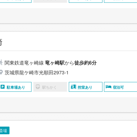
崎
関東鉄道竜ヶ崎線
竜ヶ崎駅
から
徒歩約6分
茨城県龍ケ崎市光順田2973-1
駐車場あり
駅ちかく
控室あり
宿泊可
斎場