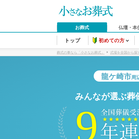
お葬式
仏壇・本
トップ
初めての方
葬式の事なら「小さなお葬式」
式場を全国から探
龍ケ崎市
周
みんなが選ぶ葬
9