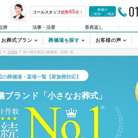
0
葬儀の
65
コールスタッフ
総勢
名！
ご依頼・ご相談
位牌
法事・法要
香典返し
お葬式プラン
葬儀場を探す
お客様の声
す
茨城県
龍ケ崎市周辺の葬儀場・斎場一覧
辺の葬儀場・斎場一覧【家族葬対応】
儀ブランド「小さなお葬式」