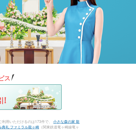
ビス
!
利用いただけるのは173件で、
小さな森の家 龍
み典礼 ファミラル龍ヶ崎
（関東鉄道竜ヶ崎線竜ヶ