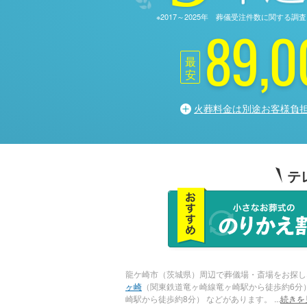
※2017～2025年 葬儀受注件数に関す
89,0
最
安
火葬料金は別途お客様負
テ
龍ケ崎市（茨城県）周辺で葬儀場・斎場をお探し
ヶ崎
（関東鉄道竜ヶ崎線竜ヶ崎駅から徒歩約6分
崎駅から徒歩約8分） などがあります。
...
続きを