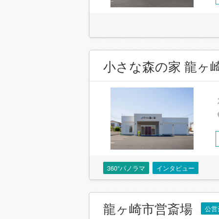
小さな森の家 龍ヶ
360°パノラマ
インタビュー
龍ヶ崎市営斎場
公営