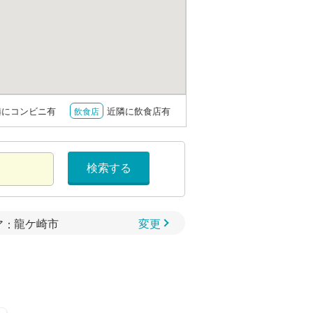
隣にコンビニ有
近隣に飲食店有
飲食店
検索する
変更
ア：