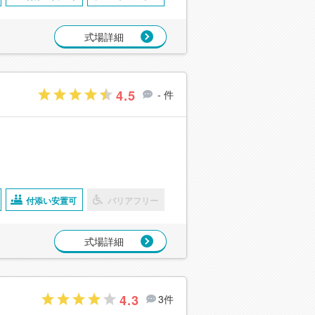
式場詳細
4.5
- 件
付添い安置可
バリアフリー
式場詳細
4.3
3件