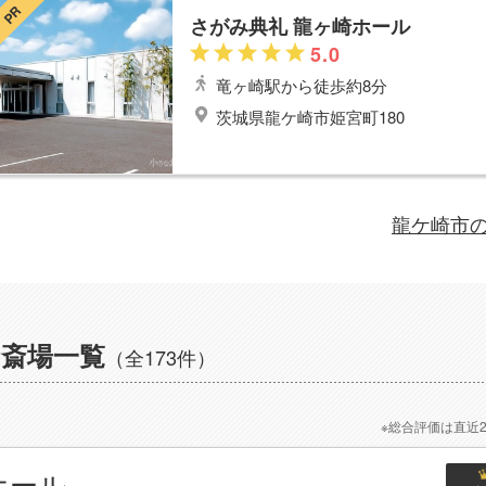
PR
さがみ典礼 龍ヶ崎ホール
5.0
竜ヶ崎
駅から徒歩約8分
茨城県龍ケ崎市姫宮町180
龍ケ崎市
・斎場一覧
（全173件）
※総合評価は直近
ホール