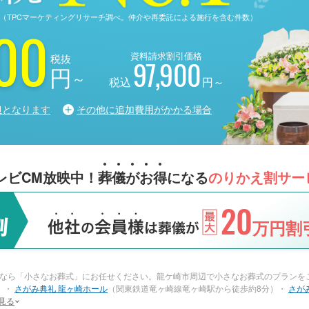
る調査（TPCマーケティングリサーチ調べ。仲介や再委託による施行を含む件数）
00
資料請求割引価格
税抜
97,900
円
～
税込
円～
担となります
その他に追加費用がかかる場合
レビCM放映中！
葬
儀
が
お
得
になる
のりかえ割サー
20
万円割引
なら「小さなお葬式」にお任せください。龍ケ崎市周辺で小さなお葬式のプランをご
）・
さがみ典礼 龍ヶ崎ホール
（関東鉄道竜ヶ崎線竜ヶ崎駅から徒歩約8分）・
さが
見る