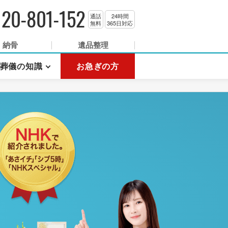
120-801-152
通話
24時間
無料
365日対応
納骨
遺品整理
葬儀の知識
お急ぎの方