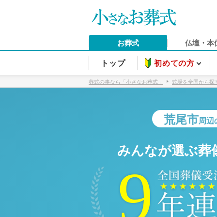
お葬式
仏壇・本
トップ
初めての方
葬式の事なら「小さなお葬式」
式場を全国から探
荒尾市
周辺
みんなが選ぶ葬
9