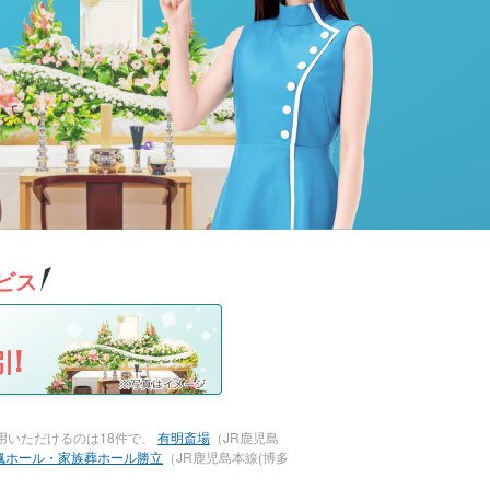
ビス
!
用いただけるのは18件で、
有明斎場
（JR鹿児島
楓ホール・家族葬ホール勝立
（JR鹿児島本線(博多