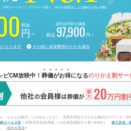
る調査（TPCマーケティングリサーチ調べ。仲介や再委託による施行を含む件数）
00
資料請求割引価格
税抜
97,900
円
～
税込
円～
担となります
その他に追加費用がかかる場合
レビCM放映中！
葬
儀
が
お
得
になる
のりかえ割サー
20
万円割引
ら「小さなお葬式」にお任せください。荒尾市周辺で小さなお葬式のプランをご利
葬ホール川登
（JR鹿児島本線(博多～八代)南荒尾駅から車で約8分）・
勝立斎場 
す。
...
続きを見る