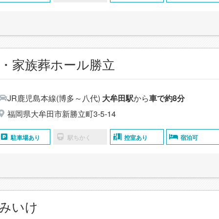
・家族葬ホール勝立
JR鹿児島本線(博多～八代)
大牟田駅
から
車で約8分
福岡県大牟田市新勝立町3-5-14
駐車場あり
駅ちかく
控室あり
宿泊可
館みいけ