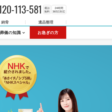
120-113-581
通話
24時間
無料
365日対応
納骨
遺品整理
葬儀の知識
お急ぎの方