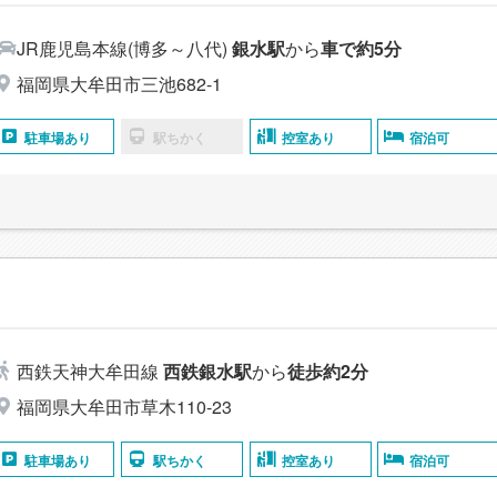
JR鹿児島本線(博多～八代)
銀水駅
から
車で約5分
福岡県大牟田市三池682-1
駐車場あり
駅ちかく
控室あり
宿泊可
西鉄天神大牟田線
西鉄銀水駅
から
徒歩約2分
福岡県大牟田市草木110-23
駐車場あり
駅ちかく
控室あり
宿泊可