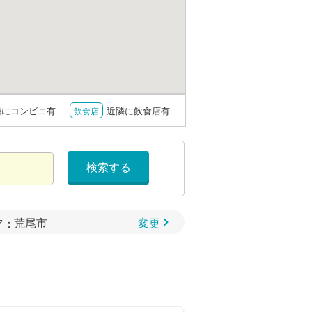
隣にコンビニ有
近隣に飲食店有
飲食店
検索する
変更
ア：