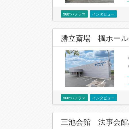
360°パノラマ
インタビュー
勝立斎場 楓ホール
360°パノラマ
インタビュー
三池会館 法事会