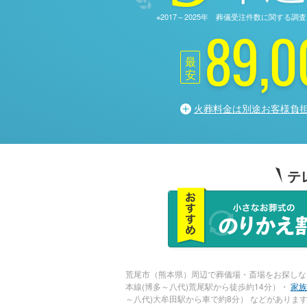
※2017～2025年 葬儀受注件数に関す
89,0
最
安
火葬料金は別途お客様負
テ
荒尾市（熊本県）周辺で葬儀場・斎場をお探しな
本線(博多～八代)荒尾駅から徒歩約14分）・
家族
～八代)大牟田駅から車で約8分） などがありま