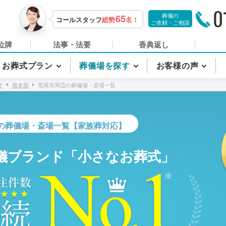
0
葬儀の
65
コールスタッフ
総勢
名！
ご依頼・ご相談
位牌
法事・法要
香典返し
お葬式プラン
葬儀場を探す
お客様の声
す
熊本県
荒尾市周辺の葬儀場・斎場一覧
の葬儀場・斎場一覧【家族葬対応】
儀ブランド「小さなお葬式」