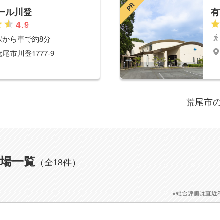
PR
ール川登
有
4.9
駅から車で約8分
尾市川登1777-9
荒尾市
場一覧
（全18件）
※総合評価は直近