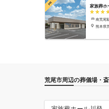
PR
家族葬ホ
南荒尾
熊本県荒
荒尾市周辺の葬儀場・斎
家族葬ホール川登