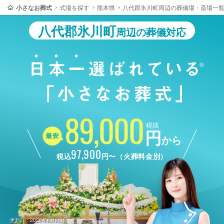
小さなお葬式
式場を探す
熊本県
八代郡氷川町周辺の葬儀場・斎場一
八代郡氷川町
周辺の葬儀対応
89,000
税抜
円
から
97,900
税込
円〜（火葬料金別）
更新日：2026年8月9日