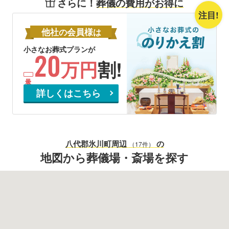
さらに！
葬儀の費用がお得に
注目!
他社
会員様
の
は
小さなお葬式プランが
20
万円
割!
詳しくはこちら
八代郡氷川町
周辺
の
（17件）
地図から葬儀場・斎場を探す