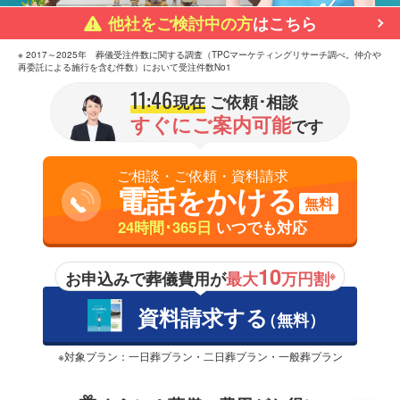
他社をご検討中の方
はこちら
※ 2017～2025年 葬儀受注件数に関する調査（TPCマーケティングリサーチ調べ。仲介や
再委託による施行を含む件数）において受注件数No1
11:46
現在
ご依頼･相談
すぐにご案内可能
です
ご相談・ご依頼・資料請求
電話をかける
無料
24時間･365日
いつでも対応
10
お申込みで葬儀費用が
最大
万円割
※
資料請求する
（無料）
※対象プラン：一日葬プラン・二日葬プラン・一般葬プラン