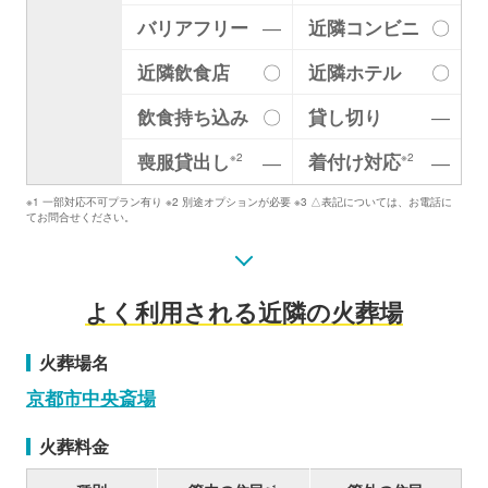
バリアフリー
―
近隣コンビニ
〇
近隣飲食店
〇
近隣ホテル
〇
飲食持ち込み
〇
貸し切り
―
喪服貸出し
着付け対応
―
―
※2
※2
※1 一部対応不可プラン有り ※2 別途オプションが必要 ※3 △表記については、お電話に
てお問合せください。
よく利用される近隣の火葬場
火葬場名
京都市中央斎場
火葬料金
※1