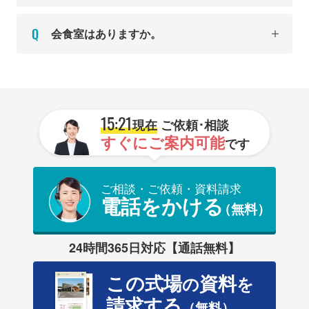
会食室はありますか。
15:21
現在
ご依頼･相談
すぐにご案内可能
です
ご相談・ご依頼・資料請求
電話をかける
（無料）
24時間365日対応【通話無料】
この式場
資料
の
を
請求する
（無料）