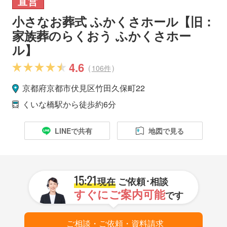
直営
小さなお葬式 ふかくさホール【旧：
家族葬のらくおう ふかくさホー
ル】
4.6
(
106件
)
京都府
京都市
伏見区
竹田久保町22
くいな橋駅
から徒歩約6分
LINEで共有
地図で見る
15:21
現在
ご依頼･相談
すぐにご案内可能
です
ご相談・ご依頼・資料請求