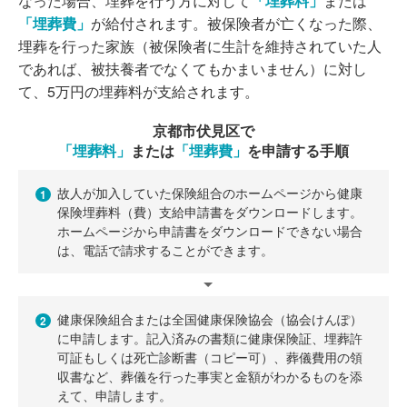
なった場合、埋葬を行う方に対して
「埋葬料」
または
「埋葬費」
が給付されます。被保険者が亡くなった際、
埋葬を行った家族（被保険者に生計を維持されていた人
であれば、被扶養者でなくてもかまいません）に対し
て、5万円の埋葬料が支給されます。
京都市伏見区で
「埋葬料」
または
「埋葬費」
を申請する手順
故人が加入していた保険組合のホームページから健康
1
保険埋葬料（費）支給申請書をダウンロードします。
ホームページから申請書をダウンロードできない場合
は、電話で請求することができます。
健康保険組合または全国健康保険協会（協会けんぽ）
2
に申請します。記入済みの書類に健康保険証、埋葬許
可証もしくは死亡診断書（コピー可）、葬儀費用の領
収書など、葬儀を行った事実と金額がわかるものを添
えて、申請します。