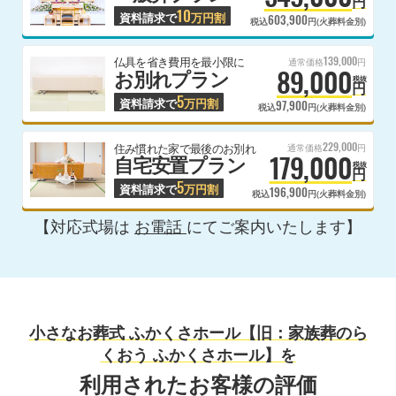
円
10
資料請求で
万円割
603,900
税込
円(火葬料金別)
139,000
仏具を省き費用を最小限に
通常価格
円
89,000
お別れプラン
税抜
円
5
資料請求で
万円割
97,900
税込
円(火葬料金別)
229,000
住み慣れた家で最後のお別れ
通常価格
円
179,000
自宅安置プラン
税抜
円
5
資料請求で
万円割
196,900
税込
円(火葬料金別)
【対応式場は
お電話
にてご案内いたします】
小さなお葬式 ふかくさホール【旧：家族葬のら
くおう ふかくさホール】を
利用されたお客様の評価