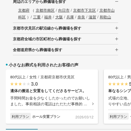
周辺のエリアから葬儀場を探す
京都府
（
京都市南区
/
向日市
/
京都市下京区
/
京都市山
科区
）/
三重
/
福井
/
大阪
/
兵庫
/
奈良
/
滋賀
/
和歌山
京都市伏見区の駅沿線から葬儀場を探す
京都府全域の市区町村から葬儀場を探す
全都道府県から葬儀場を探す
小さなお葬式を利用されたお客様の声
80代以上 / 女性 / 京都府京都市伏見区
80代以上 /
3.0
遺体の搬送と安置をしてくださるサービス。
単なるシンプ
手間時間お金を少なくしたかったのでお願いし
式場の立地、
ました。事前相談の電話はただただ事務的 ...
りやすい点が
利用プラン
ホール安置プラン
利用プラン
2026/03/12