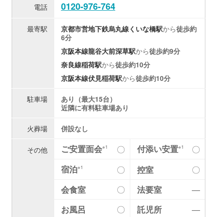
0120-976-764
電話
最寄駅
京都市営地下鉄烏丸線
くいな橋駅
から
徒歩約
6分
京阪本線
龍谷大前深草駅
から
徒歩約9分
奈良線
稲荷駅
から
徒歩約10分
京阪本線
伏見稲荷駅
から
徒歩約10分
駐車場
あり（最大15台）
近隣に有料駐車場あり
火葬場
併設なし
ご安置面会
付添い安置
〇
〇
※1
※1
その他
宿泊
〇
控室
〇
※1
会食室
〇
法要室
―
お風呂
〇
託児所
―