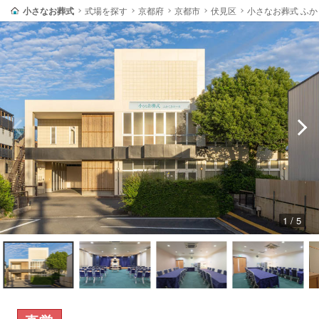
小さなお葬式
式場を探す
京都府
京都市
伏見区
小さなお葬式 ふ
1 / 5