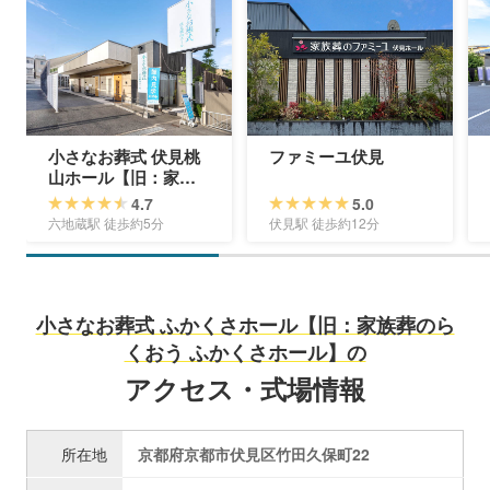
小さなお葬式 伏見桃
ファミーユ伏見
山ホール【旧：家族
葬のらくおう 伏見桃
4.7
5.0
山ホール】
六地蔵駅 徒歩約5分
伏見駅 徒歩約12分
小さなお葬式 ふかくさホール【旧：家族葬のら
くおう ふかくさホール】の
アクセス・式場情報
所在地
京都府京都市伏見区竹田久保町22