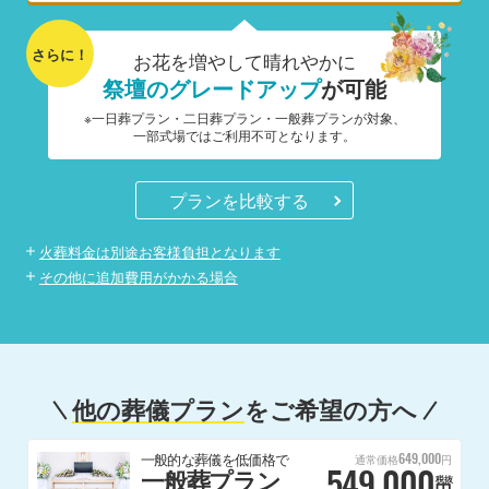
さらに！
お花を増やして晴れやかに
祭壇のグレードアップ
が可能
※一日葬プラン・二日葬プラン・一般葬プランが対象、
一部式場ではご利用不可となります。
プランを比較する
火葬料金は別途お客様負担となります
その他に追加費用がかかる場合
他の葬儀プラン
をご希望の方へ
649,000
一般的な葬儀を低価格で
通常価格
円
549,000
一般葬プラン
税抜