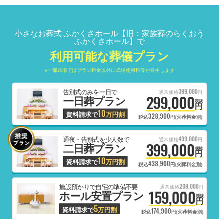
小さなお葬式 ふかくさホール【旧：家族葬のらくおう
ふかくさホール】で
利用可能な葬儀プラン
※一部式場ではプラン料金以外に式場使用料等が発生します
399,000
告別式のみを一日で
通常価格
円
299,000
一日葬プラン
税抜
円
10
資料請求で
万円割
328,900
税込
円(火葬料金別)
499,000
通夜・告別式を少人数で
通常価格
円
399,000
二日葬プラン
税抜
円
10
資料請求で
万円割
438,900
税込
円(火葬料金別)
209,000
施設預かりで自宅の準備不要
通常価格
円
159,000
ホール安置プラン
税抜
円
5
資料請求で
万円割
174,900
税込
円(火葬料金別)