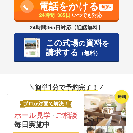
電話をかける
無料
24時間･365日
いつでも対応
24時間365日対応【通話無料】
この式場
資料
の
を
請求する
（無料）
1
簡単
分で予約完了！
無料
プロが対面で解決！
ホール見学
ご相談
・
毎日実施中