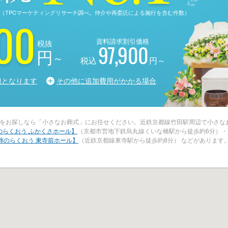
る調査（TPCマーケティングリサーチ調べ。仲介や再委託による施行を含む件数）
00
資料請求割引価格
税抜
97,900
円
～
税込
円～
担となります
その他に追加費用がかかる場合
をお探しなら「小さなお葬式」にお任せください。近鉄京都線竹田駅周辺で小さなお
のらくおう ふかくさホール】
（京都市営地下鉄烏丸線くいな橋駅から徒歩約6分）
葬のらくおう 東寺前ホール】
（近鉄京都線東寺駅から徒歩約8分） などがあります