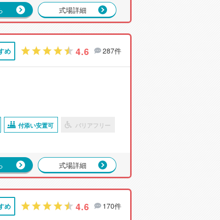
ら
式場詳細
4.6
287件
すめ
付添い安置可
バリアフリー
ら
式場詳細
4.6
170件
すめ