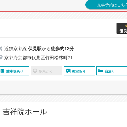
見学予約はこち
優
近鉄京都線
伏見駅
から
徒歩約12分
京都府京都市伏見区竹田松林町71
駐車場あり
駅ちかく
控室あり
宿泊可
 吉祥院ホール