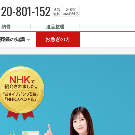
120-801-152
通話
24時間
無料
365日対応
納骨
遺品整理
葬儀の知識
お急ぎの方