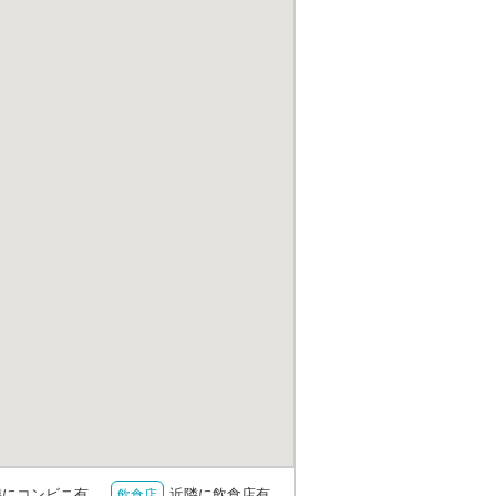
隣にコンビニ有
近隣に飲食店有
飲食店