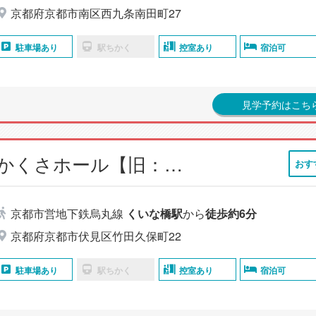
京都府京都市南区西九条南田町27
駐車場あり
駅ちかく
控室あり
宿泊可
見学予約はこち
小さなお葬式 ふかくさホール【旧：家族葬のらくおう ふかくさホール】
おす
京都市営地下鉄烏丸線
くいな橋駅
から
徒歩約6分
京都府京都市伏見区竹田久保町22
駐車場あり
駅ちかく
控室あり
宿泊可