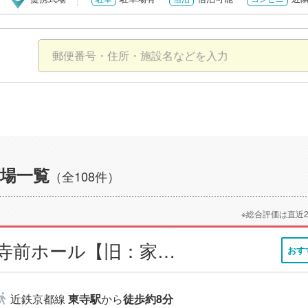
場一覧
（全108件）
※総合評価は直近
小さなお葬式 東寺前ホール【旧：家族葬のらくおう 東寺前ホール】
おす
近鉄京都線
東寺駅
から
徒歩約8分