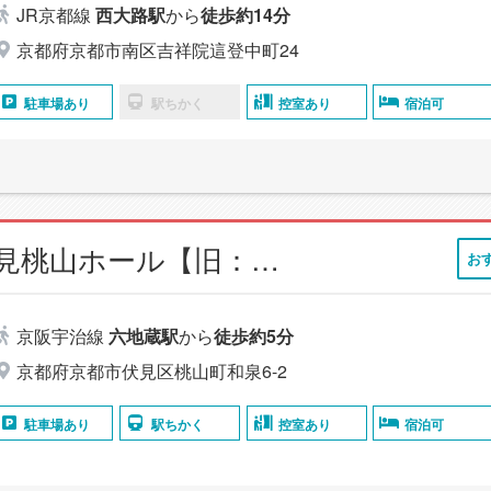
JR京都線
西大路駅
から
徒歩約14分
京都府京都市南区吉祥院這登中町24
駐車場あり
駅ちかく
控室あり
宿泊可
小さなお葬式 伏見桃山ホール【旧：家族葬のらくおう 伏見桃山ホール】
お
京阪宇治線
六地蔵駅
から
徒歩約5分
京都府京都市伏見区桃山町和泉6-2
駐車場あり
駅ちかく
控室あり
宿泊可