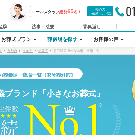
0
葬儀の
65
コールスタッフ
総勢
名！
ご依頼・ご相談
位牌
法事・法要
香典返し
お葬式プラン
葬儀場を探す
お客様の声
す
京都府
京都市
伏見区
竹田駅周辺の葬儀場・斎場一覧
の葬儀場・斎場一覧【家族葬対応】
儀ブランド「小さなお葬式」