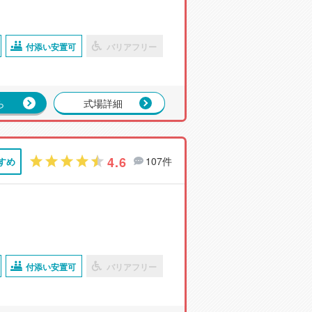
付添い安置可
バリアフリー
ら
式場詳細
4.6
107件
すめ
付添い安置可
バリアフリー