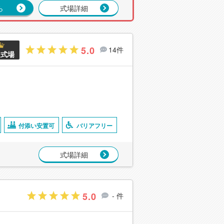
ら
式場詳細
5.0
14件
良式場
付添い安置可
バリアフリー
式場詳細
5.0
- 件