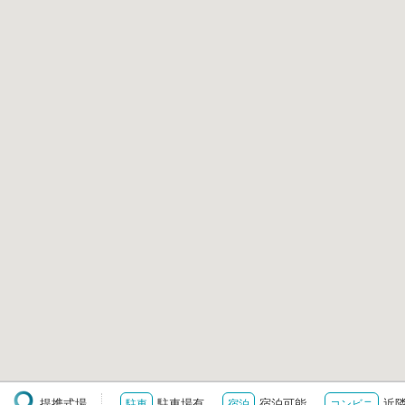
提携式場
駐車場有
宿泊可能
近
駐車
宿泊
コンビニ