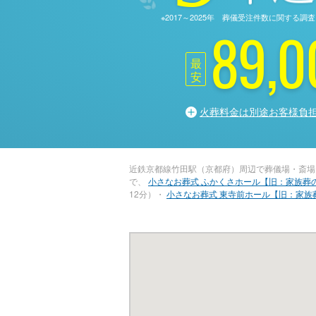
※2017～2025年 葬儀受注件数に関す
89,0
最
安
火葬料金は別途お客様負
近鉄京都線竹田駅（京都府）周辺で葬儀場・斎場
で、
小さなお葬式 ふかくさホール【旧：家族葬
12分）・
小さなお葬式 東寺前ホール【旧：家族