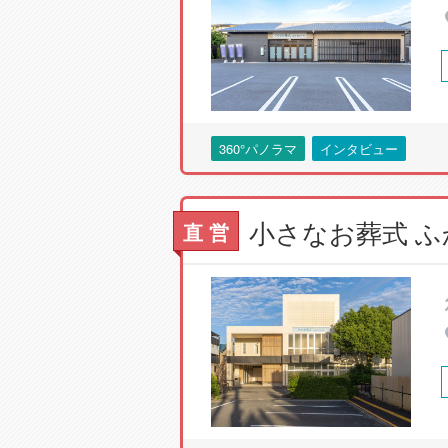
360°パノラマ
インタビュー
直 営