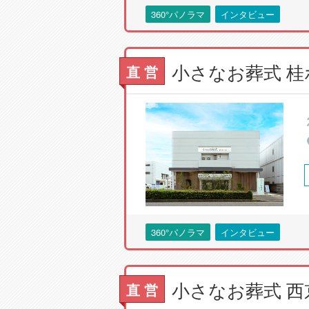
360°パノラマ
インタビュー
小さなお葬式 桂
直 営
360°パノラマ
インタビュー
直 営