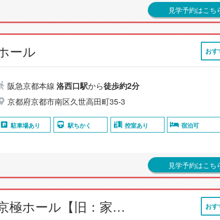
見学予約はこち
ホール
おす
阪急京都本線
洛西口駅
から
徒歩約2分
京都府京都市南区久世高田町35-3
駐車場あり
駅ちかく
控室あり
宿泊可
見学予約はこち
小さなお葬式 西京極ホール【旧：家族葬のらくおう 西京極ホール】
おす