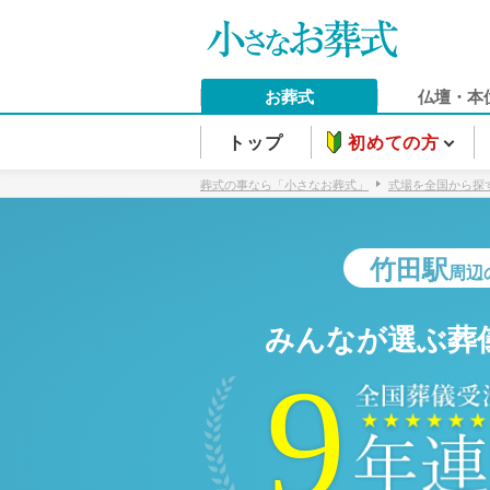
お葬式
仏壇・本
トップ
初めての方
葬式の事なら「小さなお葬式」
式場を全国から探
竹田駅
周辺
みんなが選ぶ葬
9