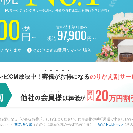
る調査（TPCマーケティングリサーチ調べ。仲介や再委託による施行を含む件数）
00
資料請求割引価格
税抜
97,900
円
～
税込
円～
担となります
その他に追加費用がかかる場合
レビCM放映中！
葬
儀
が
お
得
になる
のりかえ割サー
20
万円割引
お探しなら「小さなお葬式」にお任せください。南牟婁郡御浜町周辺で小さなお葬
約5分）・
熊野地会館
（きのくに線新宮駅から徒歩約11分）・
新宮下田ホール
（きの