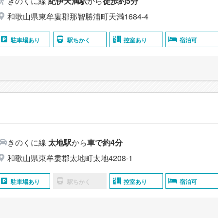
きのくに線
紀伊天満駅
から
徒歩約5分
和歌山県東牟婁郡那智勝浦町天満1684-4
駐車場あり
駅ちかく
控室あり
宿泊可
きのくに線
太地駅
から
車で約4分
和歌山県東牟婁郡太地町太地4208-1
駐車場あり
駅ちかく
控室あり
宿泊可