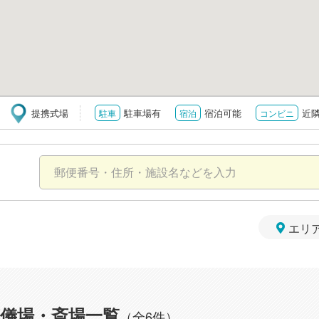
提携式場
駐車場有
宿泊可能
近
駐車
宿泊
コンビニ
エリ
儀場・斎場一覧
（全6件）