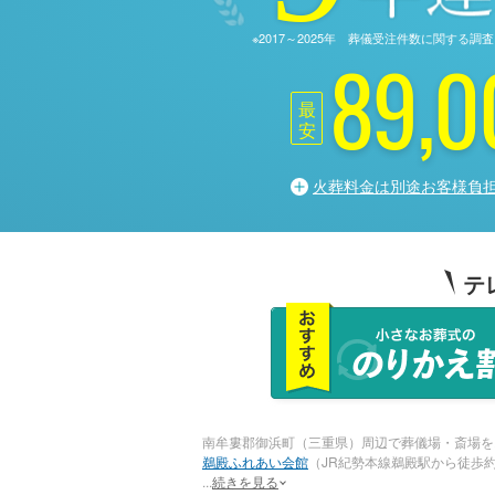
※2017～2025年 葬儀受注件数に関す
89,0
最
安
火葬料金は別途お客様負
テ
南牟婁郡御浜町（三重県）周辺で葬儀場・斎場を
鵜殿ふれあい会館
（JR紀勢本線鵜殿駅から徒歩
...
続きを見る