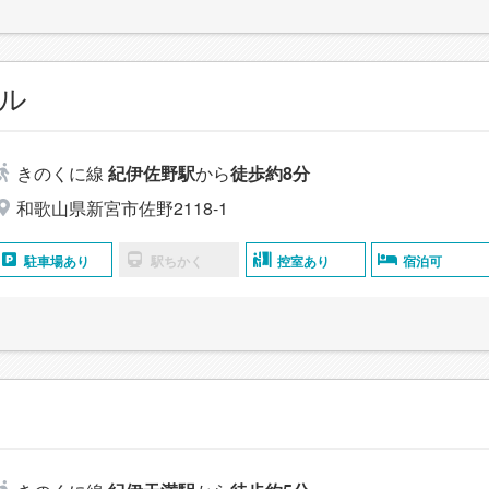
ル
きのくに線
紀伊佐野駅
から
徒歩約8分
和歌山県新宮市佐野2118-1
駐車場あり
駅ちかく
控室あり
宿泊可