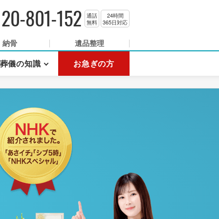
120-801-152
通話
24時間
無料
365日対応
納骨
遺品整理
葬儀の知識
お急ぎの方