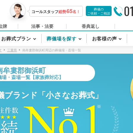
0
葬儀の
65
コールスタッフ
総勢
名！
ご依頼・ご相談
位牌
法事・法要
香典返し
お葬式プラン
葬儀場を探す
お客様の声
す
三重県
南牟婁郡御浜町周辺の葬儀場・斎場一覧
南牟婁郡御浜町
儀場・斎場一覧【家族葬対応】
儀ブランド「小さなお葬式」