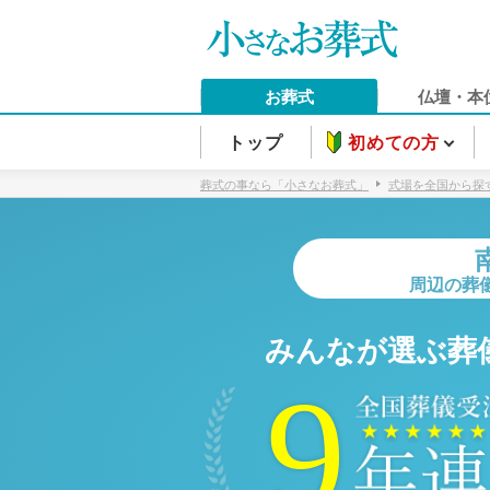
お葬式
仏壇・本
トップ
初めての方
葬式の事なら「小さなお葬式」
式場を全国から探
周辺の葬
みんなが選ぶ葬
9