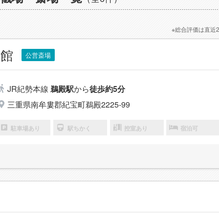
※総合評価は直近
会館
公営斎場
JR紀勢本線
鵜殿駅
から
徒歩約5分
三重県南牟婁郡紀宝町鵜殿2225-99
駐車場あり
駅ちかく
控室あり
宿泊可