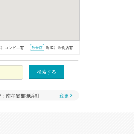
隣にコンビニ有
近隣に飲食店有
飲食店
検索する
変更
ア：